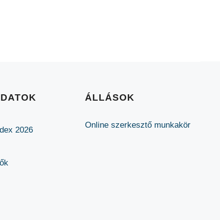
ADATOK
ÁLLÁSOK
Online szerkesztő munkakör
ódex 2026
lők