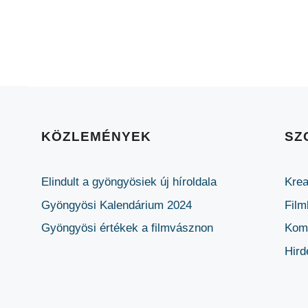
KÖZLEMÉNYEK
SZ
Elindult a gyöngyösiek új híroldala
Krea
Gyöngyösi Kalendárium 2024
Film
Gyöngyösi értékek a filmvásznon
Komm
Hird