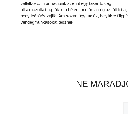
vállalkozó, információink szerint egy takarító cég
alkalmazottait rúgták ki a héten, miután a cég azt állította,
hogy leépítés zajlik. Ám sokan úgy tudják, helyükre filippí
vendégmunkásokat tesznek.
NE MARADJO