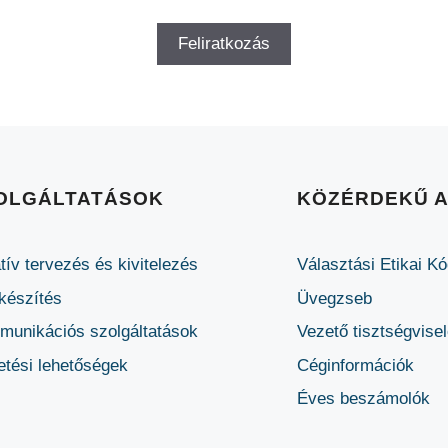
OLGÁLTATÁSOK
KÖZÉRDEKŰ 
tív tervezés és kivitelezés
Választási Etikai K
készítés
Üvegzseb
unikációs szolgáltatások
Vezető tisztségvise
etési lehetőségek
Céginformációk
Éves beszámolók