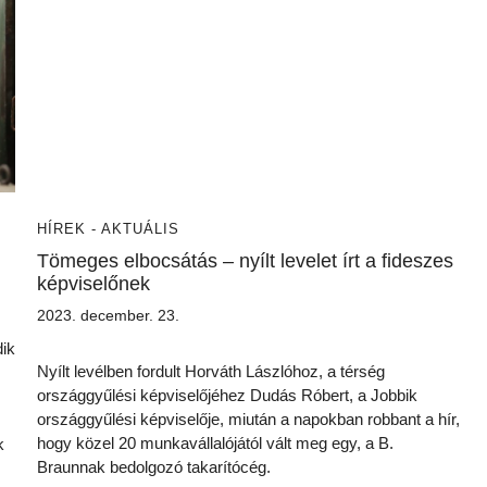
HÍREK - AKTUÁLIS
Tömeges elbocsátás – nyílt levelet írt a fideszes
képviselőnek
2023. december. 23.
dik
Nyílt levélben fordult Horváth Lászlóhoz, a térség
országgyűlési képviselőjéhez Dudás Róbert, a Jobbik
országgyűlési képviselője, miután a napokban robbant a hír,
hogy közel 20 munkavállalójától vált meg egy, a B.
k
Braunnak bedolgozó takarítócég.