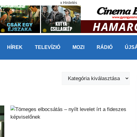
x Hirdetés
HÍREK
TELEVÍZIÓ
MOZI
RÁDIÓ
ÚJS
Kategóriák