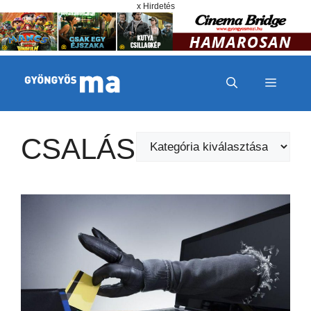
Megszakítás
Kilépés a tartalomba
x Hirdetés
MENÜ
CSALÁS
Kategóriák