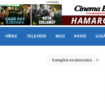
x Hirdetés
HÍREK
TELEVÍZIÓ
MOZI
RÁDIÓ
ÚJS
Kategóriák