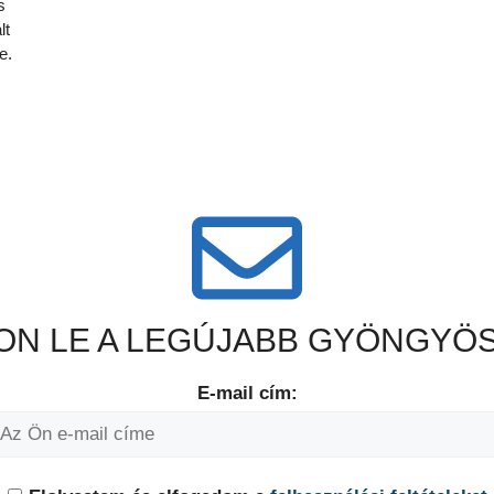
s
lt
e.
N LE A LEGÚJABB GYÖNGYÖS
E-mail cím: