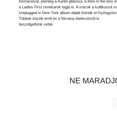
formációval, jelenleg a Kartel gitárosa, a Men in the Box é
a Ladies First zenekarok tagja is. A srácok a kultikussá vá
Unplugged in New York album dalait hozták el Gyöngyösr
Többek között erről és a Nirvana életérzésről is
beszélgettünk velük.
NE MARADJO