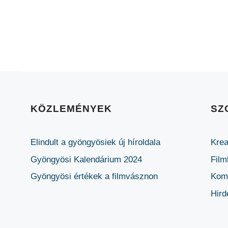
KÖZLEMÉNYEK
SZ
Elindult a gyöngyösiek új híroldala
Krea
Gyöngyösi Kalendárium 2024
Film
Gyöngyösi értékek a filmvásznon
Komm
Hird