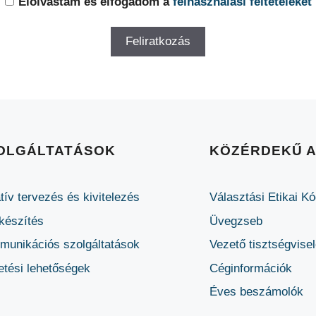
Elolvastam és elfogadom a
felhasználási feltételeket
OLGÁLTATÁSOK
KÖZÉRDEKŰ 
tív tervezés és kivitelezés
Választási Etikai K
készítés
Üvegzseb
unikációs szolgáltatások
Vezető tisztségvise
etési lehetőségek
Céginformációk
Éves beszámolók