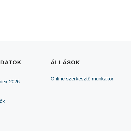
ADATOK
ÁLLÁSOK
Online szerkesztő munkakör
ódex 2026
lők