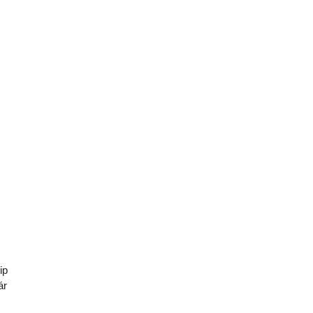
ip
ár