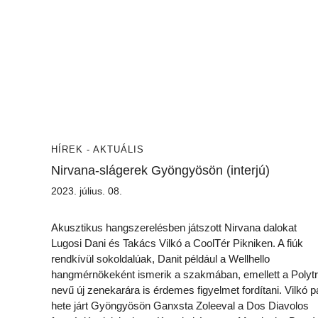
HÍREK - AKTUÁLIS
Nirvana-slágerek Gyöngyösön (interjú)
2023. július. 08.
Akusztikus hangszerelésben játszott Nirvana dalokat
Lugosi Dani és Takács Vilkó a CoolTér Pikniken. A fiúk
rendkívül sokoldalúak, Danit például a Wellhello
hangmérnökeként ismerik a szakmában, emellett a Polytr
nevű új zenekarára is érdemes figyelmet fordítani. Vilkó p
hete járt Gyöngyösön Ganxsta Zoleeval a Dos Diavolos