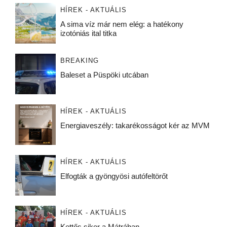
HÍREK - AKTUÁLIS
A sima víz már nem elég: a hatékony
izotóniás ital titka
BREAKING
Baleset a Püspöki utcában
HÍREK - AKTUÁLIS
Energiaveszély: takarékosságot kér az MVM
HÍREK - AKTUÁLIS
Elfogták a gyöngyösi autófeltörőt
HÍREK - AKTUÁLIS
Kettős siker a Mátrában