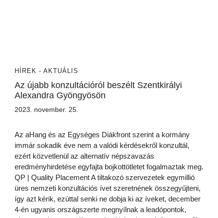
HÍREK - AKTUÁLIS
Az újabb konzultációról beszélt Szentkirályi
Alexandra Gyöngyösön
2023. november. 25.
Az aHang és az Egységes Diákfront szerint a kormány
immár sokadik éve nem a valódi kérdésekről konzultál,
ezért közvetlenül az alternatív népszavazás
eredményhirdetése egyfajta bojkottötletet fogalmaztak meg.
QP | Quality Placement A tiltakozó szervezetek egymillió
üres nemzeti konzultációs ívet szeretnének összegyűjteni,
így azt kérik, ezúttal senki ne dobja ki az íveket, december
4-én ugyanis országszerte megnyílnak a leadópontok,