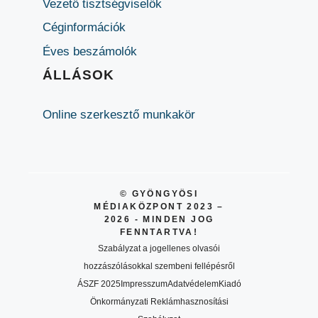
Vezető tisztségviselők
Céginformációk
Éves beszámolók
ÁLLÁSOK
Online szerkesztő munkakör
© GYÖNGYÖSI
MÉDIAKÖZPONT 2023 –
2026 - MINDEN JOG
FENNTARTVA!
Szabályzat a jogellenes olvasói
hozzászólásokkal szembeni fellépésről
ÁSZF 2025
Impresszum
Adatvédelem
Kiadó
Önkormányzati Reklámhasznosítási