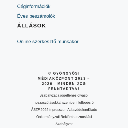
Céginformációk
Éves beszámolók
ÁLLÁSOK
Online szerkesztő munkakör
© GYÖNGYÖSI
MÉDIAKÖZPONT 2023 –
2026 - MINDEN JOG
FENNTARTVA!
Szabályzat a jogellenes olvasói
hozzászólásokkal szembeni fellépésről
ÁSZF 2025
Impresszum
Adatvédelem
Kiadó
Önkormányzati Reklámhasznosítási
Szabályzat