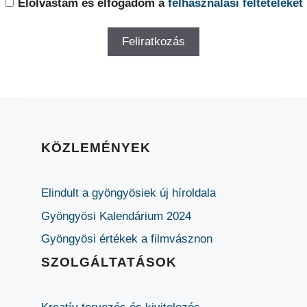
Elolvastam és elfogadom a
felhasználási feltételeket
KÖZLEMÉNYEK
Elindult a gyöngyösiek új híroldala
Gyöngyösi Kalendárium 2024
Gyöngyösi értékek a filmvásznon
SZOLGÁLTATÁSOK