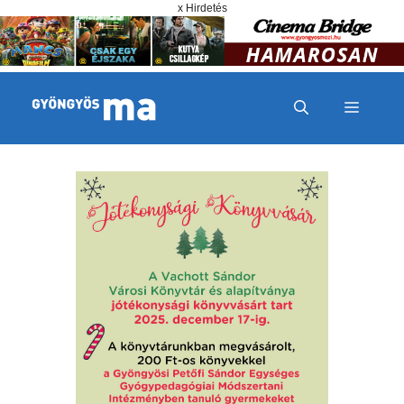
Megszakítás
Kilépés a tartalomba
x Hirdetés
MENÜ