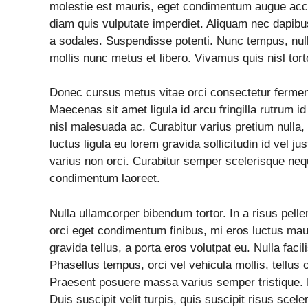
molestie est mauris, eget condimentum augue acc
diam quis vulputate imperdiet. Aliquam nec dapibu
a sodales. Suspendisse potenti. Nunc tempus, nul
mollis nunc metus et libero. Vivamus quis nisl tort
Donec cursus metus vitae orci consectetur ferment
Maecenas sit amet ligula id arcu fringilla rutrum id
nisl malesuada ac. Curabitur varius pretium nulla, a
luctus ligula eu lorem gravida sollicitudin id vel j
varius non orci. Curabitur semper scelerisque nequ
condimentum laoreet.
Nulla ullamcorper bibendum tortor. In a risus pell
orci eget condimentum finibus, mi eros luctus mau
gravida tellus, a porta eros volutpat eu. Nulla facil
Phasellus tempus, orci vel vehicula mollis, tellus 
Praesent posuere massa varius semper tristique. Pr
Duis suscipit velit turpis, quis suscipit risus scel