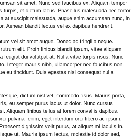
umsan sit amet. Nunc sed faucibus ex. Aliquam tempor
s turpis, et dictum lacus. Phasellus malesuada nec tortor
la at suscipit malesuada, augue enim accumsan nunc, in
or. Aenean blandit lectus vel ex dapibus hendrerit.
um vel sit amet augue. Donec ac fringilla neque.
 rutrum elit. Proin finibus blandit ipsum, vitae aliquam
 feugiat dui volutpat at. Nulla vitae turpis risus. Nunc
usto. Integer mauris nibh, ullamcorper nec faucibus non,
e eu tincidunt. Duis egestas nisl consequat nulla
entesque, dictum nisl vel, commodo risus. Mauris porta,
ris, eu semper purus lacus ut dolor. Nunc cursus
isi. Aliquam finibus tellus at lorem convallis dapibus.
orci pulvinar enim, eget interdum orci libero ac ipsum.
aesent dignissim velit purus, at aliquet mi iaculis in.
erisque ut. Mauris ipsum lectus, molestie id dolor sed,