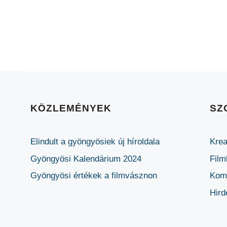
KÖZLEMÉNYEK
SZ
Elindult a gyöngyösiek új híroldala
Krea
Gyöngyösi Kalendárium 2024
Film
Gyöngyösi értékek a filmvásznon
Komm
Hird