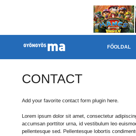
Megszakítás
Kilépés a tartalomba
FŐOLDAL
CONTACT
Add your favorite contact form plugin here.
Lorem ipsum dolor sit amet, consectetur adipiscing
accumsan porttitor urna, id vestibulum leo euismod
pellentesque sed. Pellentesque lobortis condiment