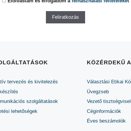
Elolvastam és elfogadom a
felhasználási feltételeket
OLGÁLTATÁSOK
KÖZÉRDEKŰ 
tív tervezés és kivitelezés
Választási Etikai K
készítés
Üvegzseb
unikációs szolgáltatások
Vezető tisztségvise
etési lehetőségek
Céginformációk
Éves beszámolók