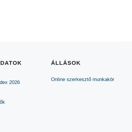
ADATOK
ÁLLÁSOK
Online szerkesztő munkakör
ódex 2026
lők