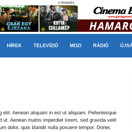
x Hirdetés
HÍREK
TELEVÍZIÓ
MOZI
RÁDIÓ
ÚJS
 elit. Aenean aliquam in est ut aliquam. Pellentesque
 ut. Aenean mattis imperdiet lorem, sed gravida velit
um dolor, quis blandit nulla posuere tempor. Donec