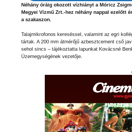
Néhány óráig okozott vízhiányt a Móricz Zsigmo
Megyei Vízmű Zrt.-hez néhány nappal ezelőtt é
a szakaszon.
Talajmikrofonos kereséssel, valamint az egri kollé
tártak. A 200 mm átmérőjű azbesztcement cső javí
sehol sincs – tájékoztatta lapunkat Kovácsné B
Üzemegységének vezetője.