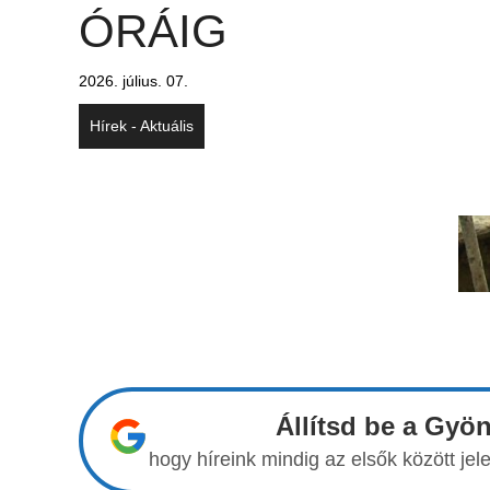
ÓRÁIG
2026. július. 07.
Hírek - Aktuális
Állítsd be a Gyö
hogy híreink mindig az elsők között j