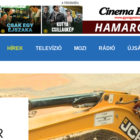
x Hirdetés
HÍREK
TELEVÍZIÓ
MOZI
RÁDIÓ
ÚJS
R