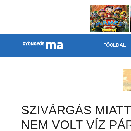
Megszakítás
Kilépés a tartalomba
FŐOLDAL
SZIVÁRGÁS MIATT
NEM VOLT VÍZ PÁ