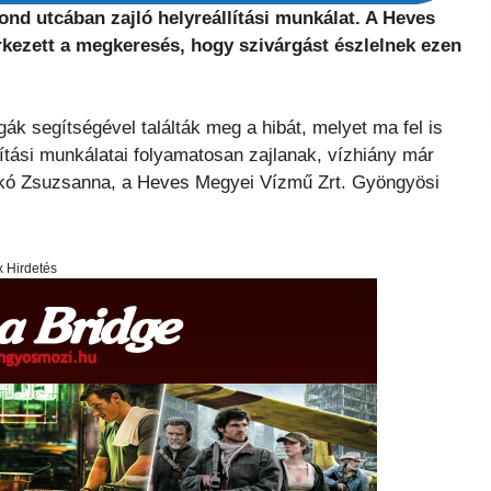
nd utcában zajló helyreállítási munkálat. A Heves
rkezett a megkeresés, hogy szivárgást észlelnek ezen
gák segítségével találták meg a hibát, melyet ma fel is
tási munkálatai folyamatosan zajlanak, vízhiány már
enkó Zsuzsanna, a Heves Megyei Vízmű Zrt. Gyöngyösi
x Hirdetés