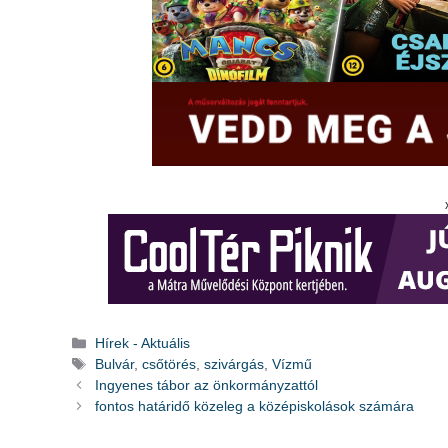
Kategória
Hírek - Aktuális
Címkék
Bulvár
,
csőtörés
,
szivárgás
,
Vízmű
Ingyenes tábor az önkormányzattól
fontos határidő közeleg a középiskolások számára