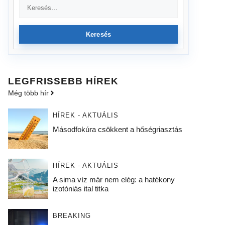
Keresés
LEGFRISSEBB HÍREK
Még több hír
HÍREK - AKTUÁLIS
Másodfokúra csökkent a hőségriasztás
HÍREK - AKTUÁLIS
A sima víz már nem elég: a hatékony
izotóniás ital titka
BREAKING