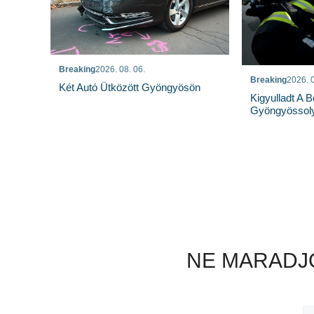
Breaking
2026. 08. 06.
Breaking
2026. 0
Két Autó Ütközött Gyöngyösön
Kigyulladt A 
Gyöngyössoly
NE MARADJO