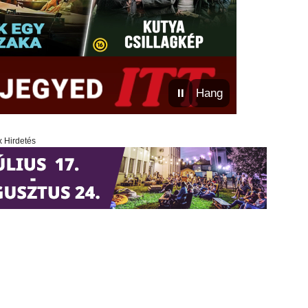
⏸
Hang
x Hirdetés