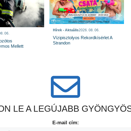
Hírek - Aktuális
2026. 08. 06.
8. 06.
Vízipisztolyos Rekordkísérlet A
Bozótos
Strandon
mos Mellett
N LE A LEGÚJABB GYÖNGYÖS
E-mail cím: