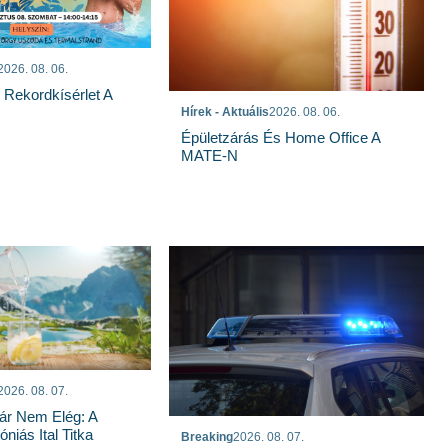
2026. 08. 06.
s Rekordkísérlet A
Hírek - Aktuális
2026. 08. 06.
Épületzárás És Home Office A
MATE-N
2026. 08. 07.
ár Nem Elég: A
niás Ital Titka
Breaking
2026. 08. 07.