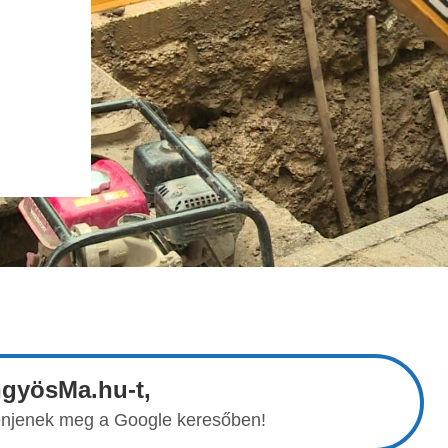
ngyösMa.hu-t,
elenjenek meg a Google keresőben!