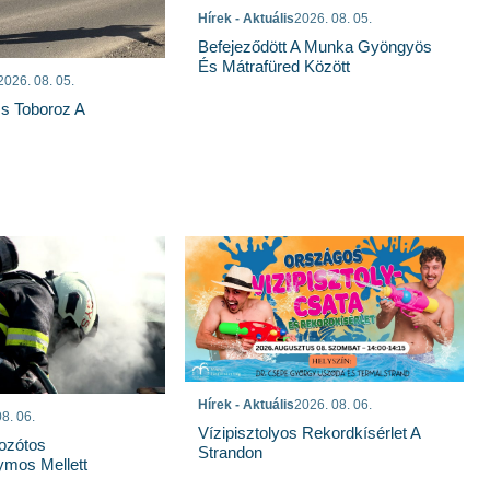
Hírek - Aktuális
2026. 08. 05.
Befejeződött A Munka Gyöngyös
És Mátrafüred Között
2026. 08. 05.
s Toboroz A
Hírek - Aktuális
2026. 08. 06.
8. 06.
Vízipisztolyos Rekordkísérlet A
Bozótos
Strandon
mos Mellett