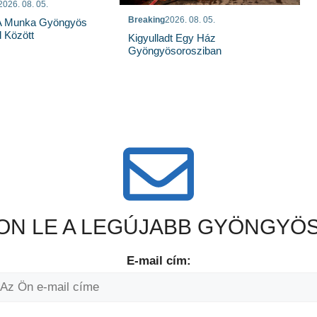
2026. 08. 05.
Breaking
2026. 08. 05.
 A Munka Gyöngyös
 Között
Kigyulladt Egy Ház
Gyöngyösorosziban
N LE A LEGÚJABB GYÖNGYÖS
E-mail cím: