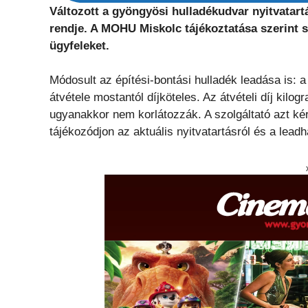
Változott a gyöngyösi hulladékudvar nyitvatart
rendje. A MOHU Miskolc tájékoztatása szerint s
ügyfeleket.
Módosult az építési-bontási hulladék leadása is: 
átvétele mostantól díjköteles. Az átvételi díj kil
ugyanakkor nem korlátozzák. A szolgáltató azt kér
tájékozódjon az aktuális nyitvatartásról és a leadh