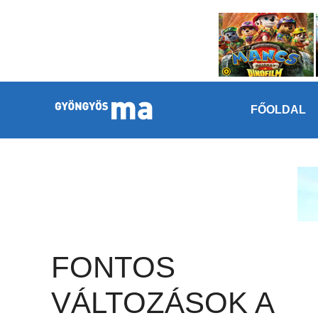
Megszakítás
Kilépés a tartalomba
FŐOLDAL
FONTOS
VÁLTOZÁSOK A