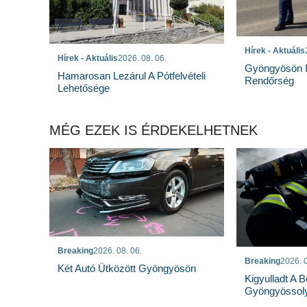
Hírek - Aktuális
Hírek - Aktuális
2026. 08. 06.
Gyöngyösön I
Hamarosan Lezárul A Pótfelvételi
Rendőrség
Lehetősége
MÉG EZEK IS ÉRDEKELHETNEK
Breaking
2026. 08. 06.
Breaking
2026. 0
Két Autó Ütközött Gyöngyösön
Kigyulladt A 
Gyöngyössoly