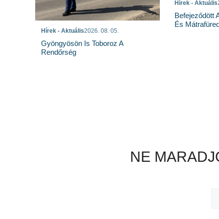
Hírek - Aktuális
Befejeződött
És Mátrafüred
Hírek - Aktuális
2026. 08. 05.
Gyöngyösön Is Toboroz A
Rendőrség
NE MARADJO