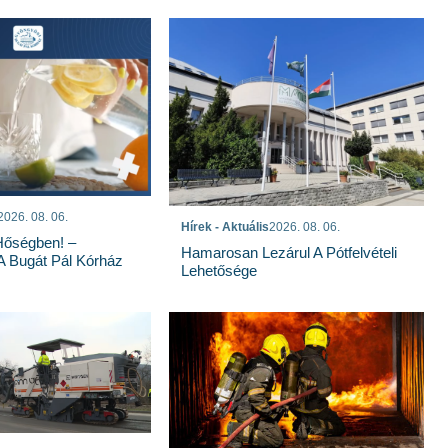
2026. 08. 06.
Hírek - Aktuális
2026. 08. 06.
Hőségben! –
Hamarosan Lezárul A Pótfelvételi
 A Bugát Pál Kórház
Lehetősége