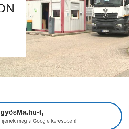
ON
ngyösMa.hu-t,
elenjenek meg a Google keresőben!