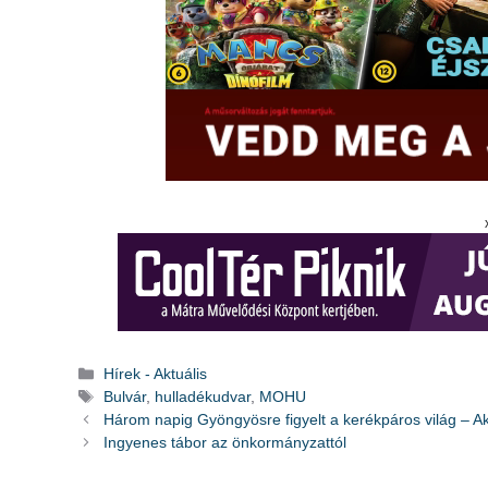
Kategória
Hírek - Aktuális
Címkék
Bulvár
,
hulladékudvar
,
MOHU
Három napig Gyöngyösre figyelt a kerékpáros világ – Akt
Ingyenes tábor az önkormányzattól