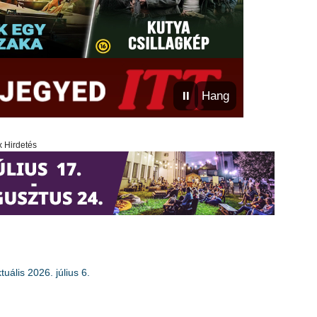
⏸
Hang
x Hirdetés
uális 2026. július 6.