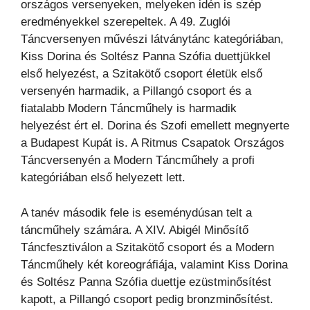
országos versenyeken, melyeken idén is szép
eredményekkel szerepeltek. A 49. Zuglói
Táncversenyen művészi látványtánc kategóriában,
Kiss Dorina és Soltész Panna Szófia duettjükkel
első helyezést, a Szitakötő csoport életük első
versenyén harmadik, a Pillangó csoport és a
fiatalabb Modern Táncműhely is harmadik
helyezést ért el. Dorina és Szofi emellett megnyerte
a Budapest Kupát is. A Ritmus Csapatok Országos
Táncversenyén a Modern Táncműhely a profi
kategóriában első helyezett lett.
A tanév második fele is eseménydúsan telt a
táncműhely számára. A XIV. Abigél Minősítő
Táncfesztiválon a Szitakötő csoport és a Modern
Táncműhely két koreográfiája, valamint Kiss Dorina
és Soltész Panna Szófia duettje ezüstminősítést
kapott, a Pillangó csoport pedig bronzminősítést.