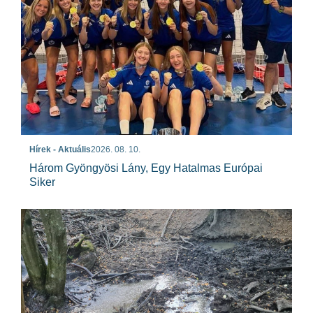
Hírek - Aktuális
2026. 08. 10.
Három Gyöngyösi Lány, Egy Hatalmas Európai
Siker