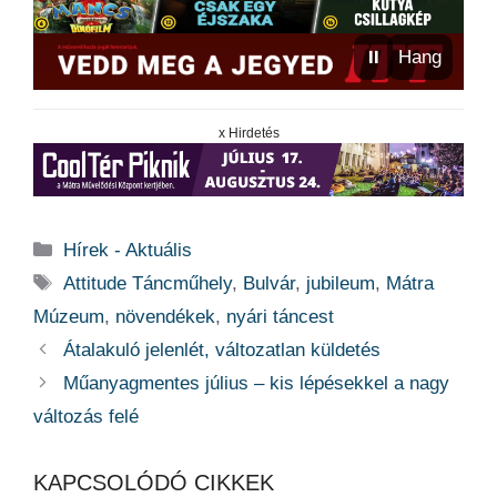
⏸
Hang
x Hirdetés
Kategória
Hírek - Aktuális
Címkék
Attitude Táncműhely
,
Bulvár
,
jubileum
,
Mátra
Múzeum
,
növendékek
,
nyári táncest
Átalakuló jelenlét, változatlan küldetés
Műanyagmentes július – kis lépésekkel a nagy
változás felé
KAPCSOLÓDÓ CIKKEK