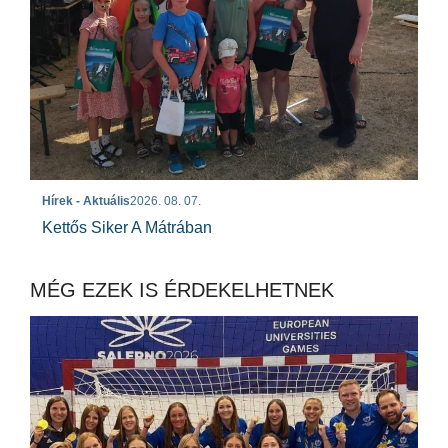
Hírek - Aktuális
2026. 08. 07.
Kettős Siker A Mátrában
MÉG EZEK IS ÉRDEKELHETNEK