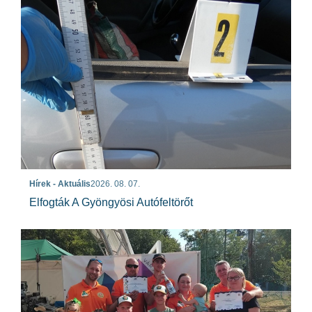
Hírek - Aktuális
2026. 08. 07.
Elfogták A Gyöngyösi Autófeltörőt