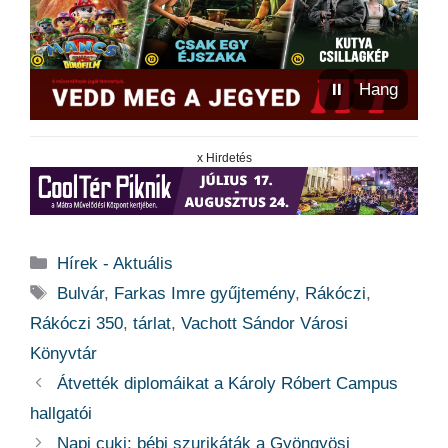
⏸
Hang
x Hirdetés
Kategória
Hírek - Aktuális
Címkék
Bulvár
,
Farkas Imre gyűjtemény
,
Rákóczi
,
Rákóczi 350
,
tárlat
,
Vachott Sándor Városi
Könyvtár
Átvették diplomáikat a Károly Róbert Campus
hallgatói
Napi cuki: bébi szurikáták a Gyöngyösi