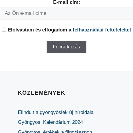
E-mail cím:
Elolvastam és elfogadom a
felhasználási feltételeket
KÖZLEMÉNYEK
Elindult a gyöngyösiek új híroldala
Gyöngyösi Kalendárium 2024
Gyöngyösi értékek a filmvásznon