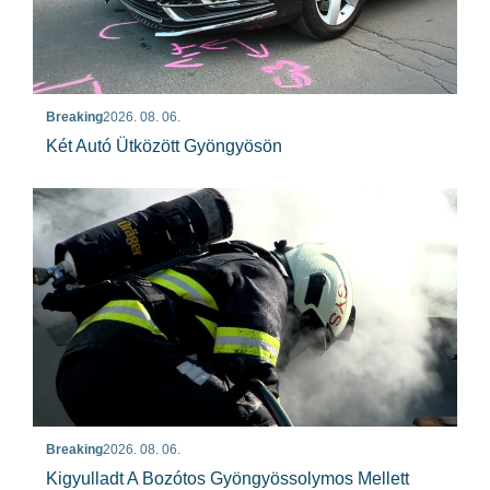
Breaking
2026. 08. 06.
Két Autó Ütközött Gyöngyösön
Breaking
2026. 08. 06.
Kigyulladt A Bozótos Gyöngyössolymos Mellett