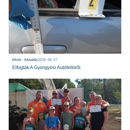
Hírek - Aktuális
2026. 08. 07.
Elfogták A Gyöngyösi Autófeltörőt