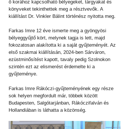
ő korához kapcsolható bélyegeket, tárgyakat és
könyveket tekinthettek meg a résztvevők. A
kiállítást Dr. Vinkler Bálint történész nyitotta meg.
Farkas Imre 12 éve ismerte meg a gyöngyösi
bélyeggyűjtő kört, melynek tagja is lett, majd
fokozatosan alakította ki a saját gyűjteményét. Az
első szakmai kiállításán, 2024-ben Sárváron,
ezüstminősítést kapott, tavaly pedig Szolnokon
szintén ezt az elismerést érdemelte ki a
gyűjteménye.
Farkas Imre Rákóczi-gyűjteményének egy része
sok helyen megfordult már, többek között
Budapesten, Salgótarjánban, Rákóczifalván és
Hollandiában is láthatta a közönség.