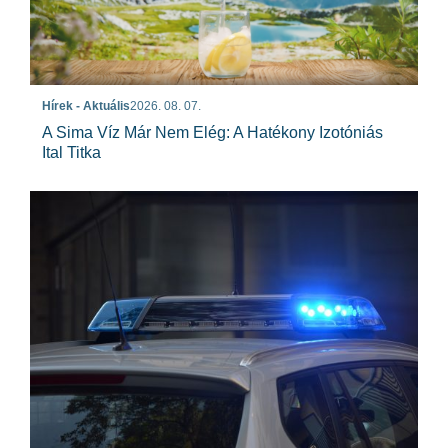
Hírek - Aktuális
2026. 08. 07.
A Sima Víz Már Nem Elég: A Hatékony Izotóniás
Ital Titka