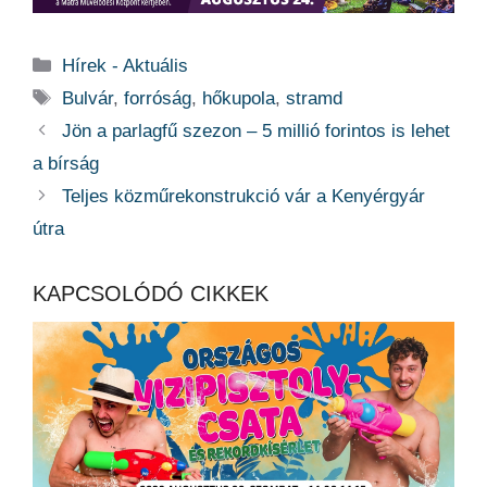
Kategória
Hírek - Aktuális
Címkék
Bulvár
,
forróság
,
hőkupola
,
stramd
Jön a parlagfű szezon – 5 millió forintos is lehet
a bírság
Teljes közműrekonstrukció vár a Kenyérgyár
útra
KAPCSOLÓDÓ CIKKEK