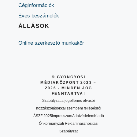
Céginformációk
Éves beszámolók
ÁLLÁSOK
Online szerkesztő munkakör
© GYÖNGYÖSI
MÉDIAKÖZPONT 2023 –
2026 - MINDEN JOG
FENNTARTVA!
Szabályzat a jogellenes olvasói
hozzászólásokkal szembeni fellépésről
ÁSZF 2025
Impresszum
Adatvédelem
Kiadó
Önkormányzati Reklámhasznosítási
Szabályzat