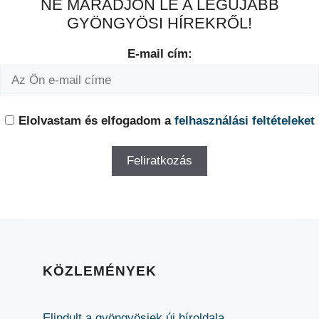
NE MARADJON LE A LEGÚJABB
GYÖNGYÖSI HÍREKRŐL!
E-mail cím:
Elolvastam és elfogadom a
felhasználási feltételeket
KÖZLEMÉNYEK
Elindult a gyöngyösiek új híroldala