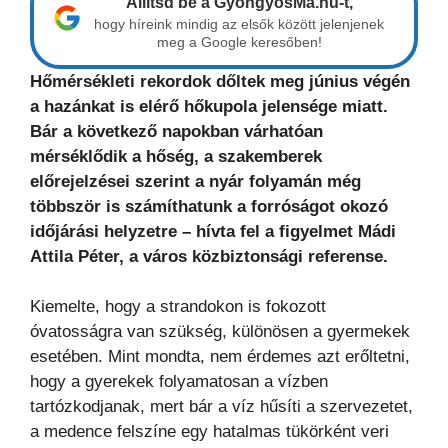
Állítsd be a GyöngyösMa.hu-t,
hogy híreink mindig az elsők között jelenjenek
meg a Google keresőben!
Hőmérsékleti rekordok dőltek meg június végén
a hazánkat is elérő hőkupola jelensége miatt.
Bár a következő napokban várhatóan
mérséklődik a hőség, a szakemberek
előrejelzései szerint a nyár folyamán még
többször is számíthatunk a forróságot okozó
időjárási helyzetre – hívta fel a figyelmet Mádi
Attila Péter, a város közbiztonsági referense.
Kiemelte, hogy a strandokon is fokozott
óvatosságra van szükség, különösen a gyermekek
esetében. Mint mondta, nem érdemes azt erőltetni,
hogy a gyerekek folyamatosan a vízben
tartózkodjanak, mert bár a víz hűsíti a szervezetet,
a medence felszíne egy hatalmas tükörként veri