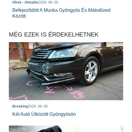
Hírek - Aktuális
2026. 08. 05.
Befejeződött A Munka Gyöngyös És Mátrafüred
Között
MÉG EZEK IS ÉRDEKELHETNEK
Breaking
2026. 08. 06.
Két Autó Ütközött Gyöngyösön