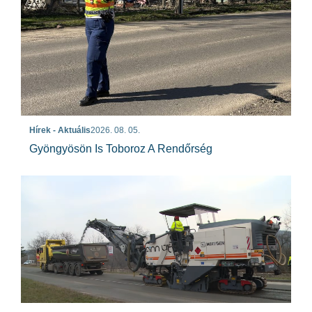
Hírek - Aktuális
2026. 08. 05.
Gyöngyösön Is Toboroz A Rendőrség