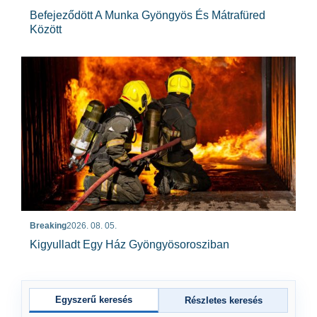
Befejeződött A Munka Gyöngyös És Mátrafüred
Között
Breaking
2026. 08. 05.
Kigyulladt Egy Ház Gyöngyösorosziban
Egyszerű keresés
Részletes keresés