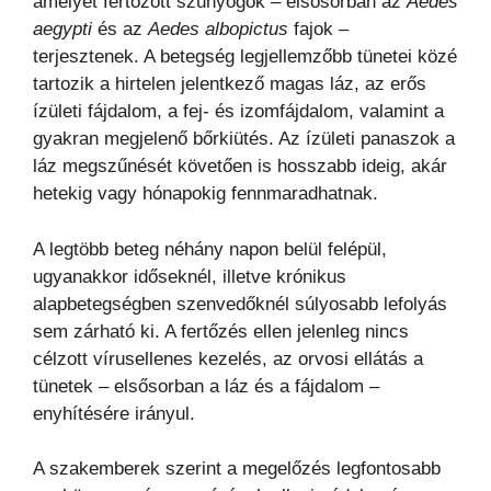
amelyet fertőzött szúnyogok – elsősorban az
Aedes
aegypti
és az
Aedes albopictus
fajok –
terjesztenek. A betegség legjellemzőbb tünetei közé
tartozik a hirtelen jelentkező magas láz, az erős
ízületi fájdalom, a fej- és izomfájdalom, valamint a
gyakran megjelenő bőrkiütés. Az ízületi panaszok a
láz megszűnését követően is hosszabb ideig, akár
hetekig vagy hónapokig fennmaradhatnak.
A legtöbb beteg néhány napon belül felépül,
ugyanakkor időseknél, illetve krónikus
alapbetegségben szenvedőknél súlyosabb lefolyás
sem zárható ki. A fertőzés ellen jelenleg nincs
célzott vírusellenes kezelés, az orvosi ellátás a
tünetek – elsősorban a láz és a fájdalom –
enyhítésére irányul.
A szakemberek szerint a megelőzés legfontosabb