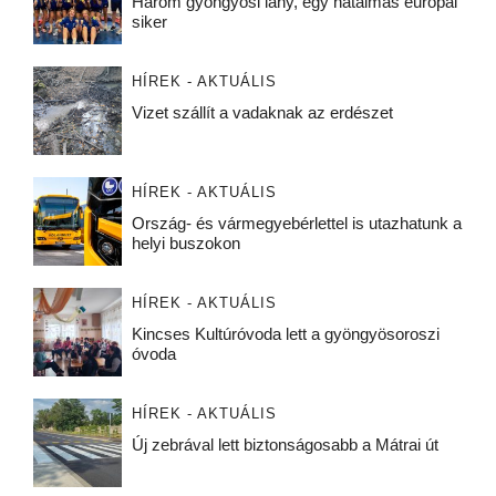
Három gyöngyösi lány, egy hatalmas európai
siker
HÍREK - AKTUÁLIS
Vizet szállít a vadaknak az erdészet
HÍREK - AKTUÁLIS
Ország- és vármegyebérlettel is utazhatunk a
helyi buszokon
HÍREK - AKTUÁLIS
Kincses Kultúróvoda lett a gyöngyösoroszi
óvoda
HÍREK - AKTUÁLIS
Új zebrával lett biztonságosabb a Mátrai út