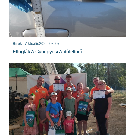
Hírek - Aktuális
2026. 08. 07.
Elfogták A Gyöngyösi Autófeltörőt