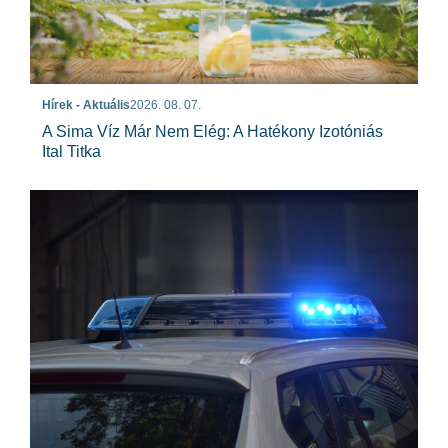
Hírek - Aktuális
2026. 08. 07.
A Sima Víz Már Nem Elég: A Hatékony Izotóniás
Ital Titka