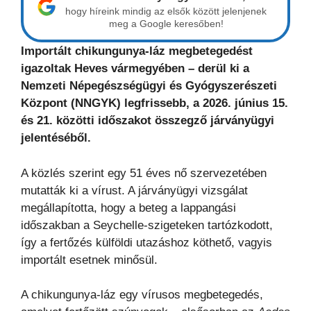
hogy híreink mindig az elsők között jelenjenek
meg a Google keresőben!
Importált chikungunya-láz megbetegedést
igazoltak Heves vármegyében – derül ki a
Nemzeti Népegészségügyi és Gyógyszerészeti
Központ (NNGYK) legfrissebb, a 2026. június 15.
és 21. közötti időszakot összegző járványügyi
jelentéséből.
A közlés szerint egy 51 éves nő szervezetében
mutatták ki a vírust. A járványügyi vizsgálat
megállapította, hogy a beteg a lappangási
időszakban a Seychelle-szigeteken tartózkodott,
így a fertőzés külföldi utazáshoz köthető, vagyis
importált esetnek minősül.
A chikungunya-láz egy vírusos megbetegedés,