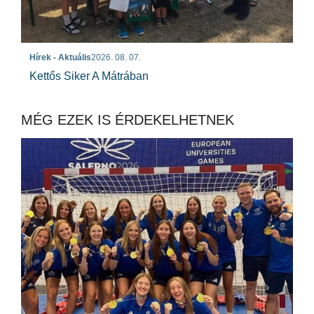
Hírek - Aktuális
2026. 08. 07.
Kettős Siker A Mátrában
MÉG EZEK IS ÉRDEKELHETNEK