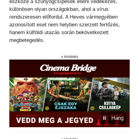
eszköze a szúnyogcsípések elleni védekezés,
különösen olyan országokban, ahol a vírus
rendszeresen előfordul. A Heves vármegyében
azonosított eset nem helyben szerzett fertőzés,
hanem külföldi utazás során bekövetkezett
megbetegedés.
x Hirdetés
⏸
Hang