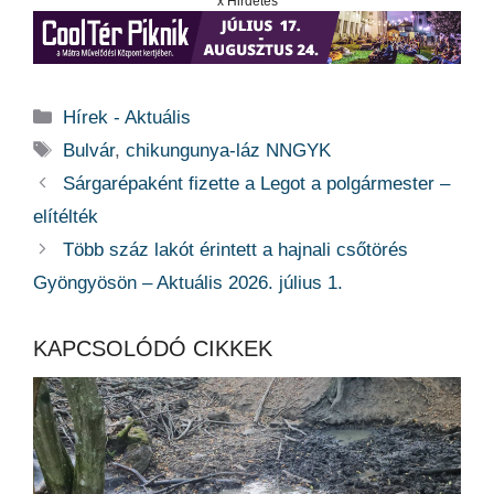
x Hirdetés
Kategória
Hírek - Aktuális
Címkék
Bulvár
,
chikungunya-láz NNGYK
Sárgarépaként fizette a Legot a polgármester –
elítélték
Több száz lakót érintett a hajnali csőtörés
Gyöngyösön – Aktuális 2026. július 1.
KAPCSOLÓDÓ CIKKEK