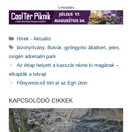
x Hirdetés
Kategória
Hírek - Aktuális
Címkék
bizonyítvány
,
Bulvár
,
gyöngyösi állatkert
,
jeles
,
oxigén adrenalin park
Az étlap helyett a kasszát nézte ki magának –
elkapták a tolvajt
Főnyomócső tört el az Egri úton
KAPCSOLÓDÓ CIKKEK