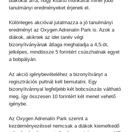
diákokat arra, hogy kitartó munkával minél jobb
tanulmányi eredményeket érjenek el.
Különleges akcióval jutalmazza a jó tanulmányi
eredményt az Oxygen Adrenalin Park is. Azok a
diákok, akiknek az idei tanév végi
bizonyítványának átlaga meghaladja a 4,5-öt,
jelképes, mindössze 5 forintért csúszhatnak egyet
a bobpályán.
Az akció igénybevételéhez a bizonyítványt a
regisztrációs pultnál kell bemutatni. Egy
bizonyítvánnyal legfeljebb két bobcsúszás váltható
meg, így összesen 10 forintért két menet vehető
igénybe.
Az Oxygen Adrenalin Park szerint a
kezdeményezéssel nemcsak a diákok kiemelkedő