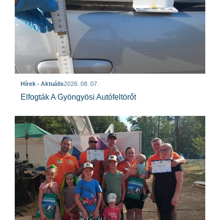
Hírek - Aktuális
2026. 08. 07.
Elfogták A Gyöngyösi Autófeltörőt