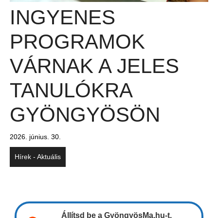
INGYENES
PROGRAMOK
VÁRNAK A JELES
TANULÓKRA
GYÖNGYÖSÖN
2026. június. 30.
Hírek - Aktuális
Állítsd be a GyöngyösMa.hu-t,