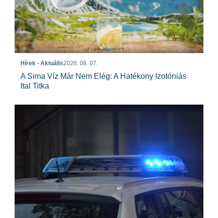
Hírek - Aktuális
2026. 08. 07.
A Sima Víz Már Nem Elég: A Hatékony Izotóniás
Ital Titka