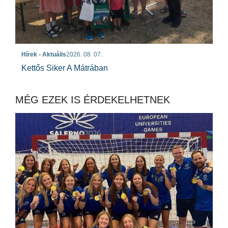
Hírek - Aktuális
2026. 08. 07.
Kettős Siker A Mátrában
MÉG EZEK IS ÉRDEKELHETNEK