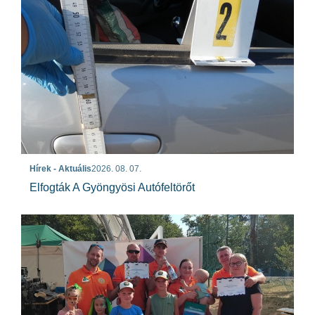
Hírek - Aktuális
2026. 08. 07.
Elfogták A Gyöngyösi Autófeltörőt