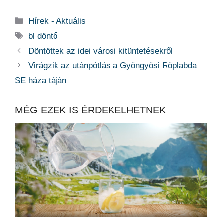
Kategória
Hírek - Aktuális
Címkék
bl döntő
Döntöttek az idei városi kitüntetésekről
Virágzik az utánpótlás a Gyöngyösi Röplabda
SE háza táján
MÉG EZEK IS ÉRDEKELHETNEK