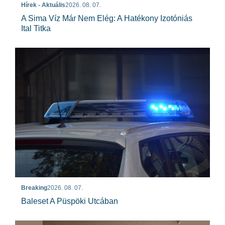
Hírek - Aktuális
2026. 08. 07.
A Sima Víz Már Nem Elég: A Hatékony Izotóniás
Ital Titka
Breaking
2026. 08. 07.
Baleset A Püspöki Utcában