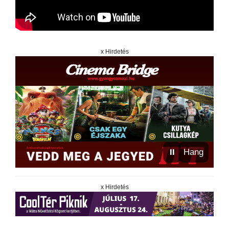
x Hirdetés
⏸
Hang
x Hirdetés