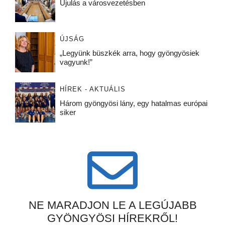
Újulás a városvezetésben
ÚJSÁG
„Legyünk büszkék arra, hogy gyöngyösiek
vagyunk!”
HÍREK - AKTUÁLIS
Három gyöngyösi lány, egy hatalmas európai
siker
NE MARADJON LE A LEGÚJABB
GYÖNGYÖSI HÍREKRŐL!