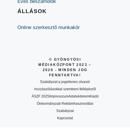
Éves beszámolók
ÁLLÁSOK
Online szerkesztő munkakör
© GYÖNGYÖSI
MÉDIAKÖZPONT 2023 –
2026 - MINDEN JOG
FENNTARTVA!
Szabályzat a jogellenes olvasói
hozzászólásokkal szembeni fellépésről
ÁSZF 2025
Impresszum
Adatvédelem
Kiadó
Önkormányzati Reklámhasznosítási
Szabályzat
Kapcsolat