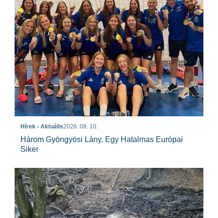
Hírek - Aktuális
2026. 08. 10.
Három Gyöngyösi Lány, Egy Hatalmas Európai
Siker