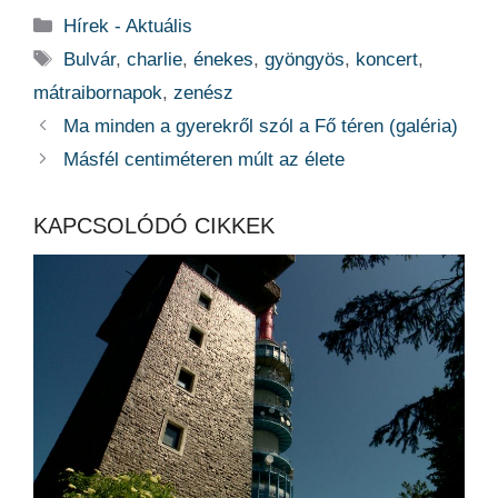
Kategória
Hírek - Aktuális
Címkék
Bulvár
,
charlie
,
énekes
,
gyöngyös
,
koncert
,
mátraibornapok
,
zenész
Ma minden a gyerekről szól a Fő téren (galéria)
Másfél centiméteren múlt az élete
KAPCSOLÓDÓ CIKKEK