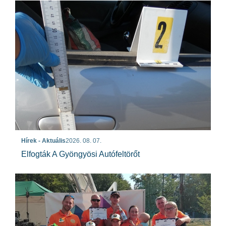
Hírek - Aktuális
2026. 08. 07.
Elfogták A Gyöngyösi Autófeltörőt