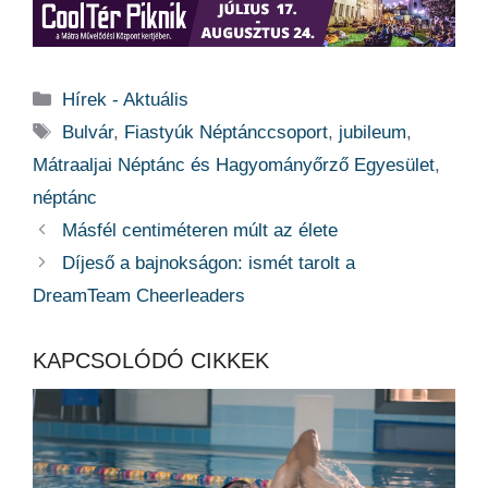
Kategória
Hírek - Aktuális
Címkék
Bulvár
,
Fiastyúk Néptánccsoport
,
jubileum
,
Mátraaljai Néptánc és Hagyományőrző Egyesület
,
néptánc
Másfél centiméteren múlt az élete
Díjeső a bajnokságon: ismét tarolt a
DreamTeam Cheerleaders
KAPCSOLÓDÓ CIKKEK