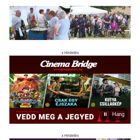
x Hirdetés
⏸
Hang
x Hirdetés