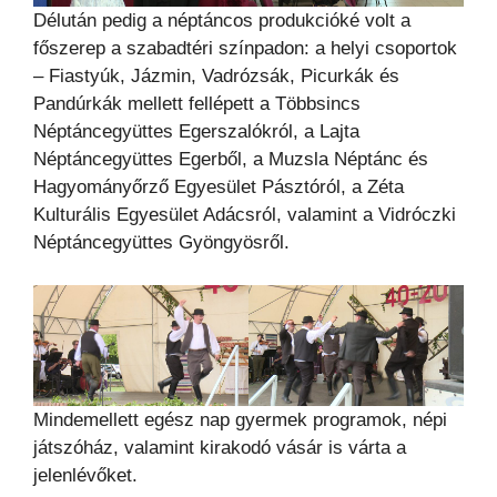
Délután pedig a néptáncos produkcióké volt a
főszerep a szabadtéri színpadon: a helyi csoportok
– Fiastyúk, Jázmin, Vadrózsák, Picurkák és
Pandúrkák mellett fellépett a Többsincs
Néptáncegyüttes Egerszalókról, a Lajta
Néptáncegyüttes Egerből, a Muzsla Néptánc és
Hagyományőrző Egyesület Pásztóról, a Zéta
Kulturális Egyesület Adácsról, valamint a Vidróczki
Néptáncegyüttes Gyöngyösről.
Mindemellett egész nap gyermek programok, népi
játszóház, valamint kirakodó vásár is várta a
jelenlévőket.