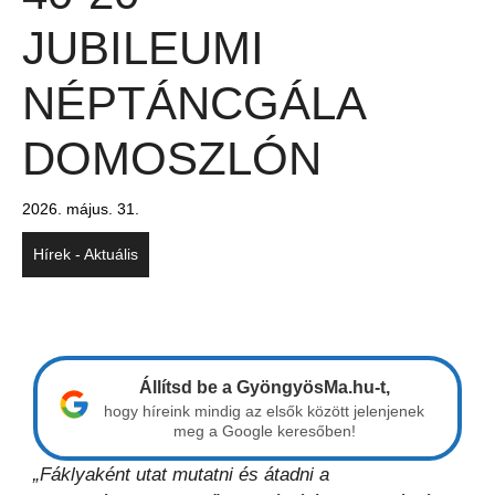
JUBILEUMI
NÉPTÁNCGÁLA
DOMOSZLÓN
2026. május. 31.
Hírek - Aktuális
Állítsd be a GyöngyösMa.hu-t,
hogy híreink mindig az elsők között jelenjenek
meg a Google keresőben!
„Fáklyaként utat mutatni és átadni a