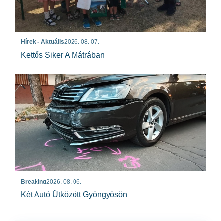
Hírek - Aktuális
2026. 08. 07.
Kettős Siker A Mátrában
Breaking
2026. 08. 06.
Két Autó Ütközött Gyöngyösön