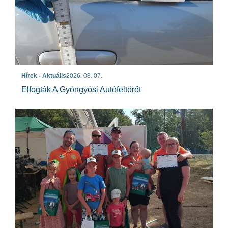
Hírek - Aktuális
2026. 08. 07.
Elfogták A Gyöngyösi Autófeltörőt