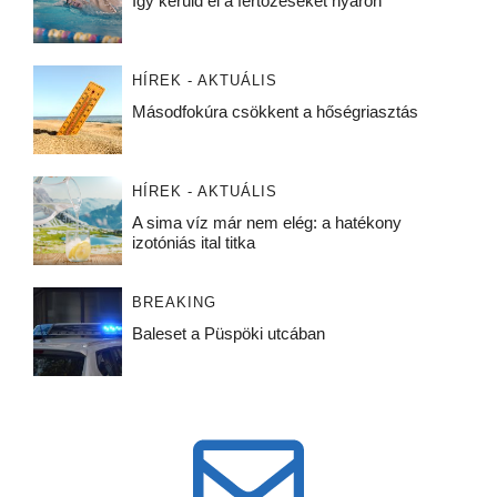
Így kerüld el a fertőzéseket nyáron
HÍREK - AKTUÁLIS
Másodfokúra csökkent a hőségriasztás
HÍREK - AKTUÁLIS
A sima víz már nem elég: a hatékony
izotóniás ital titka
BREAKING
Baleset a Püspöki utcában