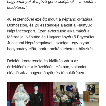
hagyományokat a jövő generációjának – a néptánc
küldetése.”
40 esztendővel ezelőtt indult a néptánc oktatása
Domoszlón, és 20 esztendeje alakult a Fiastyúk
Néptánccsoport. Ezen évfordulók alkalmából a
Mátraaljai Néptánc és Hagyományőrző Egyesület
Jubileumi Néptáncgálával tisztelgett egy olyan
hagyomány előtt, amire méltán lehetnek büszkék.
Délelőtt konferencia és kiállítás várta az
érdeklődőket a Művelődési Házban, valamint
előadások a hagyományőrzés témakörében.