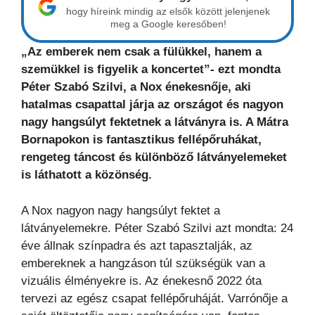
hogy híreink mindig az elsők között jelenjenek
meg a Google keresőben!
„Az emberek nem csak a fülükkel, hanem a
szemükkel is figyelik a koncertet”- ezt mondta
Péter Szabó Szilvi, a Nox énekesnője, aki
hatalmas csapattal járja az országot és nagyon
nagy hangsúlyt fektetnek a látványra is. A Mátra
Bornapokon is fantasztikus fellépőruhákat,
rengeteg táncost és különböző látványelemeket
is láthatott a közönség.
A Nox nagyon nagy hangsúlyt fektet a
látványelemekre. Péter Szabó Szilvi azt mondta: 24
éve állnak színpadra és azt tapasztalják, az
embereknek a hangzáson túl szükségük van a
vizuális élményekre is. Az énekesnő 2022 óta
tervezi az egész csapat fellépőruháját. Varrónője a