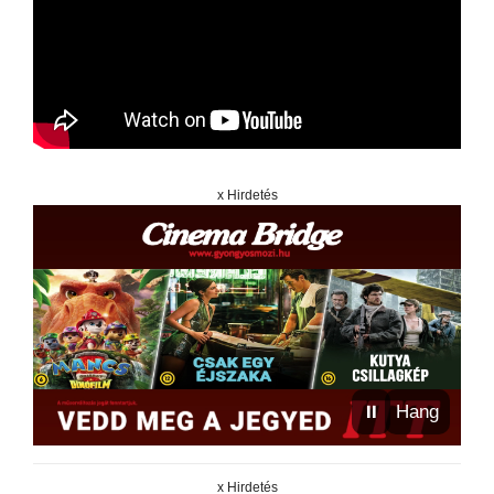
x Hirdetés
⏸
Hang
x Hirdetés