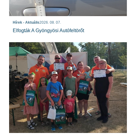
Hírek - Aktuális
2026. 08. 07.
Elfogták A Gyöngyösi Autófeltörőt