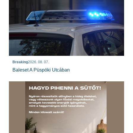
Breaking
2026. 08. 07.
Baleset A Püspöki Utcában