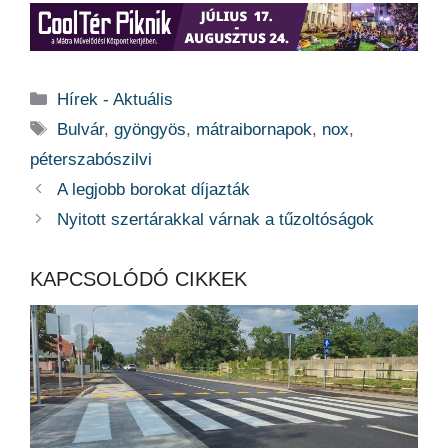
Kategória
Hírek - Aktuális
Címkék
Bulvár
,
gyöngyös
,
mátraibornapok
,
nox
,
péterszabószilvi
A legjobb borokat díjazták
Nyitott szertárakkal várnak a tűzoltóságok
KAPCSOLÓDÓ CIKKEK