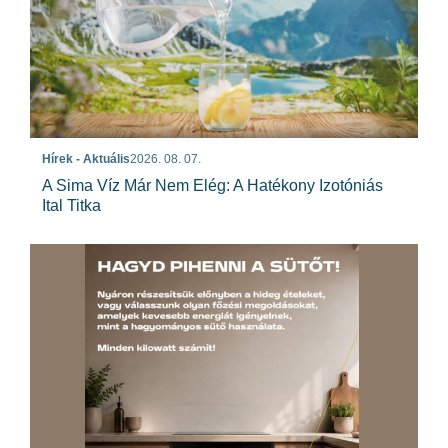
Hírek - Aktuális
2026. 08. 07.
A Sima Víz Már Nem Elég: A Hatékony Izotóniás
Ital Titka