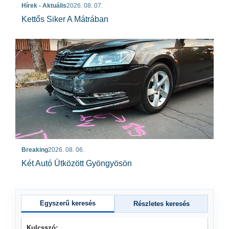
Hírek - Aktuális
2026. 08. 07.
Kettős Siker A Mátrában
Breaking
2026. 08. 06.
Két Autó Ütközött Gyöngyösön
Egyszerű keresés
Részletes keresés
Kulcsszó: