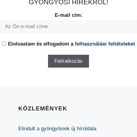
GYÖNGYÖSI HÍREKRŐL!
E-mail cím:
Elolvastam és elfogadom a
felhasználási feltételeket
KÖZLEMÉNYEK
Elindult a gyöngyösiek új híroldala