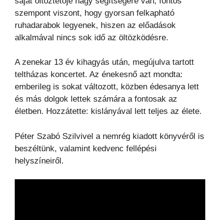
saját öltöztetője nagy segítségére van, fontos
szempont viszont, hogy gyorsan felkapható
ruhadarabok legyenek, hiszen az előadások
alkalmával nincs sok idő az öltözködésre.
A zenekar 13 év kihagyás után, megújulva tartott
teltházas koncertet. Az énekesnő azt mondta:
emberileg is sokat változott, közben édesanya lett
és más dolgok lettek számára a fontosak az
életben. Hozzátette: kislányával lett teljes az élete.
Péter Szabó Szilvivel a nemrég kiadott könyvéről is
beszéltünk, valamint kedvenc fellépési
helyszíneiről.