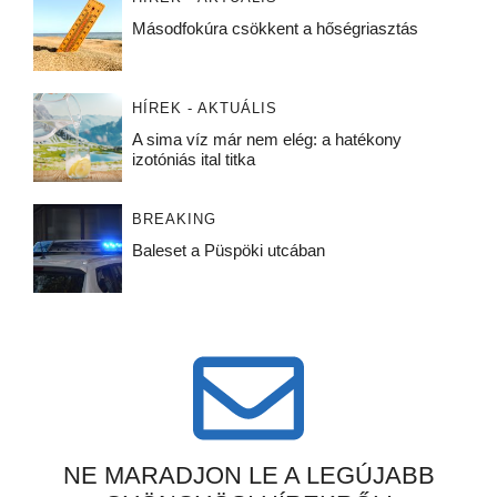
Másodfokúra csökkent a hőségriasztás
HÍREK - AKTUÁLIS
A sima víz már nem elég: a hatékony
izotóniás ital titka
BREAKING
Baleset a Püspöki utcában
NE MARADJON LE A LEGÚJABB