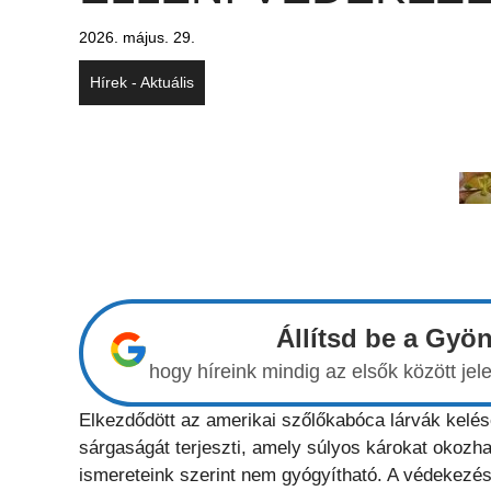
2026. május. 29.
Hírek - Aktuális
Állítsd be a Gyö
hogy híreink mindig az elsők között j
Elkezdődött az amerikai szőlőkabóca lárvák kelé
sárgaságát terjeszti, amely súlyos károkat okozha
ismereteink szerint nem gyógyítható. A védekezé