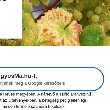
ngyösMa.hu-t,
elenjenek meg a Google keresőben!
se Heves megyében. A kártevő a szőlő aranyszínű
t az ültetvényekben, a betegség pedig jelenlegi
s minden termelő számára kötelező!