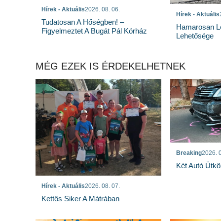
Hírek - Aktuális
2026. 08. 06.
Hírek - Aktuális
Tudatosan A Hőségben! –
Hamarosan Lez
Figyelmeztet A Bugát Pál Kórház
Lehetősége
MÉG EZEK IS ÉRDEKELHETNEK
Breaking
2026. 0
Két Autó Ütk
Hírek - Aktuális
2026. 08. 07.
Kettős Siker A Mátrában