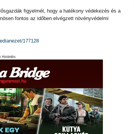
lősgazdák figyelmét, hogy a hatékony védekezés és a
nösen fontos az időben elvégzett növényvédelmi
.
medianezet/177128
x Hirdetés