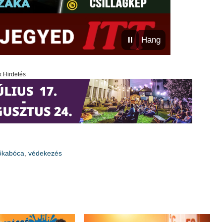
⏸
Hang
x Hirdetés
őkabóca
,
védekezés