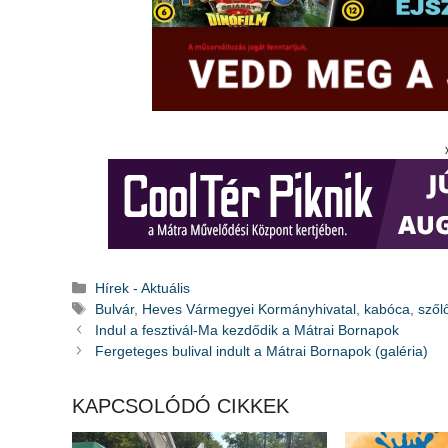
Kategória
Hírek - Aktuális
Címkék
Bulvár
,
Heves Vármegyei Kormányhivatal
,
kabóca
,
szől
Indul a fesztivál-Ma kezdődik a Mátrai Bornapok
Fergeteges bulival indult a Mátrai Bornapok (galéria)
KAPCSOLÓDÓ CIKKEK