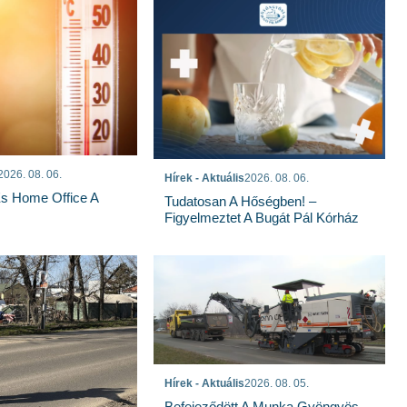
2026. 08. 06.
Hírek - Aktuális
2026. 08. 06.
És Home Office A
Tudatosan A Hőségben! –
Figyelmeztet A Bugát Pál Kórház
Hírek - Aktuális
2026. 08. 05.
Befejeződött A Munka Gyöngyös