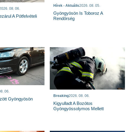
Hírek - Aktuális
2026. 08. 05.
2026. 08. 06.
Gyöngyösön Is Toboroz A
árul A Pótfelvételi
Rendőrség
8. 06.
Breaking
2026. 08. 06.
özött Gyöngyösön
Kigyulladt A Bozótos
Gyöngyössolymos Mellett