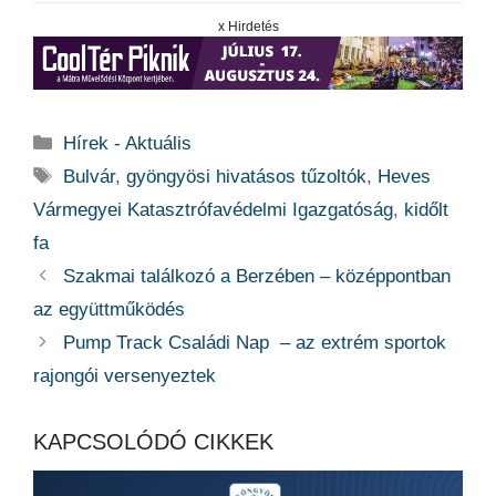
x Hirdetés
Kategória
Hírek - Aktuális
Címkék
Bulvár
,
gyöngyösi hivatásos tűzoltók
,
Heves
Vármegyei Katasztrófavédelmi Igazgatóság
,
kidőlt
fa
Szakmai találkozó a Berzében – középpontban
az együttműködés
Pump Track Családi Nap – az extrém sportok
rajongói versenyeztek
KAPCSOLÓDÓ CIKKEK