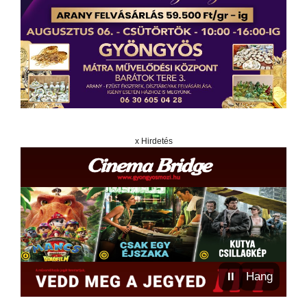
x Hirdetés
⏸
Hang