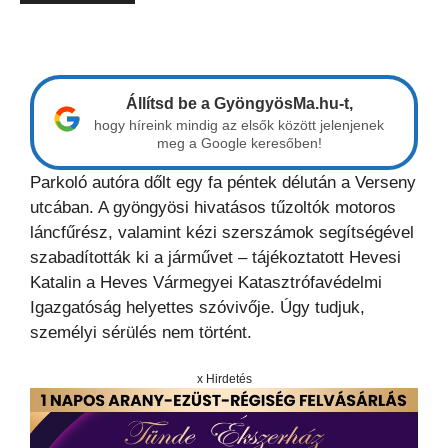
Állítsd be a GyöngyösMa.hu-t,
hogy híreink mindig az elsők között jelenjenek
meg a Google keresőben!
Parkoló autóra dőlt egy fa péntek délután a Verseny
utcában. A gyöngyösi hivatásos tűzoltók motoros
láncfűrész, valamint kézi szerszámok segítségével
szabadították ki a járművet – tájékoztatott Hevesi
Katalin a Heves Vármegyei Katasztrófavédelmi
Igazgatóság helyettes szóvivője. Úgy tudjuk,
személyi sérülés nem történt.
x Hirdetés