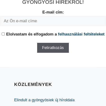
GYÖNGYÖSI HÍREKRŐL!
E-mail cím:
Elolvastam és elfogadom a
felhasználási feltételeket
KÖZLEMÉNYEK
Elindult a gyöngyösiek új híroldala