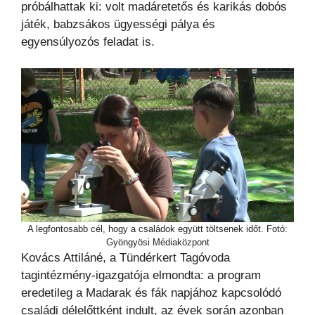
próbálhattak ki: volt madáretetős és karikás dobós
játék, babzsákos ügyességi pálya és
egyensúlyozós feladat is.
A legfontosabb cél, hogy a családok együtt töltsenek időt. Fotó:
Gyöngyösi Médiaközpont
Kovács Attiláné, a Tündérkert Tagóvoda
tagintézmény-igazgatója elmondta: a program
eredetileg a Madarak és fák napjához kapcsolódó
családi délelőttként indult, az évek során azonban