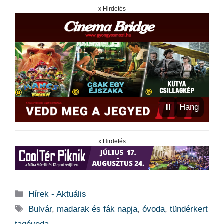
x Hirdetés
⏸
Hang
x Hirdetés
Kategória
Hírek - Aktuális
Címkék
Bulvár
,
madarak és fák napja
,
óvoda
,
tündérkert