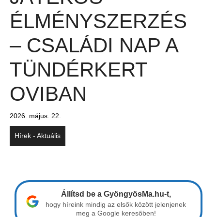
ÉLMÉNYSZERZÉS
– CSALÁDI NAP A
TÜNDÉRKERT
OVIBAN
2026. május. 22.
Hírek - Aktuális
Állítsd be a GyöngyösMa.hu-t,
hogy híreink mindig az elsők között jelenjenek
meg a Google keresőben!