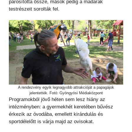
párosította össze, mások pedig a madarak
testrészeit sorolták fel.
A rendezvény egyik legnagyobb attrakcióját a papagájok
jelentették. Fotó: Gyöngyösi Médiaközpont
Programokból jövő héten sem lesz hiány az
intézményben: a gyermekhét keretében bűvész
érkezik az óvodába, emellett kirándulás és
sportdélelőtt is várja majd az ovisokat.