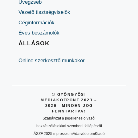
Üvegzseb
Vezető tisztségviselők
Céginformációk
Éves beszámolók
ÁLLÁSOK
Online szerkesztő munkakör
© GYÖNGYÖSI
MÉDIAKÖZPONT 2023 –
2026 - MINDEN JOG
FENNTARTVA!
Szabályzat a jogellenes olvasói
hozzászólásokkal szembeni fellépésről
ÁSZF 2025
Impresszum
Adatvédelem
Kiadó