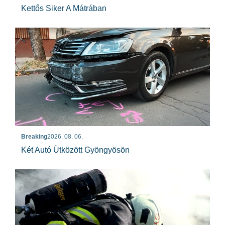
Kettős Siker A Mátrában
Breaking
2026. 08. 06.
Két Autó Ütközött Gyöngyösön