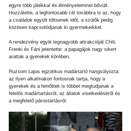
egyre több játékkal és élményelemmel bővült.
Hozzátette, a legfontosabb cél továbbra is az, hogy
a családok együtt töltsenek időt, a szülők pedig
közösen kapcsolódjanak ki gyermekeikkel.
A rendezvény egyik legnagyobb attrakcióját Chili,
Frenki és Fáni jelentette: a papagájok nagy sikert
arattak a gyerekek körében.
Ruzsom Lajos egzotikus madártartó hangsúlyozta:
az ilyen alkalmakon fontosnak tartja, hogy a
gyerekek és a felnőttek is többet megtudjanak a
felelős madártartásról, az állatok viselkedéséről és
a megfelelő párostartásról.