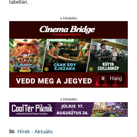
tabellán.
x Hirdetés
⏸
Hang
x Hirdetés
Kategória
Hírek - Aktuális