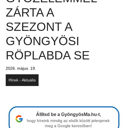
ZÁRTA A
SZEZONT A
GYÖNGYÖSI
RÖPLABDA SE
2026. május. 19.
Hírek - Aktuális
Állítsd be a GyöngyösMa.hu-t,
hogy híreink mindig az elsők között jelenjenek
meg a Google keresőben!