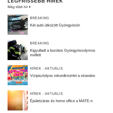
LEGFRISSEBB HÍREK
Még több hír
BREAKING
Két autó ütközött Gyöngyösön
BREAKING
Kigyulladt a bozótos Gyöngyössolymos
mellett
HÍREK - AKTUÁLIS
Vízipisztolyos rekordkísérlet a strandon
HÍREK - AKTUÁLIS
Épületzárás és home office a MATE-n