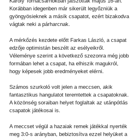
Károly Tornacsarnokban játszották május 16-án.
Korábban idegenben már sikerült legyőzniük a
gyöngyösieknek a másik csapatot, ezért bizakodva
vágtak neki a párharcnak.
A mérkőzés kezdete előtt Farkas László, a csapat
edzője optimistán beszélt az esélyeikről.
Véleménye szerint a következő szezonra még jobb
formában lehet a csapat, ha elhiszik magukról,
hogy képesek jobb eredményeket elérni.
Számos szurkoló volt jelen a meccsen, akik
fantasztikus hangulatot teremtettek a csapatoknak.
A közönség soraiban helyet foglaltak az utánpótlás
csapatok játékosai is.
A meccset végül a hazaiak remek játékkal nyerték
meg 3:0-s arányban, bebiztosítva ezzel helyüket a