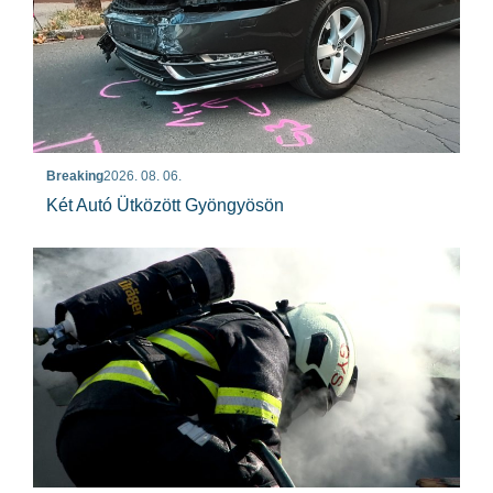
Breaking
2026. 08. 06.
Két Autó Ütközött Gyöngyösön