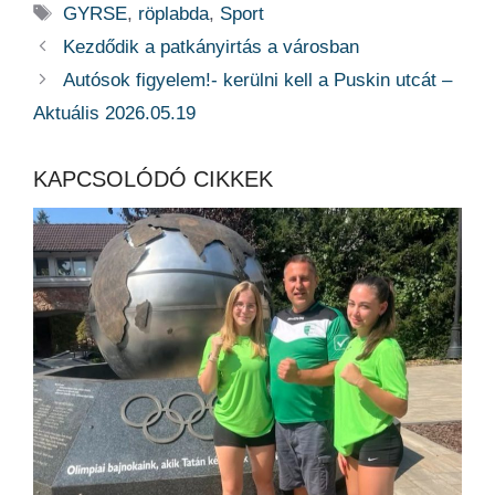
Címkék
GYRSE
,
röplabda
,
Sport
Kezdődik a patkányirtás a városban
Autósok figyelem!- kerülni kell a Puskin utcát –
Aktuális 2026.05.19
KAPCSOLÓDÓ CIKKEK