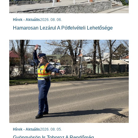
Hírek - Aktuális
2026. 08. 06.
Hamarosan Lezárul A Pótfelvételi Lehetősége
Hírek - Aktuális
2026. 08. 05.
Gyöngyösön Is Toboroz A Rendőrség