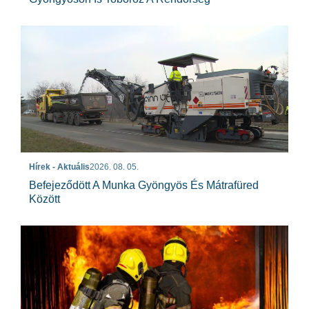
Hírek - Aktuális
2026. 08. 05.
Befejeződött A Munka Gyöngyös És Mátrafüred
Között