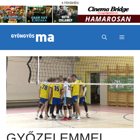
Megszakítás
Kilépés a tartalomba
x Hirdetés
MENÜ
GYŐZELEMMEL