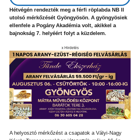
Hétvégén rendezték meg a férfi röplabda NB II
utolsó mérkőzését Gyöngyösön. A gyöngyösiek
ellenfele a Pogány Akadémia volt, akikkel a
bajnokság 7. helyéért folyt a küzdelem.
x Hirdetés
A helyosztó mérkőzést a csapatok a Vályi-Nagy