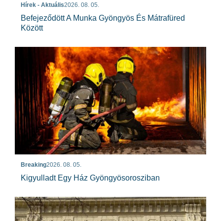
Hírek - Aktuális
2026. 08. 05.
Befejeződött A Munka Gyöngyös És Mátrafüred
Között
Breaking
2026. 08. 05.
Kigyulladt Egy Ház Gyöngyösorosziban