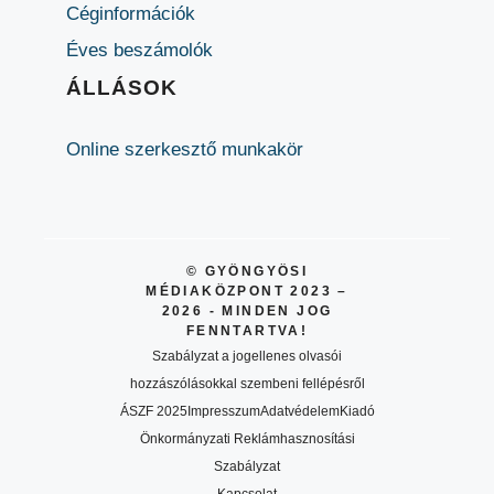
Céginformációk
Éves beszámolók
ÁLLÁSOK
Online szerkesztő munkakör
© GYÖNGYÖSI
MÉDIAKÖZPONT 2023 –
2026 - MINDEN JOG
FENNTARTVA!
Szabályzat a jogellenes olvasói
hozzászólásokkal szembeni fellépésről
ÁSZF 2025
Impresszum
Adatvédelem
Kiadó
Önkormányzati Reklámhasznosítási
Szabályzat