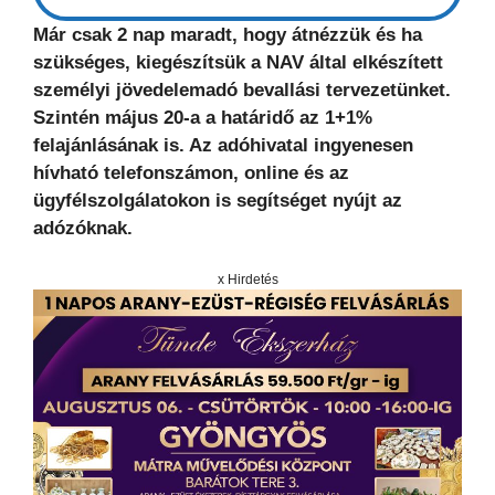
Már csak 2 nap maradt, hogy átnézzük és ha
szükséges, kiegészítsük a NAV által elkészített
személyi jövedelemadó bevallási tervezetünket.
Szintén május 20-a a határidő az 1+1%
felajánlásának is. Az adóhivatal ingyenesen
hívható telefonszámon, online és az
ügyfélszolgálatokon is segítséget nyújt az
adózóknak.
x Hirdetés