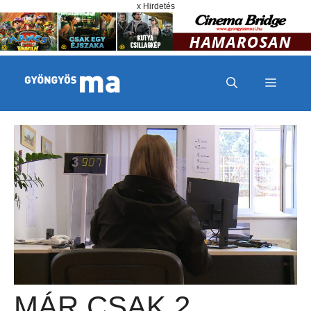
Megszakítás
Kilépés a tartalomba
x Hirdetés
MENÜ
MÁR CSAK 2