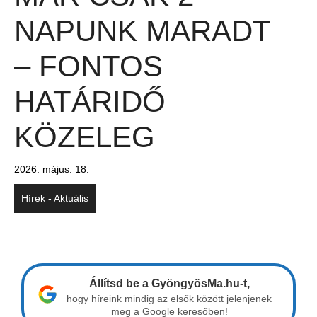
NAPUNK MARADT
– FONTOS
HATÁRIDŐ
KÖZELEG
2026. május. 18.
Hírek - Aktuális
Állítsd be a GyöngyösMa.hu-t,
hogy híreink mindig az elsők között jelenjenek
meg a Google keresőben!