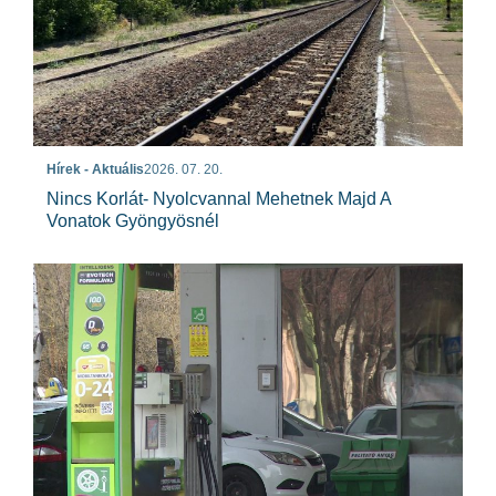
Hírek - Aktuális
2026. 07. 20.
Nincs Korlát- Nyolcvannal Mehetnek Majd A
Vonatok Gyöngyösnél