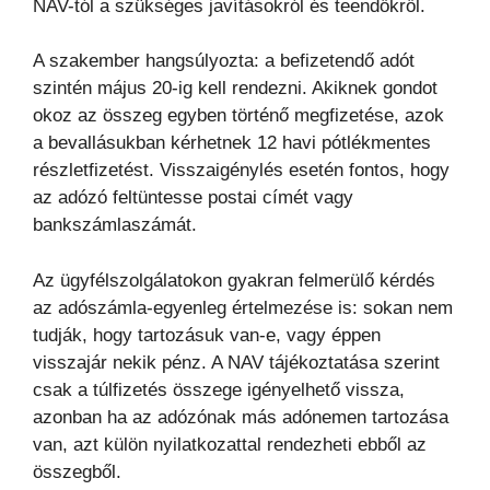
NAV-tól a szükséges javításokról és teendőkről.
A szakember hangsúlyozta: a befizetendő adót
szintén május 20-ig kell rendezni. Akiknek gondot
okoz az összeg egyben történő megfizetése, azok
a bevallásukban kérhetnek 12 havi pótlékmentes
részletfizetést. Visszaigénylés esetén fontos, hogy
az adózó feltüntesse postai címét vagy
bankszámlaszámát.
Az ügyfélszolgálatokon gyakran felmerülő kérdés
az adószámla-egyenleg értelmezése is: sokan nem
tudják, hogy tartozásuk van-e, vagy éppen
visszajár nekik pénz. A NAV tájékoztatása szerint
csak a túlfizetés összege igényelhető vissza,
azonban ha az adózónak más adónemen tartozása
van, azt külön nyilatkozattal rendezheti ebből az
összegből.