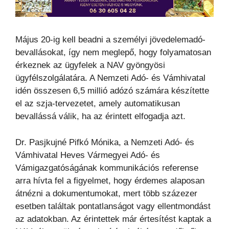
Május 20-ig kell beadni a személyi jövedelemadó-
bevallásokat, így nem meglepő, hogy folyamatosan
érkeznek az ügyfelek a NAV gyöngyösi
ügyfélszolgálatára. A Nemzeti Adó- és Vámhivatal
idén összesen 6,5 millió adózó számára készítette
el az szja-tervezetet, amely automatikusan
bevallássá válik, ha az érintett elfogadja azt.
Dr. Pasjkujné Pifkó Mónika, a Nemzeti Adó- és
Vámhivatal Heves Vármegyei Adó- és
Vámigazgatóságának kommunikációs referense
arra hívta fel a figyelmet, hogy érdemes alaposan
átnézni a dokumentumokat, mert több százezer
esetben találtak pontatlanságot vagy ellentmondást
az adatokban. Az érintettek már értesítést kaptak a