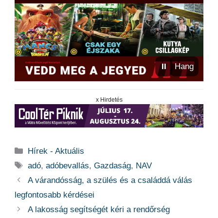
⏸
Hang
x Hirdetés
Kategória
Hírek - Aktuális
Címkék
adó
,
adóbevallás
,
Gazdaság
,
NAV
A várandósság, a szülés és a családdá válás
legfontosabb kérdései
A lakosság segítségét kéri a rendőrség