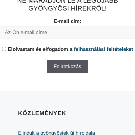
NE MARADJON LE A LEGÚJABB
GYÖNGYÖSI HÍREKRŐL!
E-mail cím:
Elolvastam és elfogadom a
felhasználási feltételeket
KÖZLEMÉNYEK
Elindult a gyöngyösiek új híroldala