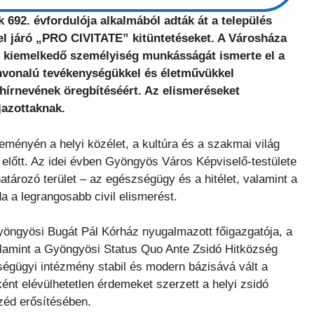
 692. évfordulója alkalmából adták át a település
el járó „PRO CIVITATE” kitüntetéseket. A Városháza
n kiemelkedő személyiség munkásságát ismerte el a
ínvonalú tevékenységükkel és életművükkel
hírnevének öregbítéséért. Az elismeréseket
jazottaknak.
ényén a helyi közélet, a kultúra és a szakmai világ
tek előtt. Az idei évben Gyöngyös Város Képviselő-testülete
tározó terület – az egészségügy és a hitélet, valamint a
da a legrangosabb civil elismerést.
yöngyösi Bugát Pál Kórház nyugalmazott főigazgatója, a
alamint a Gyöngyösi Status Quo Ante Zsidó Hitközség
zségügyi intézmény stabil és modern bázisává vált a
ént elévülhetetlen érdemeket szerzett a helyi zsidó
zéd erősítésében.