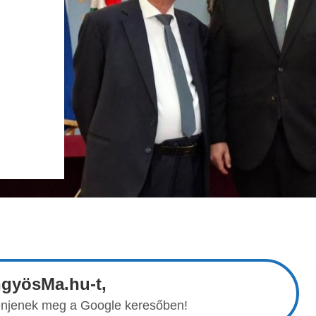
ngyösMa.hu-t,
elenjenek meg a Google keresőben!