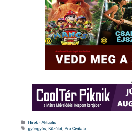
Kategória
Hírek - Aktuális
Címkék
gyöngyös
,
Közélet
,
Pro Civitate