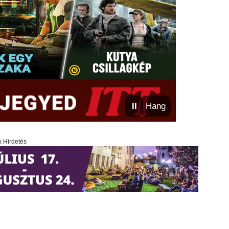
⏸
Hang
x Hirdetés