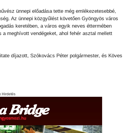
kművész ünnepi előadása tette még emlékezetesebbé,
önség. Az ünnepi közgyűlést követően Gyöngyös város
gadás keretében, a város egyik neves éttermében
s a meghívott vendégeket, ahol fehér asztal mellett
itate díjazott, Szókovács Péter polgármester, és Köves
x Hirdetés