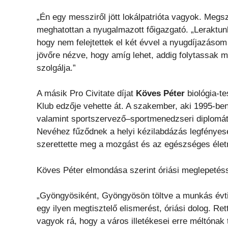
„Én egy messziről jött lokálpatrióta vagyok. Meg
meghatottan a nyugalmazott főigazgató. „Leraktunk
hogy nem felejtettek el két évvel a nyugdíjazásom
jövőre nézve, hogy amíg lehet, addig folytassak 
szolgálja.”
A másik Pro Civitate díjat
Köves Péter
biológia-t
Klub edzője vehette át. A szakember, aki 1995-ben
valamint sportszervező–sportmenedzseri diplomát, 
Nevéhez fűződnek a helyi kézilabdázás legfényese
szerettette meg a mozgást és az egészséges élet
Köves Péter elmondása szerint óriási meglepetésse
„Gyöngyösiként, Gyöngyösön töltve a munkás évti
egy ilyen megtisztelő elismerést, óriási dolog. 
vagyok rá, hogy a város illetékesei erre méltónak t