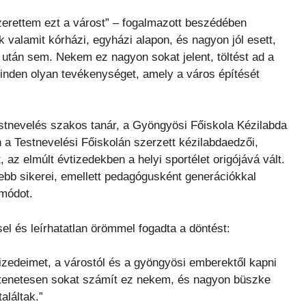
szerettem ezt a várost” – fogalmazott beszédében
 valamit kórházi, egyházi alapon, és nagyon jól esett,
 után sem. Nekem ez nagyon sokat jelent, töltést ad a
minden olyan tevékenységet, amely a város építését
estnevelés szakos tanár, a Gyöngyösi Főiskola Kézilabda
 a Testnevelési Főiskolán szerzett kézilabdaedzői,
az elmúlt évtizedekben a helyi sportélet origójává vált.
bb sikerei, emellett pedagógusként generációkkal
módot.
l és leírhatatlan örömmel fogadta a döntést:
zedeimet, a várostól és a gyöngyösi emberektől kapni
Rettenetesen sokat számít ez nekem, és nagyon büszke
aláltak.”