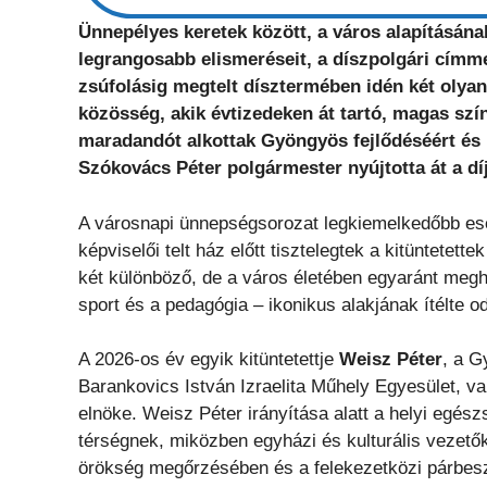
Ünnepélyes keretek között, a város alapításának
legrangosabb elismeréseit, a díszpolgári címm
zsúfolásig megtelt dísztermében idén két olya
közösség, akik évtizedeken át tartó, magas sz
maradandót alkottak Gyöngyös fejlődéséért és 
Szókovács Péter polgármester nyújtotta át a dí
A városnapi ünnepségsorozat legkiemelkedőbb esem
képviselői telt ház előtt tisztelegtek a kitüntetet
két különböző, de a város életében egyaránt megha
sport és a pedagógia – ikonikus alakjának ítélte o
A 2026-os év egyik kitüntetettje
Weisz Péter
, a G
Barankovics István Izraelita Műhely Egyesület, v
elnöke. Weisz Péter irányítása alatt a helyi egés
térségnek, miközben egyházi és kulturális vezetők
örökség megőrzésében és a felekezetközi párbes