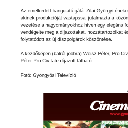
Az emelkedett hangulatú gálát Zilai Györgyi éne
akinek produkcióját vastapssal jutalmazta a köz
vezetése a hagyományokhoz híven egy elegáns fo
vendégelte meg a díjazottakat, hozzátartozóikat é
folytatódott az új díszpolgárok köszöntése.
A kezdőképen (balról jobbra) Weisz Péter, Pro Civ
Péter Pro Civitate díjazott látható.
Fotó: Gyöngyösi Televízió