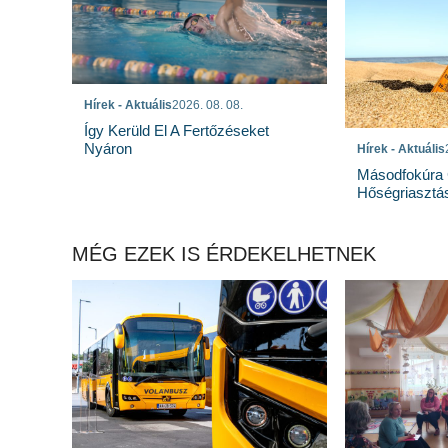
Hírek - Aktuális
2026. 08. 08.
Így Kerüld El A Fertőzéseket
Nyáron
Hírek - Aktuális
Másodfokúra 
Hőségriasztá
MÉG EZEK IS ÉRDEKELHETNEK