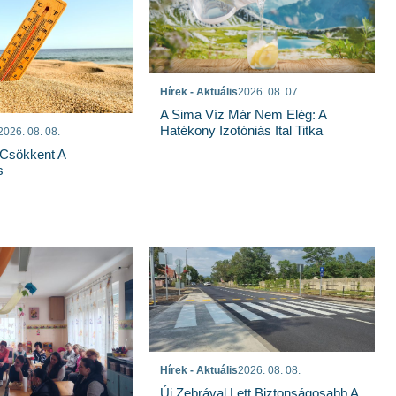
Hírek - Aktuális
2026. 08. 07.
A Sima Víz Már Nem Elég: A
Hatékony Izotóniás Ital Titka
2026. 08. 08.
Csökkent A
s
Hírek - Aktuális
2026. 08. 08.
Új Zebrával Lett Biztonságosabb A