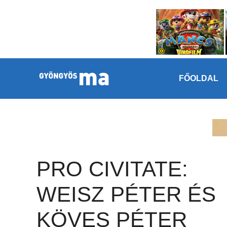
Megszakítás
Kilépés a tartalomba
FŐOLDAL
PRO CIVITATE:
WEISZ PÉTER ÉS
KÖVES PÉTER