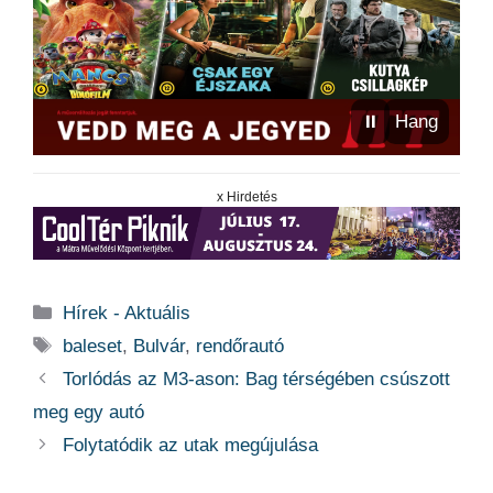
⏸
Hang
x Hirdetés
Kategória
Hírek - Aktuális
Címkék
baleset
,
Bulvár
,
rendőrautó
Torlódás az M3-ason: Bag térségében csúszott
meg egy autó
Folytatódik az utak megújulása