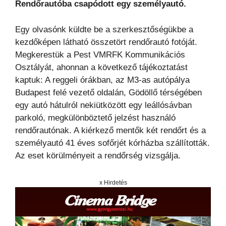
Rendőrautóba csapódott egy személyautó.
Egy olvasónk küldte be a szerkesztőségükbe a
kezdőképen látható összetört rendőrautó fotóját.
Megkerestük a Pest VMRFK Kommunikációs
Osztályát, ahonnan a következő tájékoztatást
kaptuk: A reggeli órákban, az M3-as autópálya
Budapest felé vezető oldalán, Gödöllő térségében
egy autó hátulról nekiütközött egy leállósávban
parkoló, megkülönböztető jelzést használó
rendőrautónak. A kiérkező mentők két rendőrt és a
személyautó 41 éves sofőrjét kórházba szállították.
Az eset körülményeit a rendőrség vizsgálja.
x Hirdetés