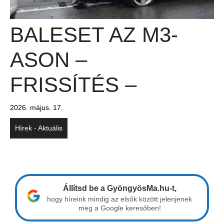
BALESET AZ M3-
ASON –
FRISSÍTÉS –
2026. május. 17.
Hírek - Aktuális
Állítsd be a GyöngyösMa.hu-t,
hogy híreink mindig az elsők között jelenjenek
meg a Google keresőben!