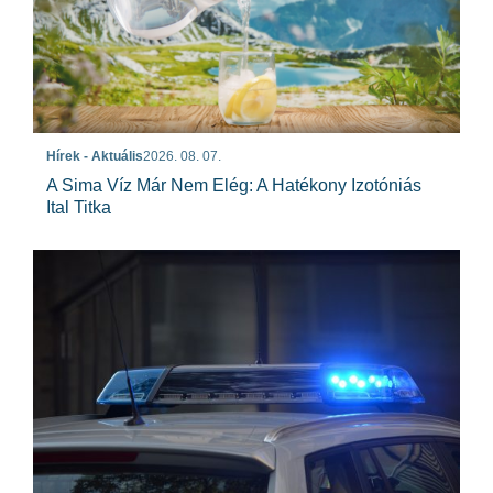
Hírek - Aktuális
2026. 08. 07.
A Sima Víz Már Nem Elég: A Hatékony Izotóniás
Ital Titka