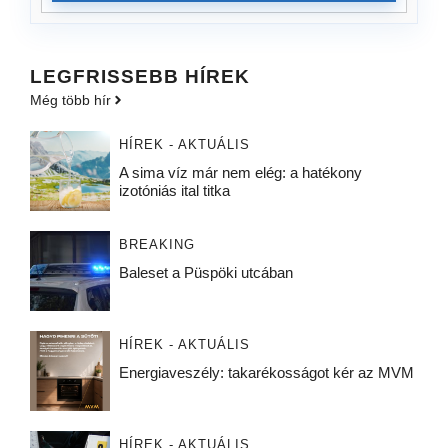
LEGFRISSEBB HÍREK
Még több hír
HÍREK - AKTUÁLIS
A sima víz már nem elég: a hatékony
izotóniás ital titka
BREAKING
Baleset a Püspöki utcában
HÍREK - AKTUÁLIS
Energiaveszély: takarékosságot kér az MVM
HÍREK - AKTUÁLIS