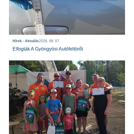
Hírek - Aktuális
2026. 08. 07.
Elfogták A Gyöngyösi Autófeltörőt