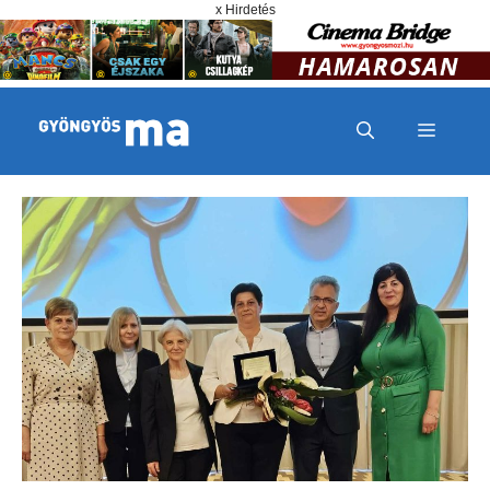
Megszakítás
Kilépés a tartalomba
x Hirdetés
MENÜ