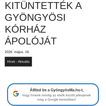
KITÜNTETTÉK A
GYÖNGYÖSI
KÓRHÁZ
ÁPOLÓJÁT
2026. május. 16.
Hírek - Aktuális
Állítsd be a GyöngyösMa.hu-t,
hogy híreink mindig az elsők között jelenjenek
meg a Google keresőben!