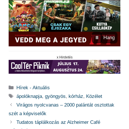
⏸
Hang
x Hirdetés
Kategória
Hírek - Aktuális
Címkék
ápolóknapja
,
gyöngyös
,
kórház
,
Közélet
Virágos nyolcvanas – 2000 palántát osztottak
szét a képviselők
Tudatos táplálkozás az Alzheimer Café