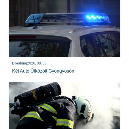
Breaking
2026. 08. 06.
Két Autó Ütközött Gyöngyösön