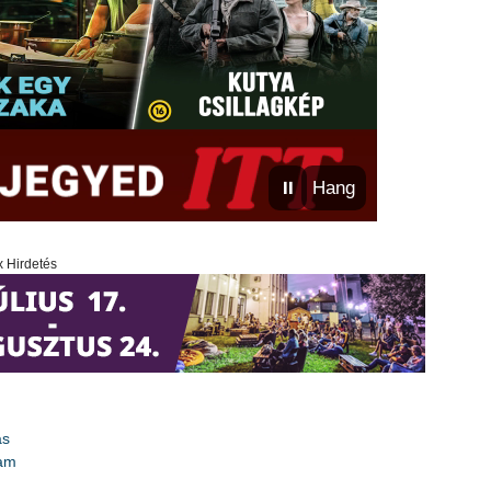
⏸
Hang
x Hirdetés
ás
ram