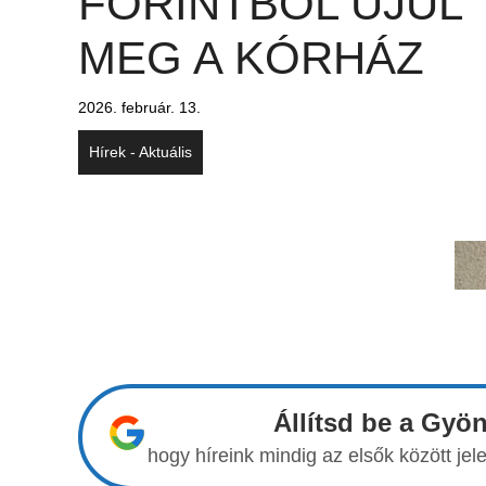
FORINTBÓL ÚJUL
MEG A KÓRHÁZ
2026. február. 13.
Hírek - Aktuális
Állítsd be a Gyö
hogy híreink mindig az elsők között j