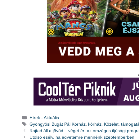
Kategória
Hírek - Aktuális
Címkék
Gyöngyösi Bugát Pál Kórház
,
kórház
,
Közélet
,
támogat
Rajtad áll a jövőd – véget ért az országos ifjúsági prog
Utolsó esély, ha egyetemre mennénk szeptemberben