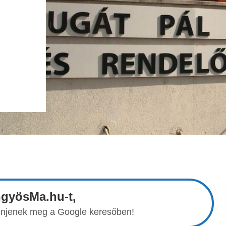
ngyösMa.hu-t,
elenjenek meg a Google keresőben!