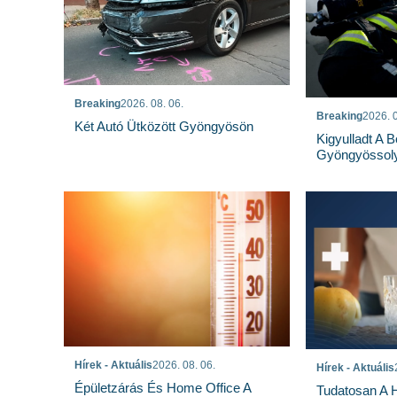
Breaking
2026. 08. 06.
Breaking
2026. 0
Két Autó Ütközött Gyöngyösön
Kigyulladt A 
Gyöngyössoly
Hírek - Aktuális
2026. 08. 06.
Hírek - Aktuális
Épületzárás És Home Office A
Tudatosan A 