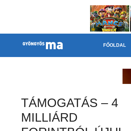
Megszakítás
Kilépés a tartalomba
FŐOLDAL
TÁMOGATÁS – 4
MILLIÁRD