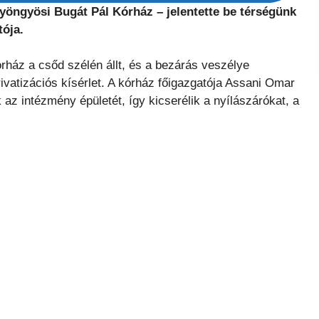
yöngyösi Bugát Pál Kórház – jelentette be térségünk
tója.
rház a csőd szélén állt, és a bezárás veszélye
 privatizációs kísérlet. A kórház főigazgatója Assani Omar
az intézmény épületét, így kicserélik a nyílászárókat, a