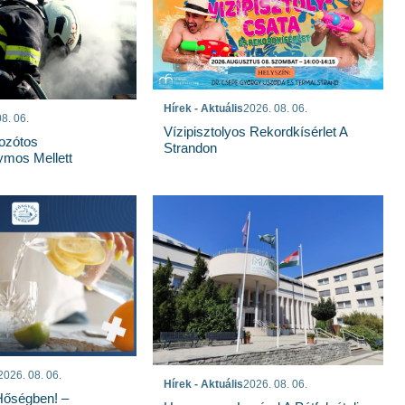
Hírek - Aktuális
2026. 08. 06.
8. 06.
Vízipisztolyos Rekordkísérlet A
Bozótos
Strandon
mos Mellett
2026. 08. 06.
Hírek - Aktuális
2026. 08. 06.
Hőségben! –