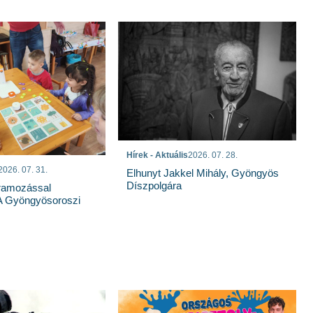
Hírek - Aktuális
2026. 07. 28.
2026. 07. 31.
Elhunyt Jakkel Mihály, Gyöngyös
Díszpolgára
ramozással
A Gyöngyösoroszi