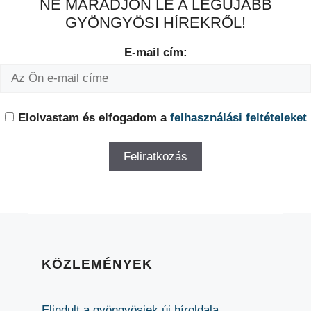
NE MARADJON LE A LEGÚJABB
GYÖNGYÖSI HÍREKRŐL!
E-mail cím:
Elolvastam és elfogadom a
felhasználási feltételeket
KÖZLEMÉNYEK
Elindult a gyöngyösiek új híroldala