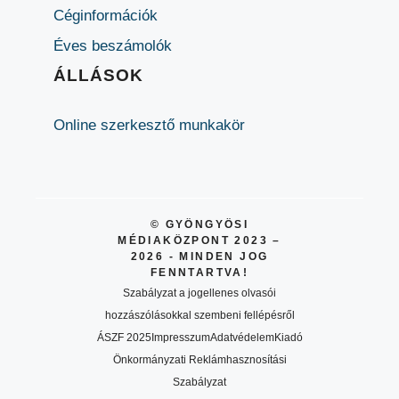
Céginformációk
Éves beszámolók
ÁLLÁSOK
Online szerkesztő munkakör
© GYÖNGYÖSI
MÉDIAKÖZPONT 2023 –
2026 - MINDEN JOG
FENNTARTVA!
Szabályzat a jogellenes olvasói
hozzászólásokkal szembeni fellépésről
ÁSZF 2025
Impresszum
Adatvédelem
Kiadó
Önkormányzati Reklámhasznosítási
Szabályzat