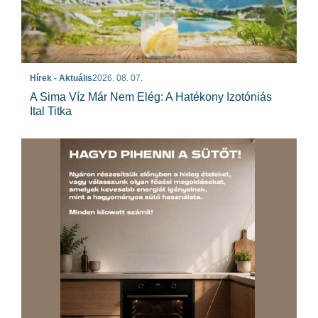
Hírek - Aktuális
2026. 08. 07.
A Sima Víz Már Nem Elég: A Hatékony Izotóniás
Ital Titka