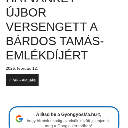
ÚJBOR
VERSENGETT A
BÁRDOS TAMÁS-
EMLÉKDÍJÉRT
2026. február. 12.
Hírek - Aktuális
Állítsd be a GyöngyösMa.hu-t,
hogy híreink mindig az elsők között jelenjenek
meg a Google keresőben!