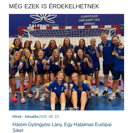
MÉG EZEK IS ÉRDEKELHETNEK
Hírek - Aktuális
2026. 08. 10.
Három Gyöngyösi Lány, Egy Hatalmas Európai
Siker