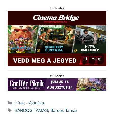
x Hirdetés
⏸
Hang
x Hirdetés
Kategória
Hírek - Aktuális
Címkék
BÁRDOS TAMÁS
,
Bárdos Tamás