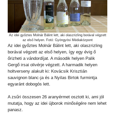
Az idei győztes Molnár Bálint lett, aki olaszrizling borával végzett
az első helyen. Fotó: Gyöngyösi Médiaközpont
Az idei győztes Molnár Bálint lett, aki olaszrizling
borával végzett az első helyen, így egy évig ő
őrizheti a vándordíjat. A második helyen Palik
Gergő irsai olivérje végzett. A harmadik helyen
holtverseny alakult ki: Kovácsik Krisztián
sauvignon blanc-ja és a Nyilas Birtok furmintja
egyaránt dobogós lett.
A zsűri összesen 26 aranyérmet osztott ki, ami jól
mutatja, hogy az idei újborok minőségére nem lehet
panasz.