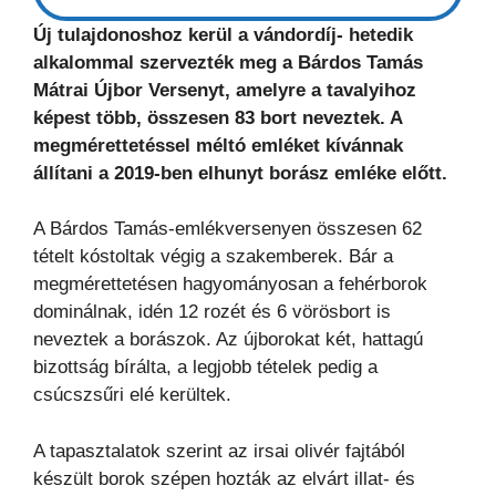
Új tulajdonoshoz kerül a vándordíj- hetedik
alkalommal szervezték meg a Bárdos Tamás
Mátrai Újbor Versenyt, amelyre a tavalyihoz
képest több, összesen 83 bort neveztek. A
megmérettetéssel méltó emléket kívánnak
állítani a 2019-ben elhunyt borász emléke előtt.
A Bárdos Tamás-emlékversenyen összesen 62
tételt kóstoltak végig a szakemberek. Bár a
megmérettetésen hagyományosan a fehérborok
dominálnak, idén 12 rozét és 6 vörösbort is
neveztek a borászok. Az újborokat két, hattagú
bizottság bírálta, a legjobb tételek pedig a
csúcszsűri elé kerültek.
A tapasztalatok szerint az irsai olivér fajtából
készült borok szépen hozták az elvárt illat- és