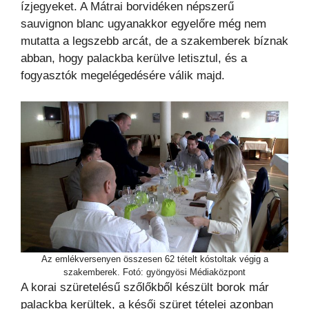
ízjegyeket. A Mátrai borvidéken népszerű
sauvignon blanc ugyanakkor egyelőre még nem
mutatta a legszebb arcát, de a szakemberek bíznak
abban, hogy palackba kerülve letisztul, és a
fogyasztók megelégedésére válik majd.
Az emlékversenyen összesen 62 tételt kóstoltak végig a
szakemberek. Fotó: gyöngyösi Médiaközpont
A korai szüretelésű szőlőkből készült borok már
palackba kerültek, a késői szüret tételei azonban