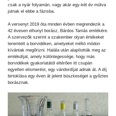
csak a nyár folyamán, vagy akár egy-két év múlva
jutnak el ebbe a fázisba.
A versenyt 2019 óta minden évben megrendezik a
42 évesen elhunyt borász, Bárdos Tamás emlékére.
A szervezők szerint a szakember olyan értékeket
teremtett a borvidéken, amelyeket méltó módon
kívántak megőrizni. Halála után alapították meg az
emlékdíjat, amely különlegessége, hogy más
borvidékek gyakorlatától eltérően itt csupán
egyetlen elismerést, egy vándordíjat adnak át. A díj
birtoklása egy éven át jelent büszkeséget a győztes
borásznak.