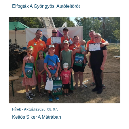
Elfogták A Gyöngyösi Autófeltörőt
Hírek - Aktuális
2026. 08. 07.
Kettős Siker A Mátrában