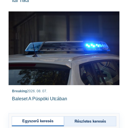
Ital Titka
Breaking
2026. 08. 07.
Baleset A Püspöki Utcában
Egyszerű keresés
Részletes keresés