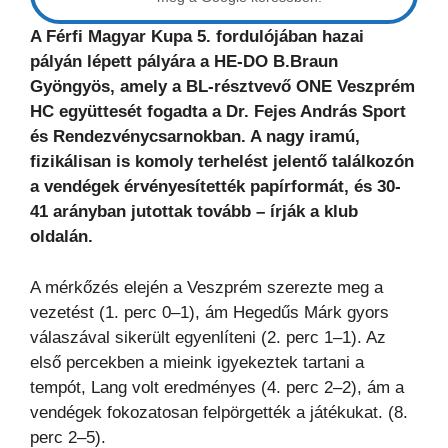
A Férfi Magyar Kupa 5. fordulójában hazai
pályán lépett pályára a HE-DO B.Braun
Gyöngyös, amely a BL-résztvevő ONE Veszprém
HC együttesét fogadta a Dr. Fejes András Sport
és Rendezvénycsarnokban. A nagy iramú,
fizikálisan is komoly terhelést jelentő találkozón
a vendégek érvényesítették papírformát, és 30-
41 arányban jutottak tovább
– írják a klub
oldalán.
A mérkőzés elején a Veszprém szerezte meg a
vezetést (1. perc 0–1), ám Hegedűs Márk gyors
válaszával sikerült egyenlíteni (2. perc 1–1). Az
első percekben a mieink igyekeztek tartani a
tempót, Lang volt eredményes (4. perc 2–2), ám a
vendégek fokozatosan felpörgették a játékukat. (8.
perc 2–5).