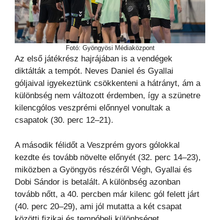
Fotó: Gyöngyösi Médiaközpont
Az első játékrész hajrájában is a vendégek
diktálták a tempót. Neves Daniel és Gyallai
góljaival igyekeztünk csökkenteni a hátrányt, ám a
különbség nem változott érdemben, így a szünetre
kilencgólos veszprémi előnnyel vonultak a
csapatok (30. perc 12–21).
A második félidőt a Veszprém gyors gólokkal
kezdte és tovább növelte előnyét (32. perc 14–23),
miközben a Gyöngyös részéről Végh, Gyallai és
Dobi Sándor is betalált. A különbség azonban
tovább nőtt, a 40. percben már kilenc gól felett járt
(40. perc 20–29), ami jól mutatta a két csapat
közötti fizikai és tempóbeli különbséget.