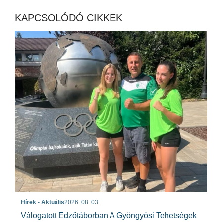
KAPCSOLÓDÓ CIKKEK
Hírek - Aktuális
2026. 08. 03.
Válogatott Edzőtáborban A Gyöngyösi Tehetségek