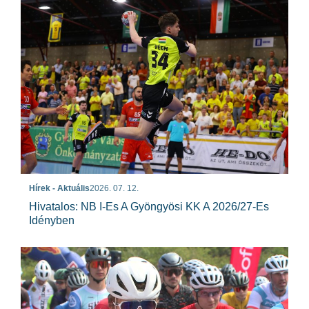
Hírek - Aktuális
2026. 07. 12.
Hivatalos: NB I-Es A Gyöngyösi KK A 2026/27-Es
Idényben