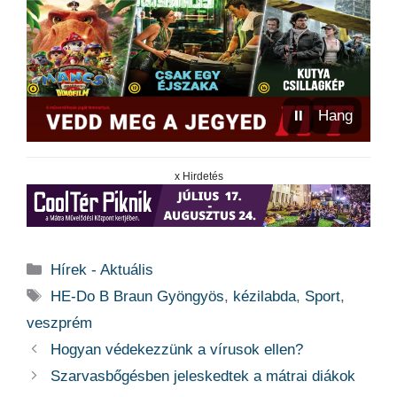
⏸
Hang
x Hirdetés
Kategória
Hírek - Aktuális
Címkék
HE-Do B Braun Gyöngyös
,
kézilabda
,
Sport
,
veszprém
Hogyan védekezzünk a vírusok ellen?
Szarvasbőgésben jeleskedtek a mátrai diákok