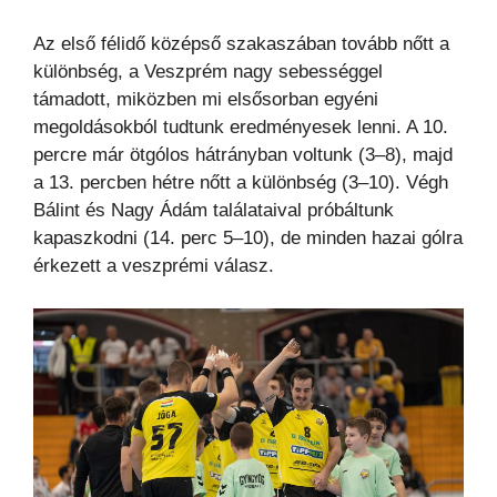
Az első félidő középső szakaszában tovább nőtt a
különbség, a Veszprém nagy sebességgel
támadott, miközben mi elsősorban egyéni
megoldásokból tudtunk eredményesek lenni. A 10.
percre már ötgólos hátrányban voltunk (3–8), majd
a 13. percben hétre nőtt a különbség (3–10). Végh
Bálint és Nagy Ádám találataival próbáltunk
kapaszkodni (14. perc 5–10), de minden hazai gólra
érkezett a veszprémi válasz.