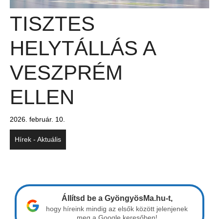
TISZTES
HELYTÁLLÁS A
VESZPRÉM
ELLEN
2026. február. 10.
Hírek - Aktuális
Állítsd be a GyöngyösMa.hu-t,
hogy híreink mindig az elsők között jelenjenek
meg a Google keresőben!