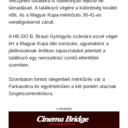
Veszprém továbbra is hatékonyan fejezte be
támadásait. A találkozó végére a különbség tovább
nőtt, és a Magyar Kupa-mérkőzés 30-41-es
vendégsikerrel zárult.
A HE-DO B. Braun Gyöngyös számára ezzel véget
ért a Magyar Kupa idei sorozata, ugyanakkor a
játékosoknak értékes tapasztalatot jelentett a
találkozó egy nemzetközi szintű ellenféllel
szemben.
Szombaton fontos idegenbeli mérkőzés vár a
Farkasokra és egyértelműen a két pontért utaznak
Szigetszentmiklósra.
x Hirdetés