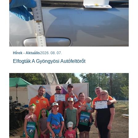
Hírek - Aktuális
2026. 08. 07.
Elfogták A Gyöngyösi Autófeltörőt