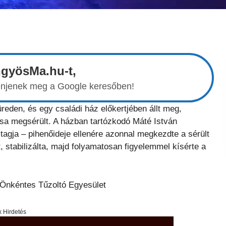
ngyösMa.hu-t,
elenjenek meg a Google keresőben!
reden, és egy családi ház előkertjében állt meg,
tasa megsérült. A házban tartózkodó Máté István
 tagja – pihenőideje ellenére azonnal megkezdte a sérült
ést, stabilizálta, majd folyamatosan figyelemmel kísérte a
Önkéntes Tűzoltó Egyesület
x Hirdetés