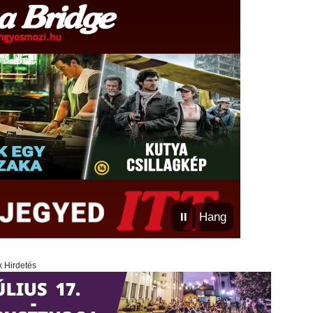
⏸
Hang
x Hirdetés