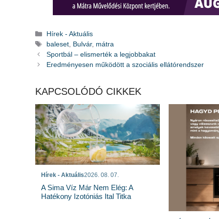
Kategória
Hírek - Aktuális
Címkék
baleset
,
Bulvár
,
mátra
Sportbál – elismerték a legjobbakat
Eredményesen működött a szociális ellátórendszer
KAPCSOLÓDÓ CIKKEK
Hírek - Aktuális
2026. 08. 07.
A Sima Víz Már Nem Elég: A
Hatékony Izotóniás Ital Titka