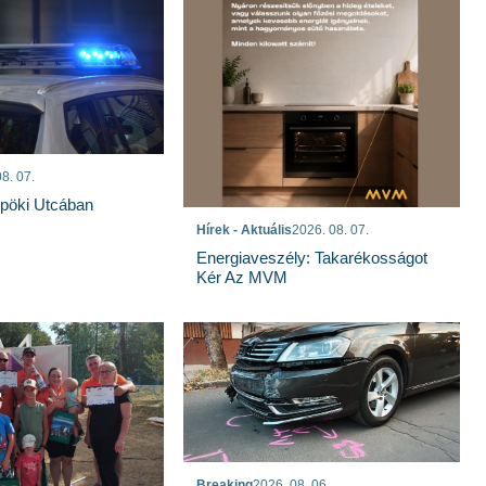
8. 07.
spöki Utcában
Hírek - Aktuális
2026. 08. 07.
Energiaveszély: Takarékosságot
Kér Az MVM
Breaking
2026. 08. 06.