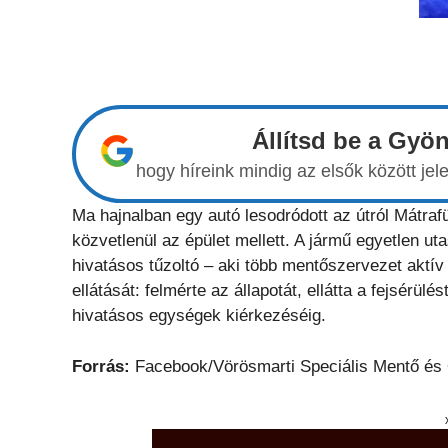
Állítsd be a Gyö
hogy híreink mindig az elsők között j
Ma hajnalban egy autó lesodródott az útról Mátrafü
közvetlenül az épület mellett. A jármű egyetlen u
hivatásos tűzoltó – aki több mentőszervezet aktív
ellátását: felmérte az állapotát, ellátta a fejsérül
hivatásos egységek kiérkezéséig.
Forrás:
Facebook/Vörösmarti Speciális Mentő és 