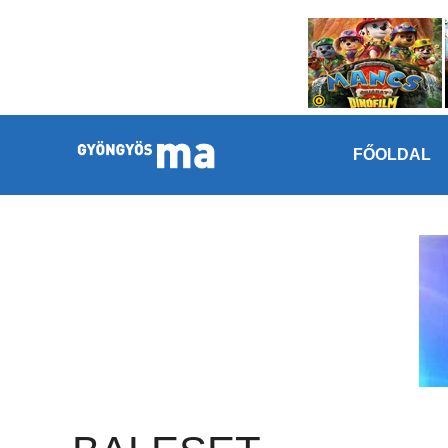
Megszakítás
Kilépés a tartalomba
FŐOLDAL