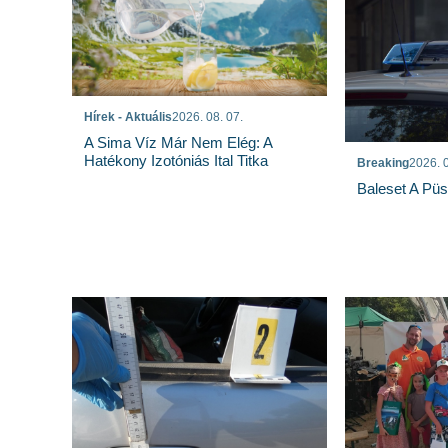
Hírek - Aktuális
2026. 08. 07.
A Sima Víz Már Nem Elég: A
Hatékony Izotóniás Ital Titka
Breaking
2026. 0
Baleset A Pü