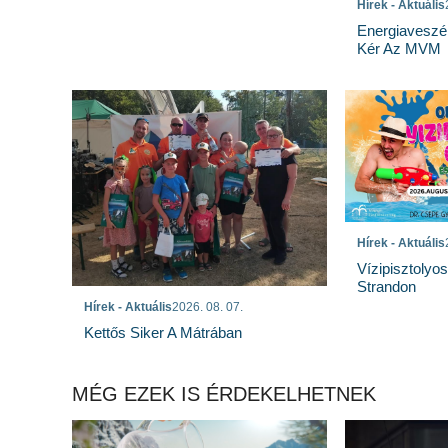
Hírek - Aktuális
Energiaveszé
Kér Az MVM
Hírek - Aktuális
Vízipisztolyo
Strandon
Hírek - Aktuális
2026. 08. 07.
Kettős Siker A Mátrában
MÉG EZEK IS ÉRDEKELHETNEK