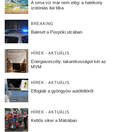
A sima víz már nem elég: a hatékony
izotóniás ital titka
BREAKING
Baleset a Püspöki utcában
HÍREK - AKTUÁLIS
Energiaveszély: takarékosságot kér az
MVM
HÍREK - AKTUÁLIS
Elfogták a gyöngyösi autófeltörőt
HÍREK - AKTUÁLIS
Kettős siker a Mátrában