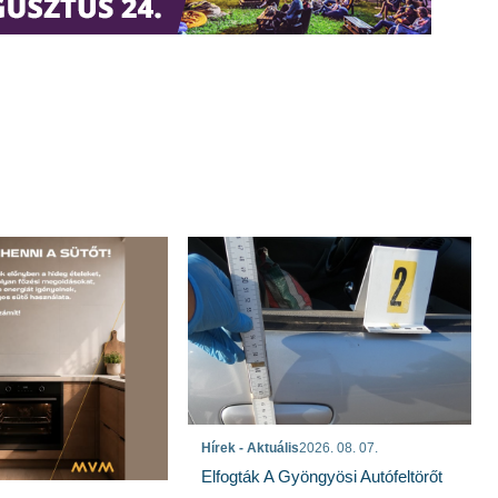
Hírek - Aktuális
2026. 08. 07.
Elfogták A Gyöngyösi Autófeltörőt