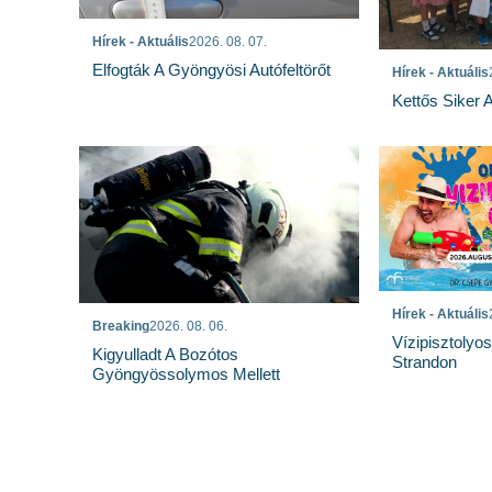
Hírek - Aktuális
2026. 08. 07.
Elfogták A Gyöngyösi Autófeltörőt
Hírek - Aktuális
Kettős Siker 
Hírek - Aktuális
Breaking
2026. 08. 06.
Vízipisztolyo
Kigyulladt A Bozótos
Strandon
Gyöngyössolymos Mellett