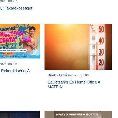
2026. 08. 07.
ly: Takarékosságot
2026. 08. 06.
s Rekordkísérlet A
Hírek - Aktuális
2026. 08. 06.
Épületzárás És Home Office A
MATE-N