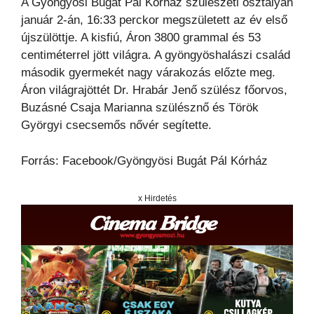
A Gyöngyösi Bugát Pál Kórház szülészeti osztályán
január 2-án, 16:33 perckor megszületett az év első
újszülöttje. A kisfiú, Áron 3800 grammal és 53
centiméterrel jött világra. A gyöngyöshalászi család
második gyermekét nagy várakozás előzte meg.
Áron világrajöttét Dr. Hrabár Jenő szülész főorvos,
Buzásné Csaja Marianna szülésznő és Török
Györgyi csecsemős nővér segítette.
Forrás: Facebook/Gyöngyösi Bugát Pál Kórház
x Hirdetés