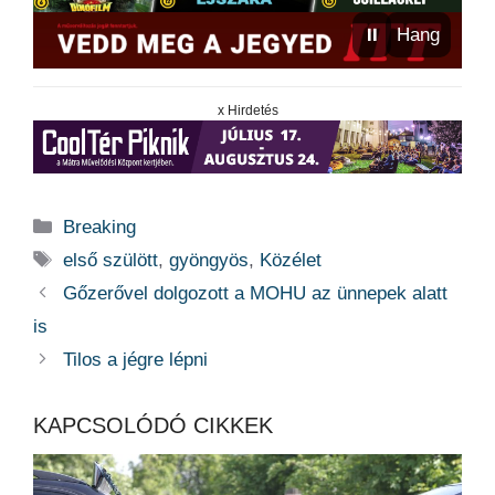
⏸
Hang
x Hirdetés
Kategória
Breaking
Címkék
első szülött
,
gyöngyös
,
Közélet
Gőzerővel dolgozott a MOHU az ünnepek alatt
is
Tilos a jégre lépni
KAPCSOLÓDÓ CIKKEK