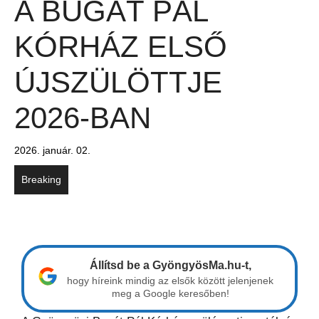
A BUGÁT PÁL
KÓRHÁZ ELSŐ
ÚJSZÜLÖTTJE
2026-BAN
2026. január. 02.
Breaking
Állítsd be a GyöngyösMa.hu-t,
hogy híreink mindig az elsők között jelenjenek
meg a Google keresőben!