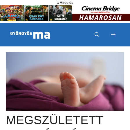
Megszakítás
Kilépés a tartalomba
x Hirdetés
MENÜ
MEGSZÜLETETT