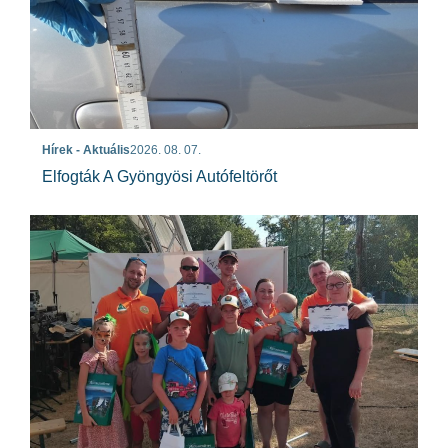
Hírek - Aktuális
2026. 08. 07.
Elfogták A Gyöngyösi Autófeltörőt