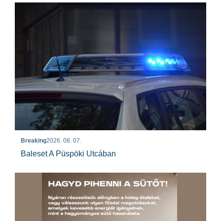
Breaking
2026. 08. 07.
Baleset A Püspöki Utcában