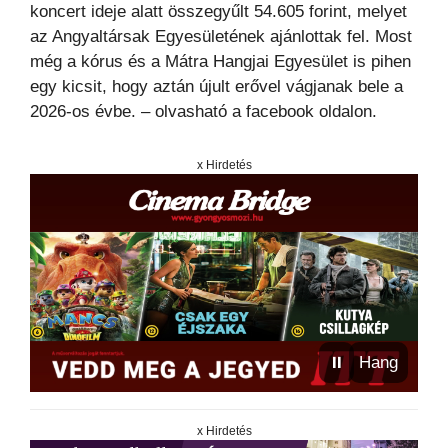
koncert ideje alatt összegyűlt 54.605 forint, melyet
az Angyaltársak Egyesületének ajánlottak fel. Most
még a kórus és a Mátra Hangjai Egyesület is pihen
egy kicsit, hogy aztán újult erővel vágjanak bele a
2026-os évbe. – olvasható a facebook oldalon.
x Hirdetés
⏸
Hang
x Hirdetés