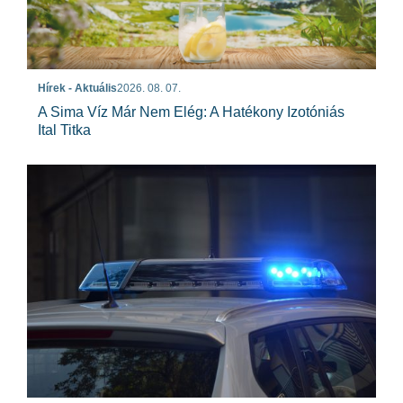
Hírek - Aktuális
2026. 08. 07.
A Sima Víz Már Nem Elég: A Hatékony Izotóniás
Ital Titka