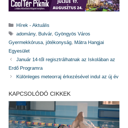
Kategória
Hírek - Aktuális
Címkék
adomány
,
Bulvár
,
Gyöngyös Város
Gyermekkórusa
,
jótékonyság
,
Mátra Hangjai
Egyesület
Január 14-től regisztrálhatnak az Iskolában az
Erdő Programra
Különleges meteorraj érkezésével indul az új év
KAPCSOLÓDÓ CIKKEK