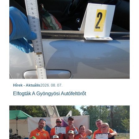
Hírek - Aktuális
2026. 08. 07.
Elfogták A Gyöngyösi Autófeltörőt