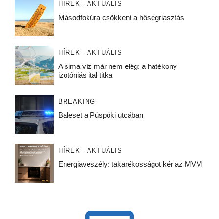
HÍREK - AKTUÁLIS
Másodfokúra csökkent a hőségriasztás
HÍREK - AKTUÁLIS
A sima víz már nem elég: a hatékony
izotóniás ital titka
BREAKING
Baleset a Püspöki utcában
HÍREK - AKTUÁLIS
Energiaveszély: takarékosságot kér az MVM