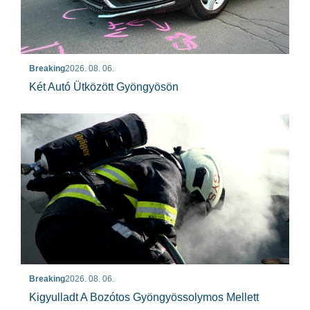
Breaking
2026. 08. 06.
Két Autó Ütközött Gyöngyösön
Breaking
2026. 08. 06.
Kigyulladt A Bozótos Gyöngyössolymos Mellett