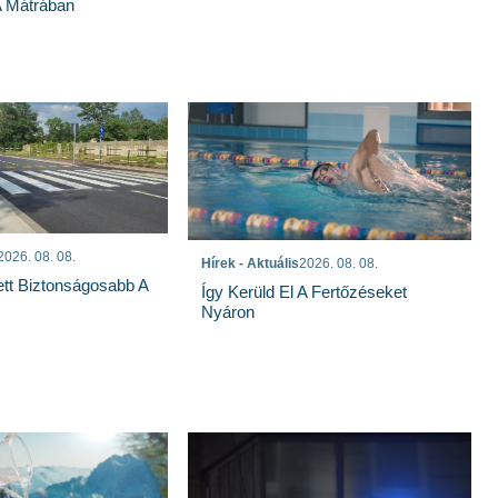
A Mátrában
2026. 08. 08.
Hírek - Aktuális
2026. 08. 08.
ett Biztonságosabb A
Így Kerüld El A Fertőzéseket
Nyáron