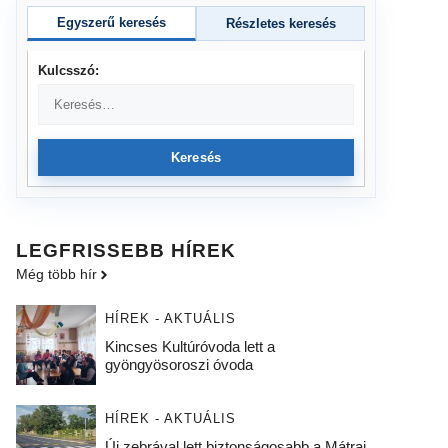
Egyszerű keresés
Részletes keresés
Kulcsszó:
Keresés
LEGFRISSEBB HÍREK
Még több hír
HÍREK - AKTUÁLIS
Kincses Kultúróvoda lett a
gyöngyösoroszi óvoda
HÍREK - AKTUÁLIS
Új zebrával lett biztonságosabb a Mátrai