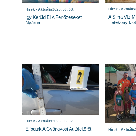
Hírek - Aktuális
Hírek - Aktuális
2026. 08. 08.
A Sima Víz M
Így Kerüld El A Fertőzéseket
Hatékony Izotó
Nyáron
Hírek - Aktuális
2026. 08. 07.
Elfogták A Gyöngyösi Autófeltörőt
Hírek - Aktuális