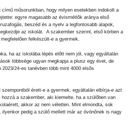
i című műsorunkban, hogy milyen esetekben indokolt a
ejtette: egyre magasabb az évismétlők aránya első
eruzafogás, beszéd és a nyelv a legfontosabb alapok,
gkezdje az iskolát. A szakember szerint, első körben a
megfelelően felkészült-e a gyermek.
a, ha az iskolába lépés előtt nem jól, vagy egyáltalán
odások többsége ugyan megkapja a plusz egy évet, de
. A 2023/24-es tanévben több mint 4000 elsős
ai szempontból érett-e a gyermek, egyáltalán elbírja-e azt
tte hozzá a szakember, aki kiemelte, ha a szülőben van
laérett, akkor az nem véletlen. Mint elmondta, sok
 ilyenkor pedig a szülő mellett már az óvónőnek is nagy