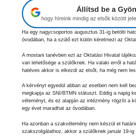
Állítsd be a Gyö
hogy híreink mindig az elsők között j
Ha egy nagycsoportos augusztus 31-ig betölti hat
óvodában, ha a szülő ezt külön kérelmezi az Oktat
A mostani tanévben ezt az Oktatási Hivatal tájéko
van lehetősége a szülőknek. Ha valaki erről a ha
hatéves akkor is elkezdi az elsőt, ha még nem lesz
A kérvényt egyedül abban az esetben nem kell bead
megkapja az SNI/BTMN státuszt. Eddig a napig ke
véleményt, és ez alapján az intézmény rögzíti a 
egy évet maradhat az óvodában.
Ha azonban a szakvélemény nem készül el határid
szakszolgálathoz, akkor a szülőknek január 19-ig