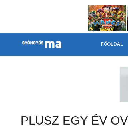
Megszakítás
Kilépés a tartalomba
FŐOLDAL
PLUSZ EGY ÉV OVI