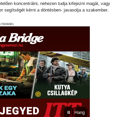
elően koncentrálni, nehezen tudja kifejezni magát, vagy
r segítségét kérni a döntésben- javasolja a szakember.
x Hirdetés
⏸
Hang