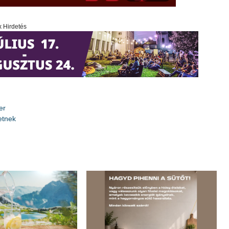
x Hirdetés
er
etnek