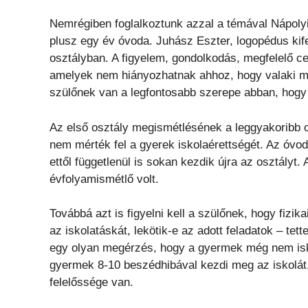
Nemrégiben foglalkoztunk azzal a témával Nápoly
plusz egy év óvoda. Juhász Eszter, logopédus kif
osztályban. A figyelem, gondolkodás, megfelelő c
amelyek nem hiányozhatnak ahhoz, hogy valaki me
szülőnek van a legfontosabb szerepe abban, hogy 
Az első osztály megismétlésének a leggyakoribb ok
nem mérték fel a gyerek iskolaérettségét. Az óv
ettől függetlenül is sokan kezdik újra az osztályt
évfolyamismétlő volt.
Továbbá azt is figyelni kell a szülőnek, hogy fizik
az iskolatáskát, lekötik-e az adott feladatok – te
egy olyan megérzés, hogy a gyermek még nem isko
gyermek 8-10 beszédhibával kezdi meg az iskolát,
felelőssége van.