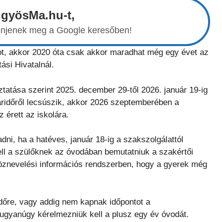
ngyösMa.hu-t,
elenjenek meg a Google keresőben!
ot, akkor 2020 óta csak akkor maradhat még egy évet az
ási Hivatalnál.
ztatása szerint 2025. december 29-től 2026. január 19-ig
táridőről lecsúszik, akkor 2026 szeptemberében a
 érett az iskolára.
ni, ha a hatéves, január 18-ig a szakszolgálattól
ll a szülőknek az óvodában bemutatniuk a szakértői
köznevelési információs rendszerben, hogy a gyerek még
őre, vagy addig nem kapnak időpontot a
 ugyanúgy kérelmezniük kell a plusz egy év óvodát.