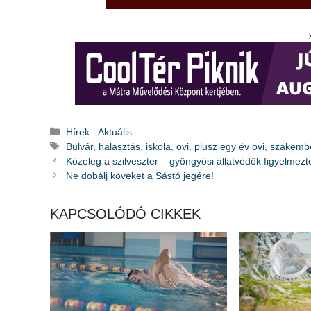
Kategória
Hírek - Aktuális
Címkék
Bulvár
,
halasztás
,
iskola
,
ovi
,
plusz egy év ovi
,
szakemb
Közeleg a szilveszter – gyöngyösi állatvédők figyelmezt
Ne dobálj köveket a Sástó jegére!
KAPCSOLÓDÓ CIKKEK