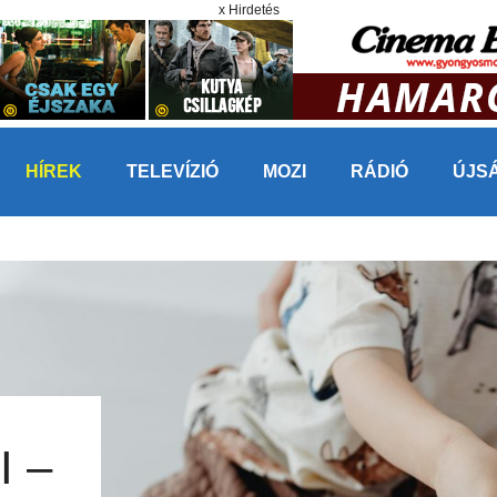
x Hirdetés
HÍREK
TELEVÍZIÓ
MOZI
RÁDIÓ
ÚJS
 –