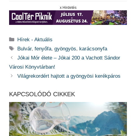
x Hirdetés
Kategória
Hírek - Aktuális
Címkék
Bulvár
,
fenyőfa
,
gyöngyös
,
karácsonyfa
Jókai Mór élete – Jókai 200 a Vachott Sándor
Városi Könyvtárban!
Világrekordért hajtott a gyöngyösi kerékpáros
KAPCSOLÓDÓ CIKKEK