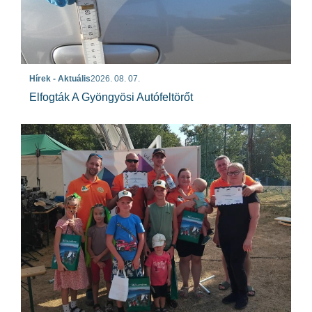
Hírek - Aktuális
2026. 08. 07.
Elfogták A Gyöngyösi Autófeltörőt