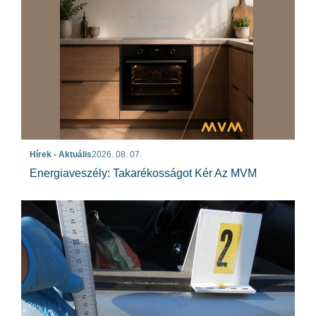
Hírek - Aktuális
2026. 08. 07.
Energiaveszély: Takarékosságot Kér Az MVM