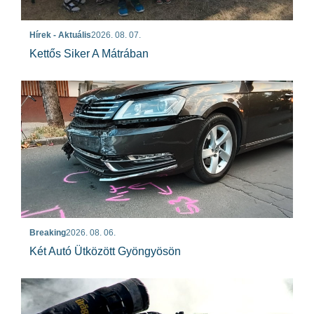
Hírek - Aktuális
2026. 08. 07.
Kettős Siker A Mátrában
Breaking
2026. 08. 06.
Két Autó Ütközött Gyöngyösön