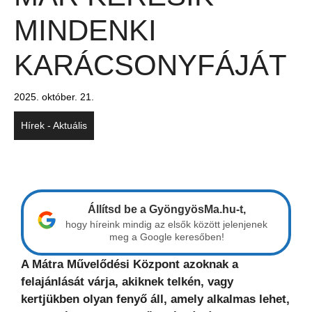
MINDENKI
KARÁCSONYFÁJÁT
2025. október. 21.
Hírek - Aktuális
Állítsd be a GyöngyösMa.hu-t,
hogy híreink mindig az elsők között jelenjenek
meg a Google keresőben!
A Mátra Művelődési Központ azoknak a
felajánlását várja, akiknek telkén, vagy
kertjükben olyan fenyő áll, amely alkalmas lehet,