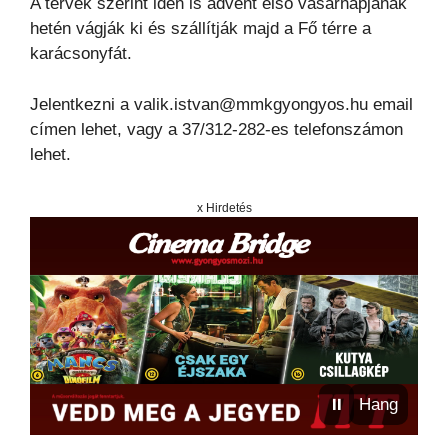
A tervek szerint idén is advent első vasárnapjának
hetén vágják ki és szállítják majd a Fő térre a
karácsonyfát.
Jelentkezni a valik.istvan@mmkgyongyos.hu email
címen lehet, vagy a 37/312-282-es telefonszámon
lehet.
x Hirdetés
⏸
Hang