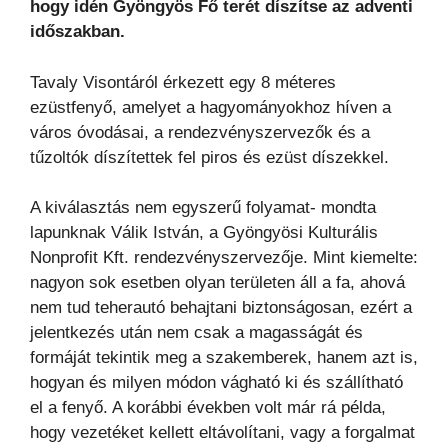
hogy idén Gyöngyös Fő terét díszítse az adventi
időszakban.
Tavaly Visontáról érkezett egy 8 méteres
ezüstfenyő, amelyet a hagyományokhoz híven a
város óvodásai, a rendezvényszervezők és a
tűzoltók díszítettek fel piros és ezüst díszekkel.
A kiválasztás nem egyszerű folyamat- mondta
lapunknak Válik István, a Gyöngyösi Kulturális
Nonprofit Kft. rendezvényszervezője. Mint kiemelte:
nagyon sok esetben olyan területen áll a fa, ahová
nem tud teherautó behajtani biztonságosan, ezért a
jelentkezés után nem csak a magasságát és
formáját tekintik meg a szakemberek, hanem azt is,
hogyan és milyen módon vágható ki és szállítható
el a fenyő. A korábbi években volt már rá példa,
hogy vezetéket kellett eltávolítani, vagy a forgalmat