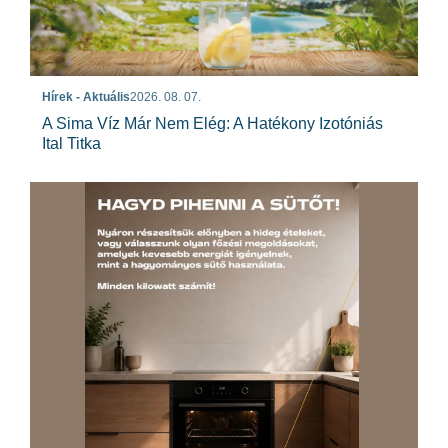
Hírek - Aktuális
2026. 08. 07.
A Sima Víz Már Nem Elég: A Hatékony Izotóniás
Ital Titka