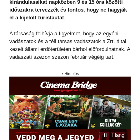
kirándulásaikat napközben 9 és 15 óra közötti
időszakra tervezzék és fontos, hogy ne hagyják
el a kijelölt turistautat.
A társaság felhívja a figyelmet, hogy az egyéni
vadászatok és a téli társas vadászatok a Zrt. által
kezelt állami erdőterületen bárhol előfordulhatnak. A
vadászati szezon szezon február végéig tart.
x Hirdetés
⏸
Hang