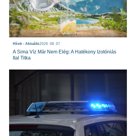
Hírek - Aktuális
2026. 08. 07.
A Sima Víz Már Nem Elég: A Hatékony Izotóniás
Ital Titka