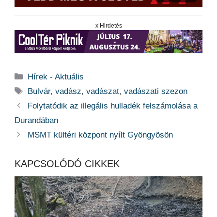
x Hirdetés
Kategória
Hírek - Aktuális
Címkék
Bulvár
,
vadász
,
vadászat
,
vadászati szezon
Folytatódik az illegális hulladék felszámolása a
Durandában
MSMT kültéri központ nyílt Gyöngyösön
KAPCSOLÓDÓ CIKKEK