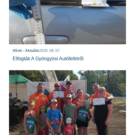
Hírek - Aktuális
2026. 08. 07.
Elfogták A Gyöngyösi Autófeltörőt