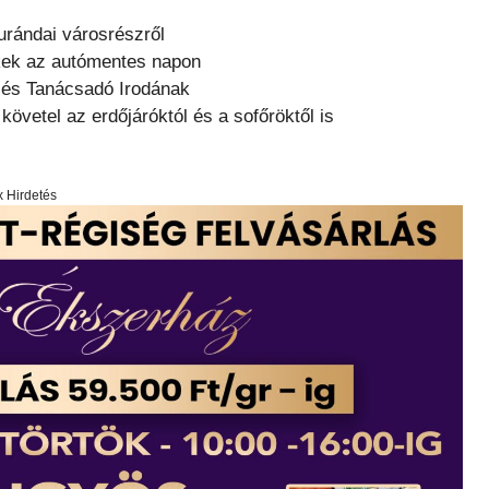
Durándai városrészről
ekek az autómentes napon
tó és Tanácsadó Irodának
vetel az erdőjáróktól és a sofőröktől is
x Hirdetés