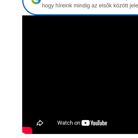
hogy híreink mindig az elsők között j