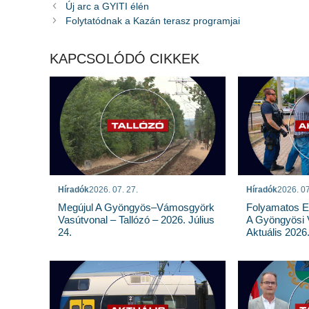
Új arc a GYITI élén
Folytatódnak a Kazán terasz programjai
KAPCSOLÓDÓ CIKKEK
Híradók
2026. 07. 27.
Híradók
2026. 07
Megújul A Gyöngyös–Vámosgyörk
Folyamatos E
Vasútvonal – Tallózó – 2026. Július
A Gyöngyösi 
24.
Aktuális 2026.