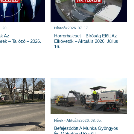
. 20.
Híradók
2026. 07. 17.
ak Az
Horrorbaleset – Bíróság Előtt Az
rek – Tallózó – 2026.
Elkövetők – Aktuális 2026. Július
16.
Hírek - Aktuális
2026. 08. 05.
Befejeződött A Munka Gyöngyös
És Mátrafüred Között