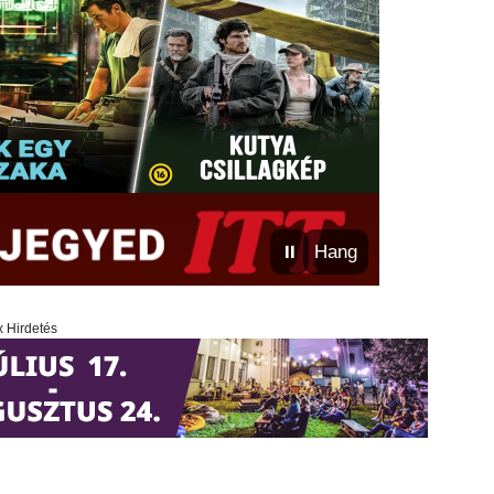
⏸
Hang
x Hirdetés