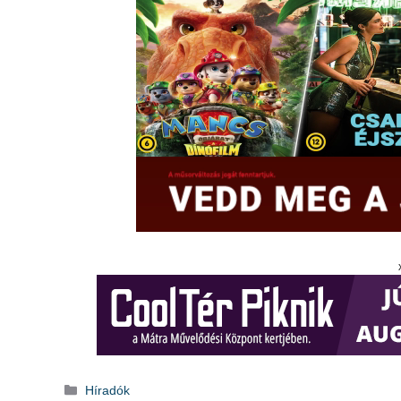
Kategória
Híradók