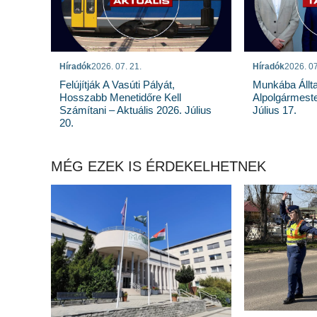
Híradók
2026. 07. 21.
Híradók
2026. 07
Felújítják A Vasúti Pályát,
Munkába Állt
Hosszabb Menetidőre Kell
Alpolgármeste
Számítani – Aktuális 2026. Július
Július 17.
20.
MÉG EZEK IS ÉRDEKELHETNEK