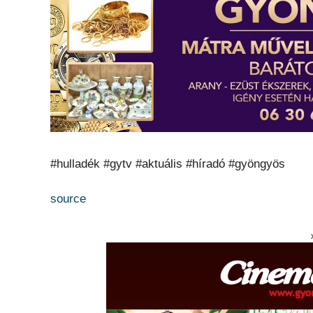
#hulladék #gytv #aktuális #híradó #gyöngyös
source