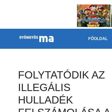
Megszakítás
Kilépés a tartalomba
FŐOLDAL
FOLYTATÓDIK AZ
ILLEGÁLIS
HULLADÉK