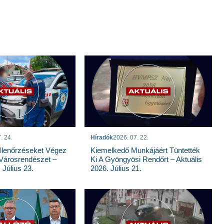
. 24.
Híradók
2026. 07. 22.
llenőrzéseket Végez
Kiemelkedő Munkájáért Tüntették
Városrendészet –
Ki A Gyöngyösi Rendőrt – Aktuális
 Július 23.
2026. Július 21.