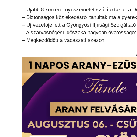
– Újabb 8 konténernyi szemetet szállítottak el a 
– Biztonságos közlekedésről tanultak ma a gyer
– Új vezetője lett a Gyöngyösi Ifjúsági Szolgálta
– A szarvasbőgési időszaka nagyobb óvatosságot kö
– Megkezdődött a vadászati szezon