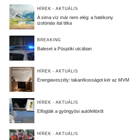
HÍREK - AKTUÁLIS
A sima víz már nem elég: a hatékony
izotóniás ital titka
BREAKING
Baleset a Püspöki utcában
HÍREK - AKTUÁLIS
Energiaveszély: takarékosságot kér az MVM
HÍREK - AKTUÁLIS
Elfogták a gyöngyösi autófeltörőt
HÍREK - AKTUÁLIS