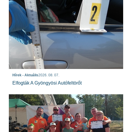
Hírek - Aktuális
2026. 08. 07.
Elfogták A Gyöngyösi Autófeltörőt