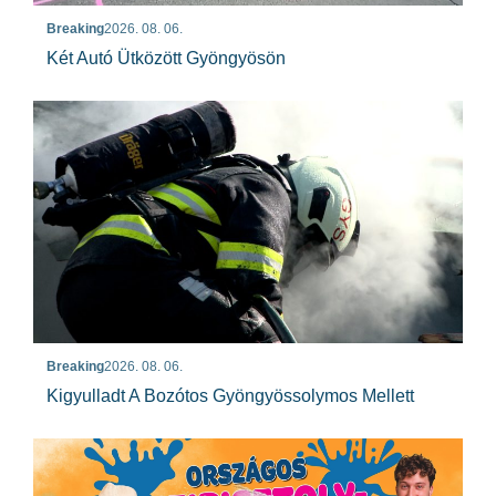
Breaking
2026. 08. 06.
Két Autó Ütközött Gyöngyösön
Breaking
2026. 08. 06.
Kigyulladt A Bozótos Gyöngyössolymos Mellett