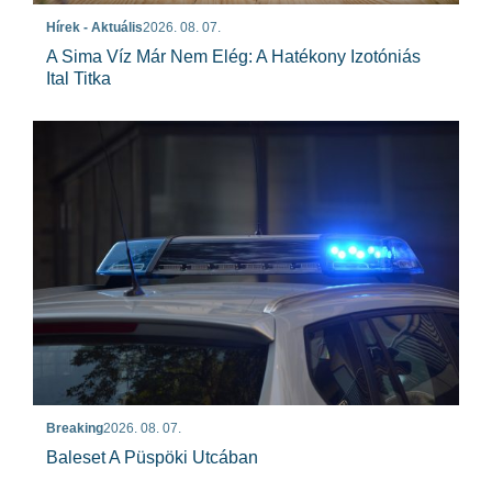
Hírek - Aktuális
2026. 08. 07.
A Sima Víz Már Nem Elég: A Hatékony Izotóniás
Ital Titka
Breaking
2026. 08. 07.
Baleset A Püspöki Utcában