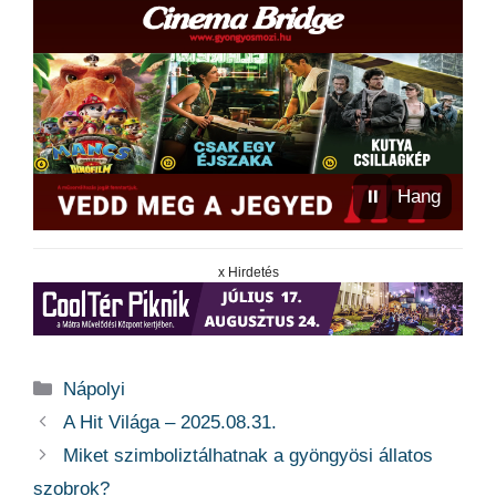
⏸
Hang
x Hirdetés
Kategória
Nápolyi
A Hit Világa – 2025.08.31.
Miket szimboliztálhatnak a gyöngyösi állatos
szobrok?