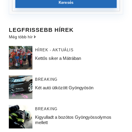
Keresés
LEGFRISSEBB HÍREK
Még több hír
HÍREK - AKTUÁLIS
Kettős siker a Mátrában
BREAKING
Két autó ütközött Gyöngyösön
BREAKING
Kigyulladt a bozótos Gyöngyössolymos
mellett