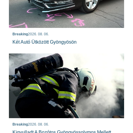
Breaking
2026. 08. 06.
Két Autó Ütközött Gyöngyösön
Breaking
2026. 08. 06.
Kigyulladt A Bozótos Gyöngyössolymos Mellett