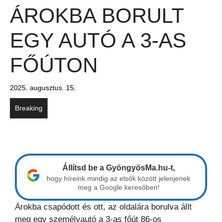
ÁROKBA BORULT
EGY AUTÓ A 3-AS
FŐÚTON
2025. augusztus. 15.
Breaking
Állítsd be a GyöngyösMa.hu-t,
hogy híreink mindig az elsők között jelenjenek
meg a Google keresőben!
Árokba csapódott és ott, az oldalára borulva állt
meg egy személyautó a 3-as főút 86-os