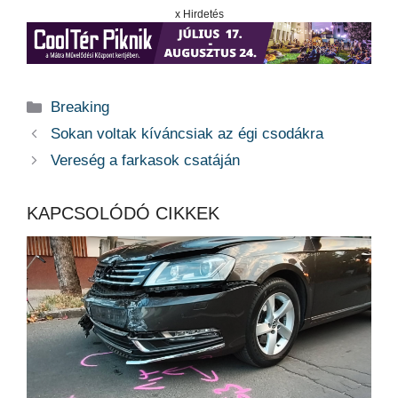
x Hirdetés
Kategória
Breaking
Sokan voltak kíváncsiak az égi csodákra
Vereség a farkasok csatáján
KAPCSOLÓDÓ CIKKEK