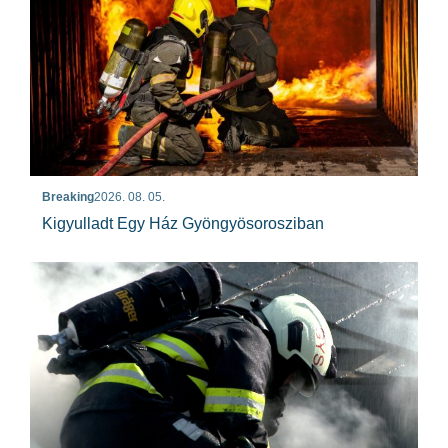
Breaking
2026. 08. 05.
Kigyulladt Egy Ház Gyöngyösorosziban