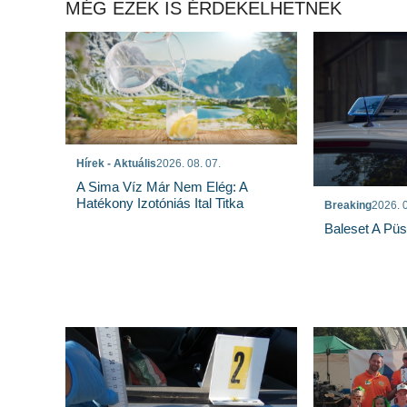
MÉG EZEK IS ÉRDEKELHETNEK
Hírek - Aktuális
2026. 08. 07.
A Sima Víz Már Nem Elég: A
Hatékony Izotóniás Ital Titka
Breaking
2026. 0
Baleset A Pü