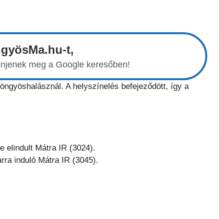
ngyösMa.hu-t,
elenjenek meg a Google keresőben!
öngyöshalásznál. A helyszínelés befejeződött, így a
 elindult Mátra IR (3024).
rra induló Mátra IR (3045).