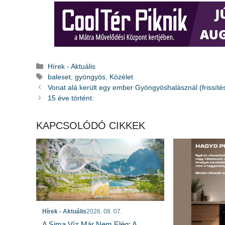
Kategória
Hírek - Aktuális
Címkék
baleset
,
gyöngyös
,
Közélet
Vonat alá került egy ember Gyöngyöshalásznál (frissítés
15 éve történt:
KAPCSOLÓDÓ CIKKEK
Hírek - Aktuális
2026. 08. 07.
A Sima Víz Már Nem Elég: A