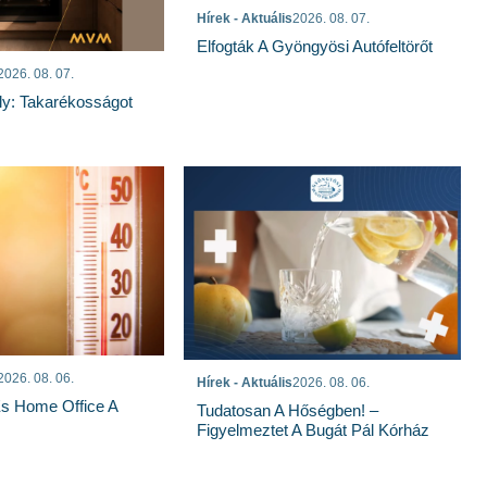
Hírek - Aktuális
2026. 08. 07.
Elfogták A Gyöngyösi Autófeltörőt
2026. 08. 07.
ly: Takarékosságot
2026. 08. 06.
Hírek - Aktuális
2026. 08. 06.
És Home Office A
Tudatosan A Hőségben! –
Figyelmeztet A Bugát Pál Kórház