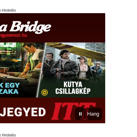
x Hirdetés
⏸
Hang
x Hirdetés