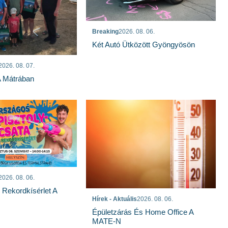
Breaking
2026. 08. 06.
Két Autó Ütközött Gyöngyösön
2026. 08. 07.
A Mátrában
2026. 08. 06.
s Rekordkísérlet A
Hírek - Aktuális
2026. 08. 06.
Épületzárás És Home Office A
MATE-N