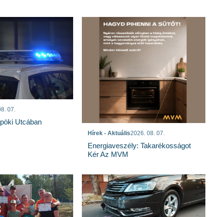
8. 07.
spöki Utcában
Hírek - Aktuális
2026. 08. 07.
Energiaveszély: Takarékosságot
Kér Az MVM