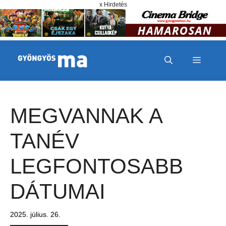
Megszakítás
Kilépés a tartalomba
x Hirdetés
MENÜ
MEGVANNAK A
TANÉV
LEGFONTOSABB
DÁTUMAI
2025. július. 26.