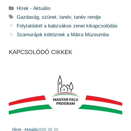
Kategória
Hírek - Aktuális
Címkék
Gazdaság
,
szünet
,
tanév
,
tanév rendje
Folytatódott a babzsákos zenei kikapcsolódás
Szamurájok költöznek a Mátra Múzeumba
KAPCSOLÓDÓ CIKKEK
Hírek - Aktuális
2026. 08. 04.