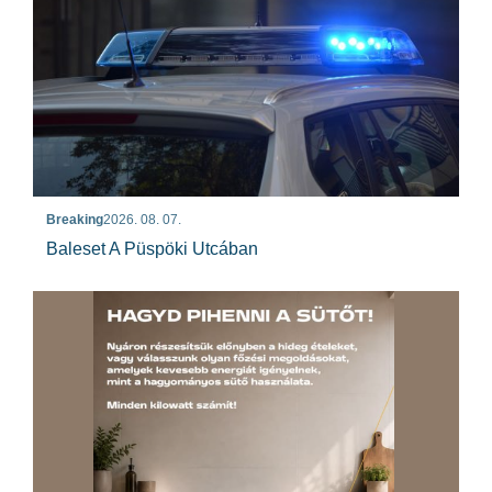
Breaking
2026. 08. 07.
Baleset A Püspöki Utcában