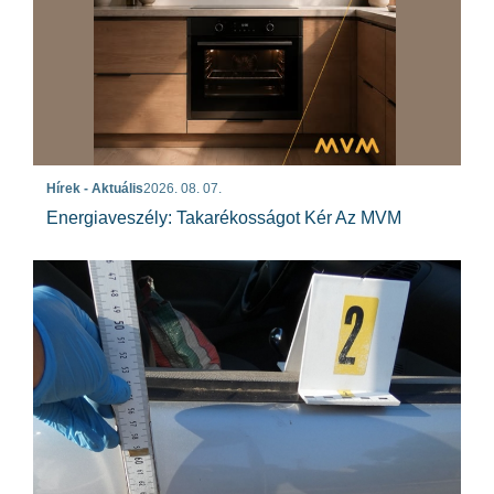
Hírek - Aktuális
2026. 08. 07.
Energiaveszély: Takarékosságot Kér Az MVM