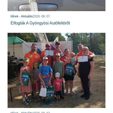
Hírek - Aktuális
2026. 08. 07.
Elfogták A Gyöngyösi Autófeltörőt