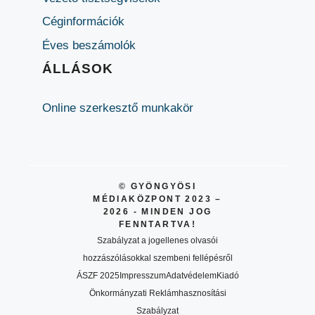
Céginformációk
Éves beszámolók
ÁLLÁSOK
Online szerkesztő munkakör
© GYÖNGYÖSI
MÉDIAKÖZPONT 2023 –
2026 - MINDEN JOG
FENNTARTVA!
Szabályzat a jogellenes olvasói
hozzászólásokkal szembeni fellépésről
ÁSZF 2025
Impresszum
Adatvédelem
Kiadó
Önkormányzati Reklámhasznosítási
Szabályzat