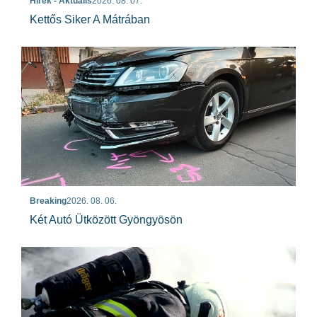
Hírek - Aktuális
2026. 08. 07.
Kettős Siker A Mátrában
Breaking
2026. 08. 06.
Két Autó Ütközött Gyöngyösön