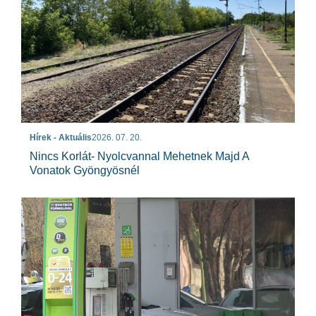
Hírek - Aktuális
2026. 07. 20.
Nincs Korlát- Nyolcvannal Mehetnek Majd A
Vonatok Gyöngyösnél