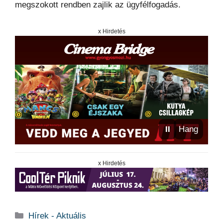
megszokott rendben zajlik az ügyfélfogadás.
x Hirdetés
⏸
Hang
x Hirdetés
Kategória
Hírek - Aktuális