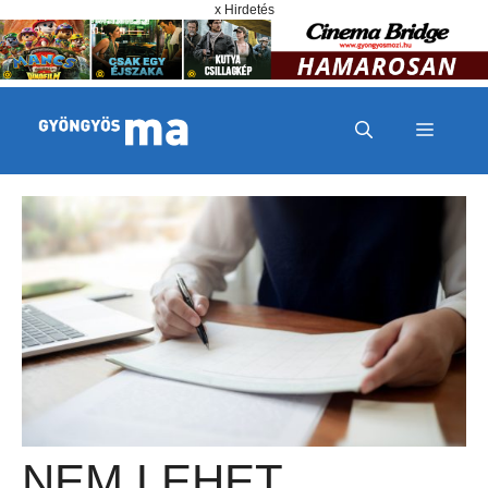
Megszakítás
Kilépés a tartalomba
x Hirdetés
MENÜ
NEM LEHET