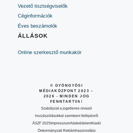
Vezető tisztségviselők
Céginformációk
Éves beszámolók
ÁLLÁSOK
Online szerkesztő munkakör
© GYÖNGYÖSI
MÉDIAKÖZPONT 2023 –
2026 - MINDEN JOG
FENNTARTVA!
Szabályzat a jogellenes olvasói
hozzászólásokkal szembeni fellépésről
ÁSZF 2025
Impresszum
Adatvédelem
Kiadó
Önkormányzati Reklámhasznosítási