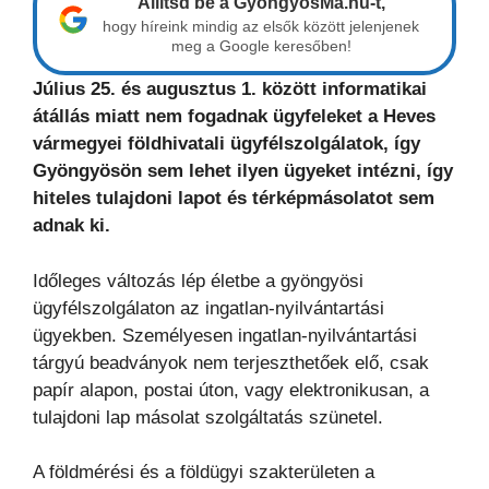
Állítsd be a GyöngyösMa.hu-t,
hogy híreink mindig az elsők között jelenjenek
meg a Google keresőben!
Július 25. és augusztus 1. között informatikai
átállás miatt nem fogadnak ügyfeleket a Heves
vármegyei földhivatali ügyfélszolgálatok, így
Gyöngyösön sem lehet ilyen ügyeket intézni, így
hiteles tulajdoni lapot és térképmásolatot sem
adnak ki.
Időleges változás lép életbe a gyöngyösi
ügyfélszolgálaton az ingatlan-nyilvántartási
ügyekben. Személyesen ingatlan-nyilvántartási
tárgyú beadványok nem terjeszthetőek elő, csak
papír alapon, postai úton, vagy elektronikusan, a
tulajdoni lap másolat szolgáltatás szünetel.
A földmérési és a földügyi szakterületen a