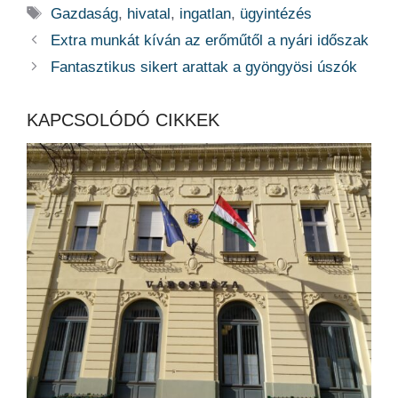
Címkék
Gazdaság
,
hivatal
,
ingatlan
,
ügyintézés
Extra munkát kíván az erőműtől a nyári időszak
Fantasztikus sikert arattak a gyöngyösi úszók
KAPCSOLÓDÓ CIKKEK