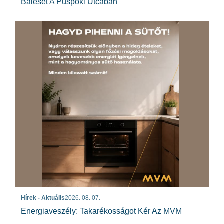
Baleset A Püspöki Utcában
Hírek - Aktuális
2026. 08. 07.
Energiaveszély: Takarékosságot Kér Az MVM