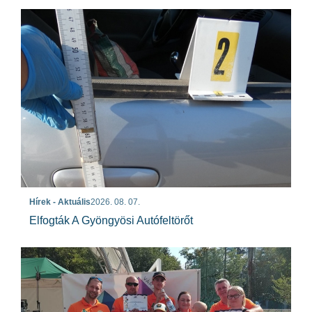
Hírek - Aktuális
2026. 08. 07.
Elfogták A Gyöngyösi Autófeltörőt