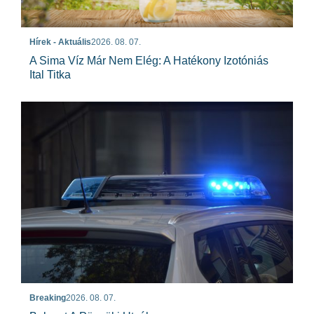
Hírek - Aktuális
2026. 08. 07.
A Sima Víz Már Nem Elég: A Hatékony Izotóniás
Ital Titka
Breaking
2026. 08. 07.