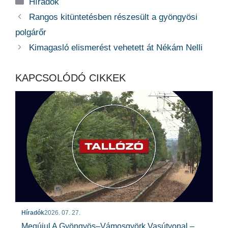
Kategória
Híradók
Rangos kitüntetésben részesült a gyöngyösi
polgárőr
Kimagasló elismerést vehetett át Nékám Nelli
KAPCSOLÓDÓ CIKKEK
Híradók
2026. 07. 27.
Megújul A Gyöngyös–Vámosgyörk Vasútvonal –