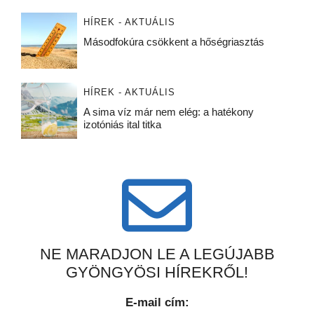
HÍREK - AKTUÁLIS
Másodfokúra csökkent a hőségriasztás
HÍREK - AKTUÁLIS
A sima víz már nem elég: a hatékony
izotóniás ital titka
NE MARADJON LE A LEGÚJABB
GYÖNGYÖSI HÍREKRŐL!
E-mail cím: