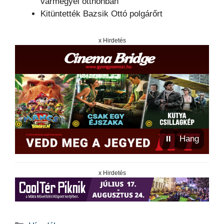
vármegyei otthonban
Kitüntették Bazsik Ottó polgárőrt
x Hirdetés
⏸
Hang
x Hirdetés