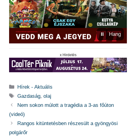
⏸
Hang
x Hirdetés
Kategória
Hírek - Aktuális
Címkék
Gazdaság
,
olaj
Nem sokon múlott a tragédia a 3-as főúton
(videó)
Rangos kitüntetésben részesült a gyöngyösi
polgárőr