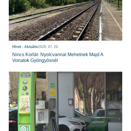
Hírek - Aktuális
2026. 07. 20.
Nincs Korlát- Nyolcvannal Mehetnek Majd A
Vonatok Gyöngyösnél