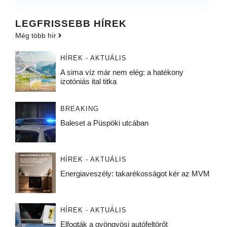
LEGFRISSEBB HÍREK
Még több hír
HÍREK - AKTUÁLIS
A sima víz már nem elég: a hatékony
izotóniás ital titka
BREAKING
Baleset a Püspöki utcában
HÍREK - AKTUÁLIS
Energiaveszély: takarékosságot kér az MVM
HÍREK - AKTUÁLIS
Elfogták a gyöngyösi autófeltörőt