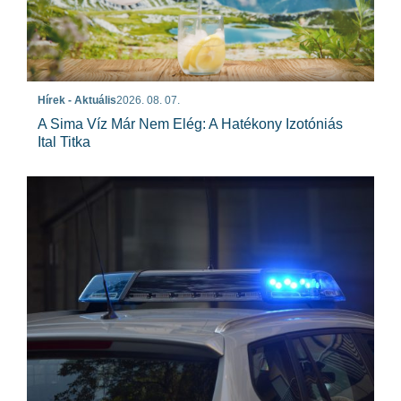
Hírek - Aktuális
2026. 08. 07.
A Sima Víz Már Nem Elég: A Hatékony Izotóniás
Ital Titka