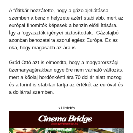
A főtitkár hozzátette, hogy a gázolajellátással
szemben a benzin helyzete azért stabilabb, mert az
európai finomítók képesek a benzin előállítására.
Így a fogyasztók igényei biztosítottak. Gázolajból
azonban behozatalra szorul egész Európa. Ez az
oka, hogy magasabb az ára is.
Grád Ottó azt is elmondta, hogy a magyarországi
üzemanyagárakban egyelőre nem várható változás,
mert a kőolaj hordónkénti ára 70 dollár alatt mozog
és a forint is stabilan tartja az értékét az euróval és
a dollárral szemben.
x Hirdetés