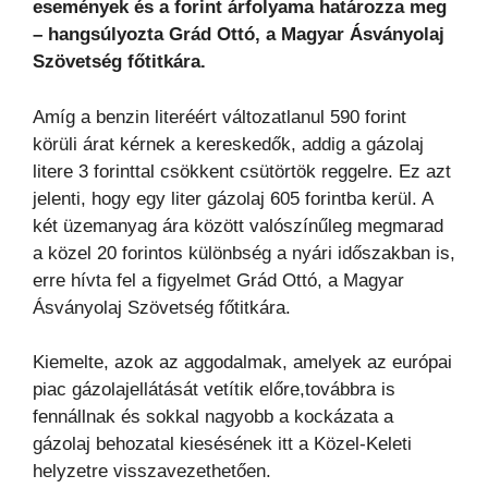
események és a forint árfolyama határozza meg
– hangsúlyozta Grád Ottó, a Magyar Ásványolaj
Szövetség főtitkára.
Amíg a benzin literéért változatlanul 590 forint
körüli árat kérnek a kereskedők, addig a gázolaj
litere 3 forinttal csökkent csütörtök reggelre. Ez azt
jelenti, hogy egy liter gázolaj 605 forintba kerül. A
két üzemanyag ára között valószínűleg megmarad
a közel 20 forintos különbség a nyári időszakban is,
erre hívta fel a figyelmet Grád Ottó, a Magyar
Ásványolaj Szövetség főtitkára.
Kiemelte, azok az aggodalmak, amelyek az európai
piac gázolajellátását vetítik előre,továbbra is
fennállnak és sokkal nagyobb a kockázata a
gázolaj behozatal kiesésének itt a Közel-Keleti
helyzetre visszavezethetően.