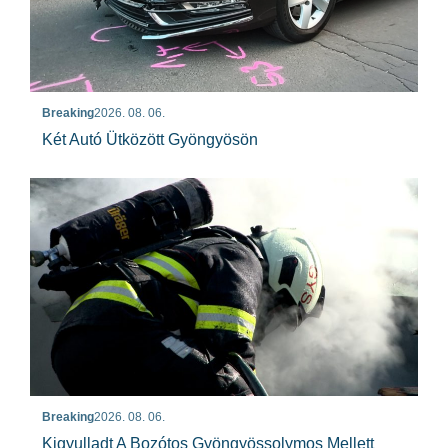
Breaking
2026. 08. 06.
Két Autó Ütközött Gyöngyösön
Breaking
2026. 08. 06.
Kigyulladt A Bozótos Gyöngyössolymos Mellett