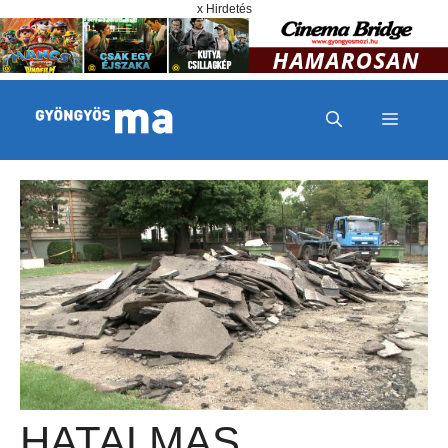
Megszakítás
Kilépés a tartalomba
x Hirdetés
MENÜ
HATALMAS