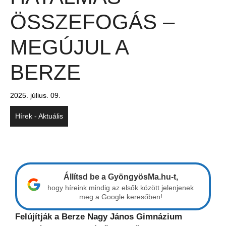
ÖSSZEFOGÁS –
MEGÚJUL A
BERZE
2025. július. 09.
Hírek - Aktuális
Állítsd be a GyöngyösMa.hu-t,
hogy híreink mindig az elsők között jelenjenek
meg a Google keresőben!
Felújítják a Berze Nagy János Gimnázium