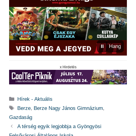
⏸
Hang
x Hirdetés
Kategória
Hírek - Aktuális
Címkék
Berze
,
Berze Nagy János Gimnázium
,
Gazdaság
A térség egyik legjobbja a Gyöngyösi
Felsővárosi Általános Iskola