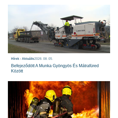
Hírek - Aktuális
2026. 08. 05.
Befejeződött A Munka Gyöngyös És Mátrafüred
Között