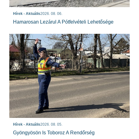
Hírek - Aktuális
2026. 08. 06.
Hamarosan Lezárul A Pótfelvételi Lehetősége
Hírek - Aktuális
2026. 08. 05.
Gyöngyösön Is Toboroz A Rendőrség