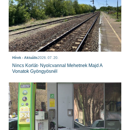
Hírek - Aktuális
2026. 07. 20.
Nincs Korlát- Nyolcvannal Mehetnek Majd A
Vonatok Gyöngyösnél