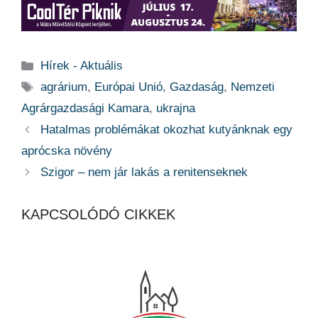
Kategória
Hírek - Aktuális
Címkék
agrárium
,
Európai Unió
,
Gazdaság
,
Nemzeti
Agrárgazdasági Kamara
,
ukrajna
Hatalmas problémákat okozhat kutyánknak egy
aprócska növény
Szigor – nem jár lakás a renitenseknek
KAPCSOLÓDÓ CIKKEK