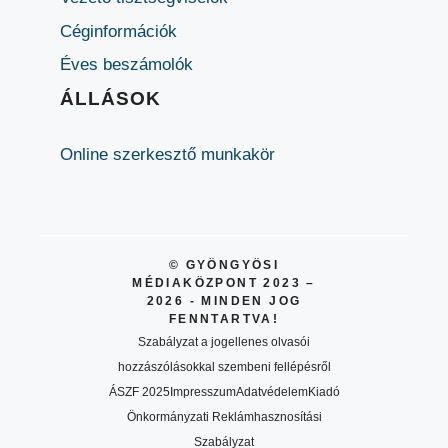
Céginformációk
Éves beszámolók
ÁLLÁSOK
Online szerkesztő munkakör
© GYÖNGYÖSI
MÉDIAKÖZPONT 2023 –
2026 - MINDEN JOG
FENNTARTVA!
Szabályzat a jogellenes olvasói
hozzászólásokkal szembeni fellépésről
ÁSZF 2025
Impresszum
Adatvédelem
Kiadó
Önkormányzati Reklámhasznosítási
Szabályzat