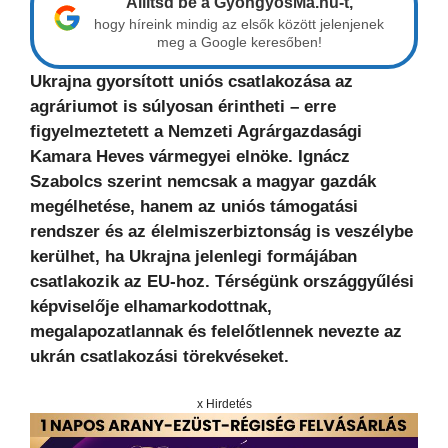
Állítsd be a GyöngyösMa.hu-t,
hogy híreink mindig az elsők között jelenjenek
meg a Google keresőben!
Ukrajna gyorsított uniós csatlakozása az
agráriumot is súlyosan érintheti – erre
figyelmeztetett a Nemzeti Agrárgazdasági
Kamara Heves vármegyei elnöke. Ignácz
Szabolcs szerint nemcsak a magyar gazdák
megélhetése, hanem az uniós támogatási
rendszer és az élelmiszerbiztonság is veszélybe
kerülhet, ha Ukrajna jelenlegi formájában
csatlakozik az EU-hoz. Térségünk országgyűlési
képviselője elhamarkodottnak,
megalapozatlannak és felelőtlennek nevezte az
ukrán csatlakozási törekvéseket.
x Hirdetés