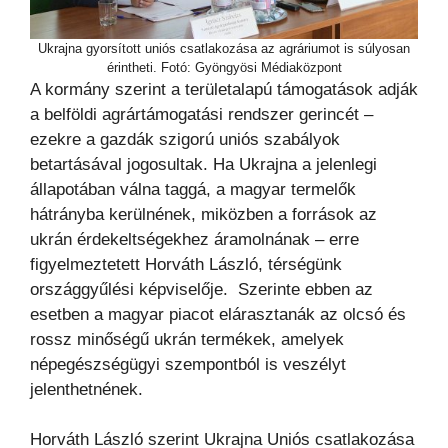
Ukrajna gyorsított uniós csatlakozása az agráriumot is súlyosan
érintheti. Fotó: Gyöngyösi Médiaközpont
A kormány szerint a területalapú támogatások adják
a belföldi agrártámogatási rendszer gerincét –
ezekre a gazdák szigorú uniós szabályok
betartásával jogosultak. Ha Ukrajna a jelenlegi
állapotában válna taggá, a magyar termelők
hátrányba kerülnének, miközben a források az
ukrán érdekeltségekhez áramolnának – erre
figyelmeztetett Horváth László, térségünk
országgyűlési képviselője. Szerinte ebben az
esetben a magyar piacot elárasztanák az olcsó és
rossz minőségű ukrán termékek, amelyek
népegészségügyi szempontból is veszélyt
jelenthetnének.
Horváth László szerint Ukrajna Uniós csatlakozása