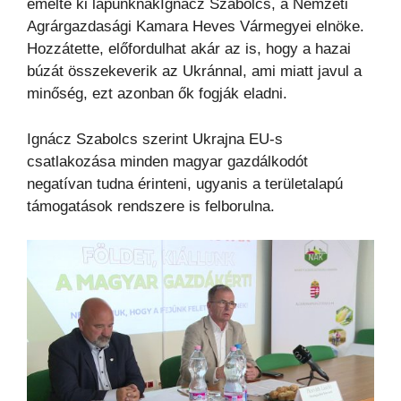
emelte ki lapunknakIgnácz Szabolcs, a Nemzeti
Agrárgazdasági Kamara Heves Vármegyei elnöke.
Hozzátette, előfordulhat akár az is, hogy a hazai
búzát összekeverik az Ukránnal, ami miatt javul a
minőség, ezt azonban ők fogják eladni.
Ignácz Szabolcs szerint Ukrajna EU-s
csatlakozása minden magyar gazdálkodót
negatívan tudna érinteni, ugyanis a területalapú
támogatások rendszere is felborulna.