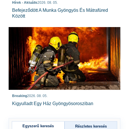
Hírek - Aktuális
2026. 08. 05.
Befejeződött A Munka Gyöngyös És Mátrafüred
Között
Breaking
2026. 08. 05.
Kigyulladt Egy Ház Gyöngyösorosziban
Egyszerű keresés
Részletes keresés