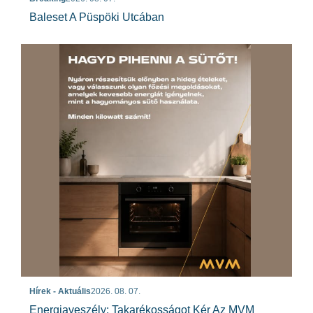
Baleset A Püspöki Utcában
Hírek - Aktuális
2026. 08. 07.
Energiaveszély: Takarékosságot Kér Az MVM