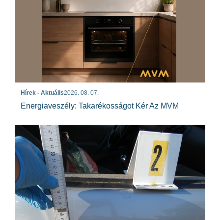
Hírek - Aktuális
2026. 08. 07.
Energiaveszély: Takarékosságot Kér Az MVM