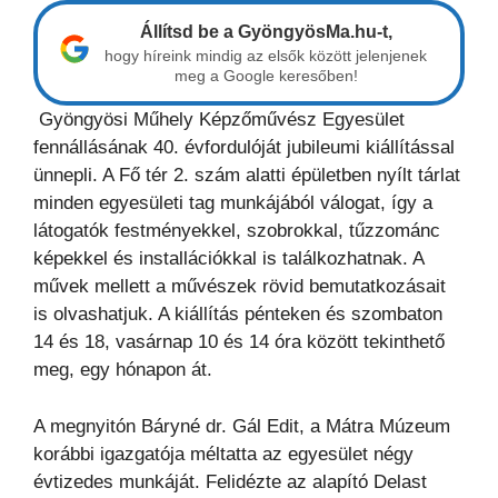
Állítsd be a GyöngyösMa.hu-t,
hogy híreink mindig az elsők között jelenjenek
meg a Google keresőben!
Gyöngyösi Műhely Képzőművész Egyesület
fennállásának 40. évfordulóját jubileumi kiállítással
ünnepli. A Fő tér 2. szám alatti épületben nyílt tárlat
minden egyesületi tag munkájából válogat, így a
látogatók festményekkel, szobrokkal, tűzzománc
képekkel és installációkkal is találkozhatnak. A
művek mellett a művészek rövid bemutatkozásait
is olvashatjuk. A kiállítás pénteken és szombaton
14 és 18, vasárnap 10 és 14 óra között tekinthető
meg, egy hónapon át.
A megnyitón Báryné dr. Gál Edit, a Mátra Múzeum
korábbi igazgatója méltatta az egyesület négy
évtizedes munkáját. Felidézte az alapító Delast