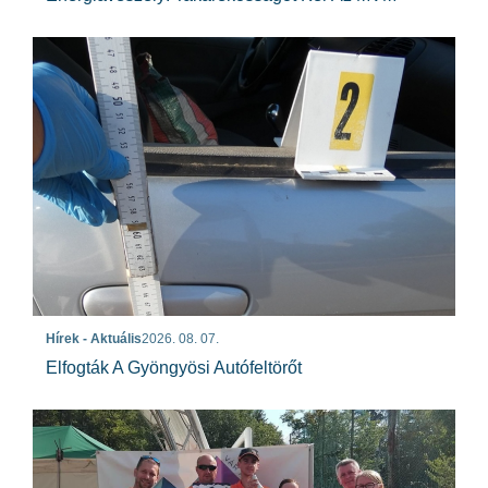
Hírek - Aktuális
2026. 08. 07.
Elfogták A Gyöngyösi Autófeltörőt