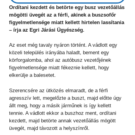
Ordítani kezdett és betörte egy busz vezetőállás
mögötti üvegét az a férfi, akinek a buszsofőr
figyelmetlensége miatt kellett hirtelen lassítania
– írja az Egri Járási Ügyészség.
Az eset még tavaly nyáron történt. A vádlott egy
közeli település irányába haladt, bement egy
körforgalomba, ahol az autóbusz vezetőjének
figyelmetlensége miatt fékeznie kellett, hogy
elkerülje a balesetet.
Szerencsére az ütközés elmaradt, de a férfi
agresszív lett, megelőzte a buszt, majd előtte úgy
állt meg, hogy a másik járműnek is így kellett
tennie. A vádlott ekkor a buszhoz ment, ordítani
kezdett, majd betörte annak vezetőállás mögött
üvegét, majd távozott a helyszínről.