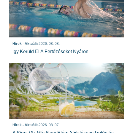
Hírek - Aktuális
2026. 08. 08.
Így Kerüld El A Fertőzéseket Nyáron
Hírek - Aktuális
2026. 08. 07.
A Sima Víz Már Nem Elég: A Hatékony Izotóniás