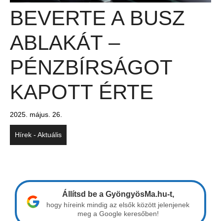
BEVERTE A BUSZ
ABLAKÁT –
PÉNZBÍRSÁGOT
KAPOTT ÉRTE
2025. május. 26.
Hírek - Aktuális
Állítsd be a GyöngyösMa.hu-t,
hogy híreink mindig az elsők között jelenjenek
meg a Google keresőben!