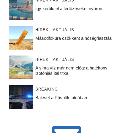
HÍREK - AKTUÁLIS
Így kerüld el a fertőzéseket nyáron
HÍREK - AKTUÁLIS
Másodfokúra csökkent a hőségriasztás
HÍREK - AKTUÁLIS
A sima víz már nem elég: a hatékony
izotóniás ital titka
BREAKING
Baleset a Püspöki utcában