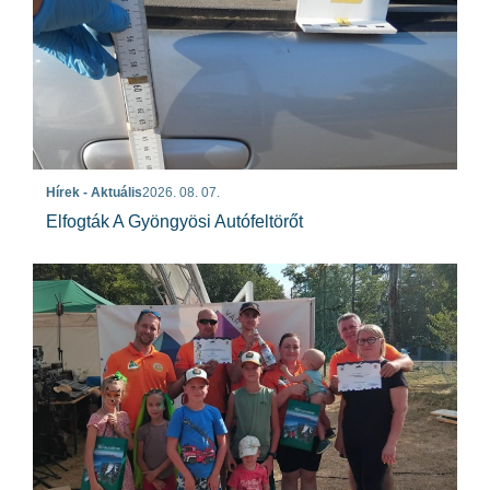
Hírek - Aktuális
2026. 08. 07.
Elfogták A Gyöngyösi Autófeltörőt