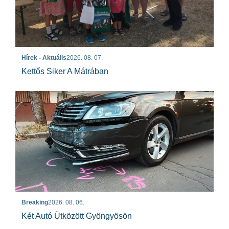
Hírek - Aktuális
2026. 08. 07.
Kettős Siker A Mátrában
Breaking
2026. 08. 06.
Két Autó Ütközött Gyöngyösön