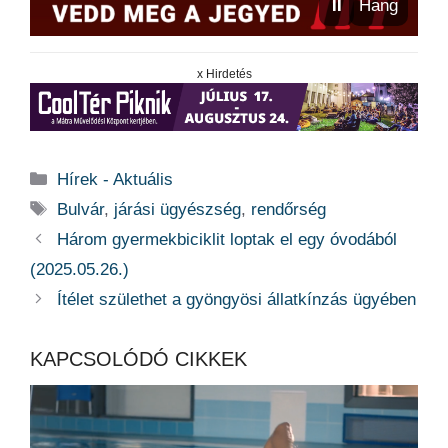
⏸
Hang
x Hirdetés
Kategória
Hírek - Aktuális
Címkék
Bulvár
,
járási ügyészség
,
rendőrség
Három gyermekbiciklit loptak el egy óvodából
(2025.05.26.)
Ítélet születhet a gyöngyösi állatkínzás ügyében
KAPCSOLÓDÓ CIKKEK