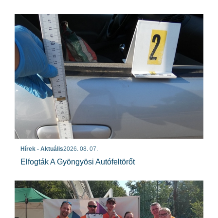
Hírek - Aktuális
2026. 08. 07.
Elfogták A Gyöngyösi Autófeltörőt