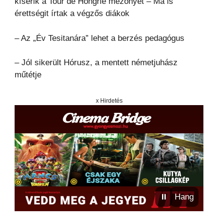
kísérik a Tour de Hongrie mezőnyét – Ma is
érettségit írtak a végzős diákok
– Az „Év Tesitanára” lehet a berzés pedagógus
– Jól sikerült Hórusz, a mentett németjuhász
műtétje
x Hirdetés
⏸
Hang