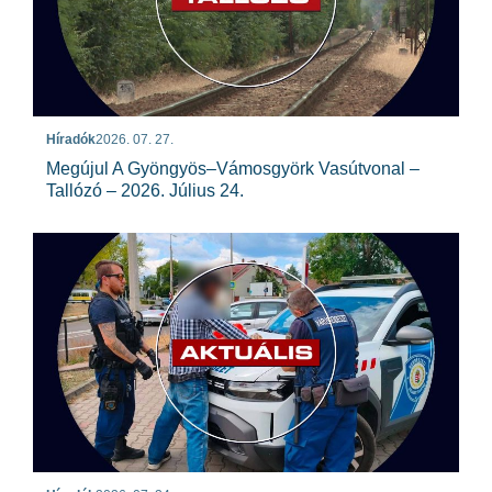
Híradók
2026. 07. 27.
Megújul A Gyöngyös–Vámosgyörk Vasútvonal –
Tallózó – 2026. Július 24.