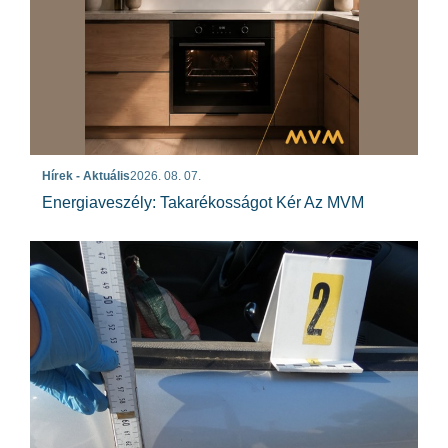
Hírek - Aktuális
2026. 08. 07.
Energiaveszély: Takarékosságot Kér Az MVM