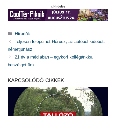
x Hirdetés
Kategória
Híradók
Teljesen felépülhet Hórusz, az autóból kidobott
németjuhász
21 év a médiában – egykori kollégánkkal
beszélgettünk
KAPCSOLÓDÓ CIKKEK