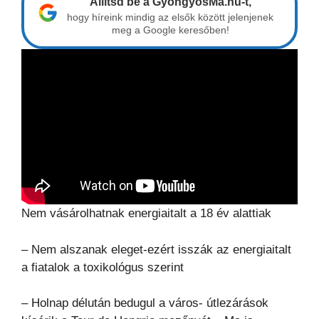
Állítsd be a GyöngyösMa.hu-t,
hogy híreink mindig az elsők között jelenjenek
meg a Google keresőben!
Nem vásárolhatnak energiaitalt a 18 év alattiak
– Nem alszanak eleget-ezért isszák az energiaitalt
a fiatalok a toxikológus szerint
– Holnap délután bedugul a város- útlezárások