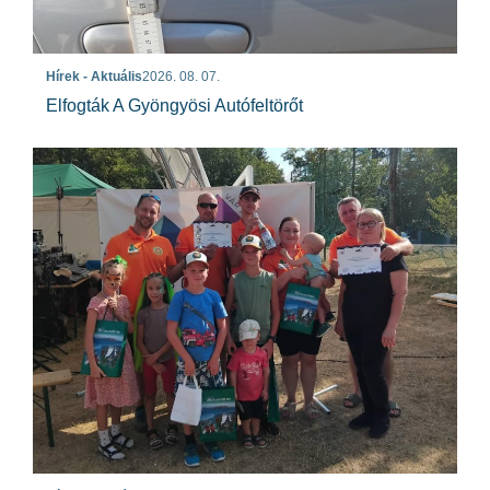
Hírek - Aktuális
2026. 08. 07.
Elfogták A Gyöngyösi Autófeltörőt