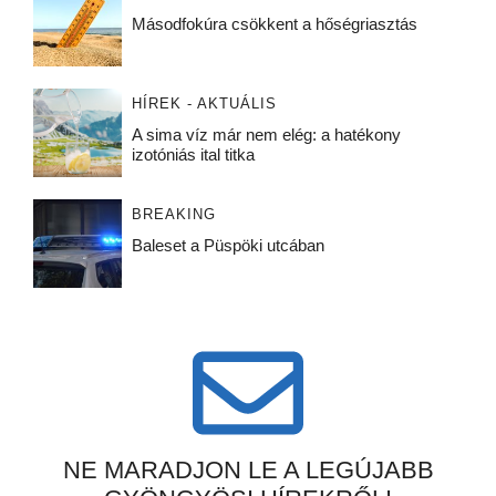
Másodfokúra csökkent a hőségriasztás
HÍREK - AKTUÁLIS
A sima víz már nem elég: a hatékony
izotóniás ital titka
BREAKING
Baleset a Püspöki utcában
NE MARADJON LE A LEGÚJABB