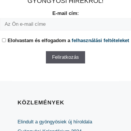
GYÖNGYÖSI HÍREKRŐL!
E-mail cím:
Elolvastam és elfogadom a
felhasználási feltételeket
KÖZLEMÉNYEK
Elindult a gyöngyösiek új híroldala