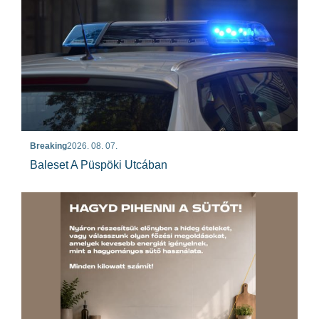
Breaking
2026. 08. 07.
Baleset A Püspöki Utcában