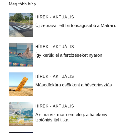
Még több hír
HÍREK - AKTUÁLIS
Új zebrával lett biztonságosabb a Mátrai út
HÍREK - AKTUÁLIS
Így kerüld el a fertőzéseket nyáron
HÍREK - AKTUÁLIS
Másodfokúra csökkent a hőségriasztás
HÍREK - AKTUÁLIS
A sima víz már nem elég: a hatékony
izotóniás ital titka