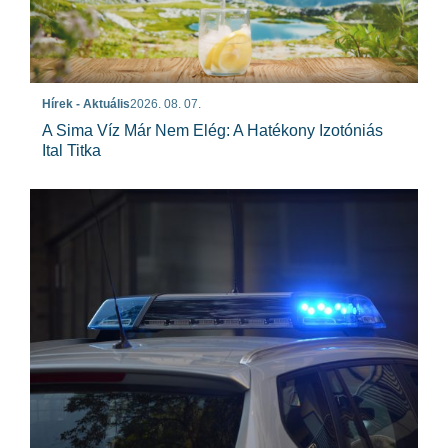
Hírek - Aktuális
2026. 08. 07.
A Sima Víz Már Nem Elég: A Hatékony Izotóniás
Ital Titka