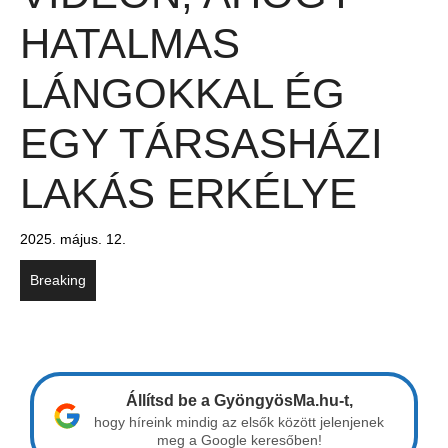
HATALMAS
LÁNGOKKAL ÉG
EGY TÁRSASHÁZI
LAKÁS ERKÉLYE
2025. május. 12.
Breaking
Állítsd be a GyöngyösMa.hu-t,
hogy híreink mindig az elsők között jelenjenek
meg a Google keresőben!