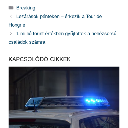
Kategória
Breaking
Lezárások pénteken – érkezik a Tour de
Hongrie
1 millió forint értékben gyűjtöttek a nehézsorsú
családok számra
KAPCSOLÓDÓ CIKKEK