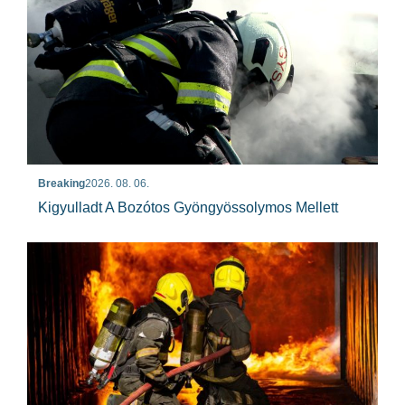
Breaking
2026. 08. 06.
Kigyulladt A Bozótos Gyöngyössolymos Mellett