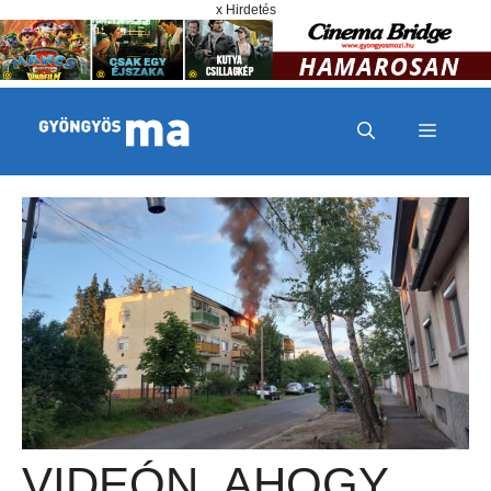
Megszakítás
Kilépés a tartalomba
x Hirdetés
MENÜ
VIDEÓN, AHOGY