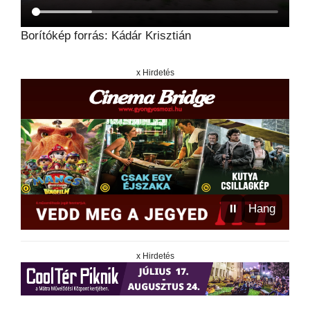
Borítókép forrás: Kádár Krisztián
x Hirdetés
⏸
Hang
x Hirdetés